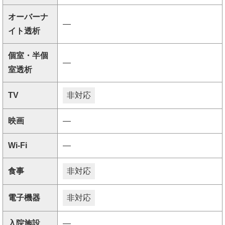
オーバーナ
―
イト透析
個室・半個
―
室透析
TV
非対応
映画
―
Wi-Fi
―
食事
非対応
電子機器
非対応
入院施設
―