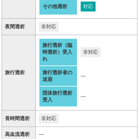
その他透析
対応
夜間透析
非対応
旅行透析（臨
時透析）受入
非対応
れ
旅行透析
旅行透析者の
―
送迎
団体旅行透析
―
受入
長時間透析
非対応
高血流透析
―