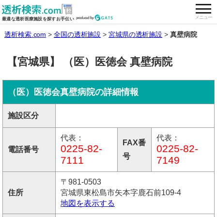
togg
全国の透析施設を検索する
メニュー
最適な透析医療施設を探すお手伝い
透析検索.com
全国の透析施設
宮城県の透析施設
真壁病院
【宮城県】 （医）医徳会 真壁病院
（医）医徳会真壁病院の詳細情報
施設区分
代表：
代表：
FAX番
0225-82-
0225-82-
電話番号
号
7111
7149
〒981-0503
住所
宮城県東松島市矢本字鹿石前109-4
地図を表示する