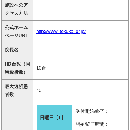
施設へのア
クセス方法
公式ホーム
http://www.itokukai.or.jp/
ページURL
院長名
HD台数（同
10台
時透析数）
最大透析患
40
者数
受付開始/終了：
日曜日【1】
開始/終了時間：