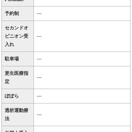
予約制
―
セカンドオ
ピニオン受
―
入れ
駐車場
―
更生医療指
―
定
ぽぽら
―
透析運動療
―
法