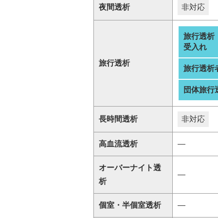
夜間透析
非対応
旅行透析
受入れ
旅行透析
旅行透析
団体旅行
長時間透析
非対応
高血流透析
―
オーバーナイト透
―
析
個室・半個室透析
―