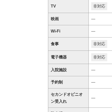
TV
非対応
映画
―
Wi-Fi
―
食事
非対応
電子機器
非対応
入院施設
―
予約制
―
セカンドオピニオ
―
ン受入れ