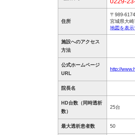
0229-23
〒989-617
住所
宮城県大崎市
地図を表示
施設へのアクセス
方法
公式ホームページ
http://www.h
URL
院長名
HD台数（同時透析
25台
数）
最大透析患者数
50