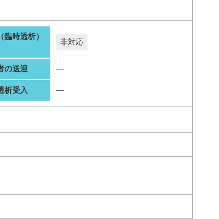
（臨時透析）
非対応
者の送迎
―
透析受入
―