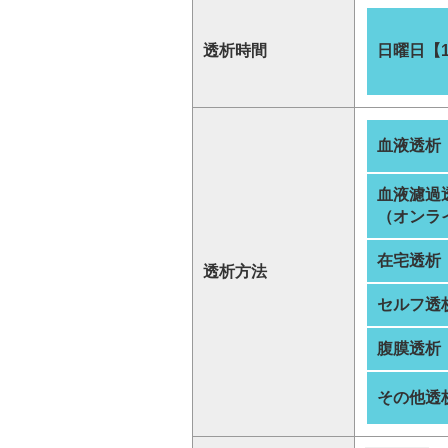
透析時間
日曜日【
血液透析
血液濾過
（オンラ
在宅透析
透析方法
セルフ透
腹膜透析
その他透