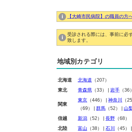
【大崎市民病院】の職員の方
受診される際には、事前に必
致します。
地域別カテゴリ
北海道
北海道
（207）
東北
青森県
（33）
|
岩手
（36
東京
（446）
|
神奈川
（2
関東
（69）
|
群馬
（52）
|
山
信越
新潟
（52）
|
長野
（68）
北陸
富山
（38）
|
石川
（45）