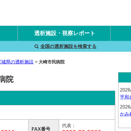
透析施設・視察レポート
全国の透析施設を検索する
国内旅行透析レポート
海外旅行透析レポート
宮城県の透析施設
大崎市民病院
病院
2026
平和
2026
かみ
代表：
FAX番号