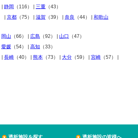
）
|
静岡
（116）
|
三重
（43）
）
|
京都
（75）
|
滋賀
（39）
|
奈良
（44）
|
和歌山
|
岡山
（66）
|
広島
（92）
|
山口
（47）
|
愛媛
（54）
|
高知
（33）
）
|
長崎
（40）
|
熊本
（73）
|
大分
（59）
|
宮崎
（57）
|
透析施設を探す
透析施設の皆様へ