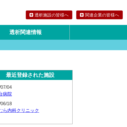
透析施設の皆様へ
関連企業の皆様へ
透析関連情報
論文・リサーチ
海外の透析食
最近登録された施設
/07/04
台病院
/06/18
むら内科クリニック