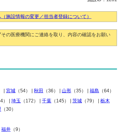
へ（施設情報の変更／担当者登録について）
ずその医療機関にご連絡を取り、内容の確認をお願い
）
|
宮城
（54）
|
秋田
（36）
|
山形
（35）
|
福島
（64）
54）
|
埼玉
（172）
|
千葉
（145）
|
茨城
（79）
|
栃木
梨
（30）
|
福井
（9）