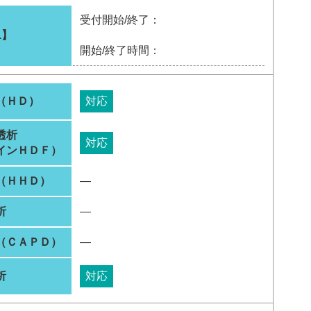
受付開始/終了：
1】
開始/終了時間：
（ＨＤ）
対応
透析
対応
インＨＤＦ）
（ＨＨＤ）
―
析
―
（ＣＡＰＤ）
―
析
対応