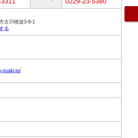
-3311
0229-23-5380
4
古川穂波3-8-1
する
-osaki.jp/