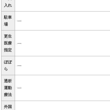
入れ
駐車
―
場
更生
医療
―
指定
ぽぽ
―
ら
透析
運動
―
療法
外国