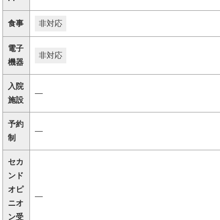
食事
非対応
電子
非対応
機器
入院
―
施設
予約
―
制
セカ
ンド
オピ
―
ニオ
ン受