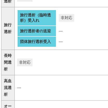
透析
旅行透析（臨時透
非対応
析）受入れ
旅行
旅行透析者の送迎
―
透析
団体旅行透析受入
―
長時
間透
非対応
析
高血
流透
―
析
オー