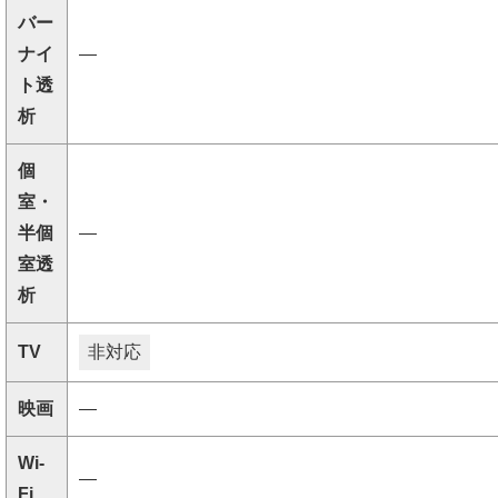
バー
ナイ
―
ト透
析
個
室・
半個
―
室透
析
TV
非対応
映画
―
Wi-
―
Fi