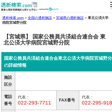
全国の透析施設を検索する
メ
最適な透析医療施設を探すお手伝い
透析検索.com
全国の透析施設
宮城県の透析施設
東北公済大学
病院宮城野分院
【宮城県】 国家公務員共済組合連合会 東
北公済大学病院宮城野分院
国家公務員共済組合連合会東北公済大学病院宮城野分
の詳細情報
施設
区分
電話
代表：
代表：
FAX番号
022-293-7711
022-295-91
番号