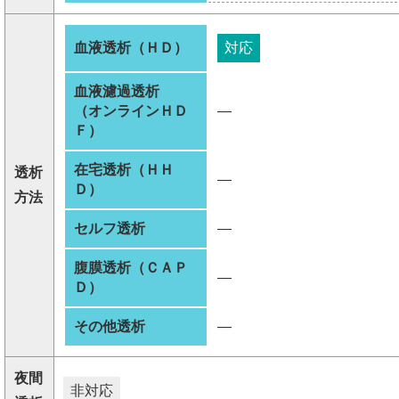
血液透析（ＨＤ）
対応
血液濾過透析
（オンラインＨＤ
―
Ｆ）
在宅透析（ＨＨ
透析
―
Ｄ）
方法
セルフ透析
―
腹膜透析（ＣＡＰ
―
Ｄ）
その他透析
―
夜間
非対応