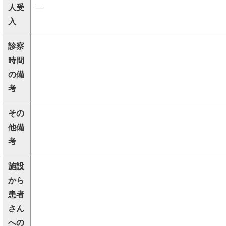
人受
―
入
診察
時間
の備
考
その
他備
考
施設
から
患者
さん
への