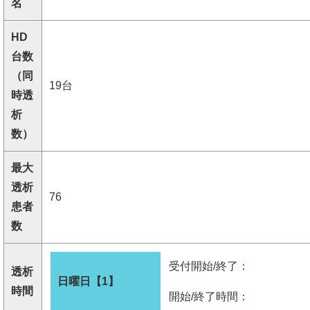
名
HD
台数
（同
19台
時透
析
数）
最大
透析
76
患者
数
受付開始/終了：
透析
日曜日【1】
時間
開始/終了時間：