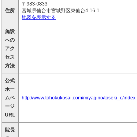
〒983-0833
住所
宮城県仙台市宮城野区東仙台4-16-1
地図を表示する
施設
への
アク
セス
方法
公式
ホー
ムペ
http://www.tohokukosai.com/miyagino/toseki_c/index
ージ
URL
院長