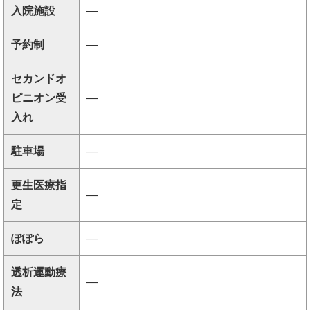
入院施設
―
予約制
―
セカンドオ
ピニオン受
―
入れ
駐車場
―
更生医療指
―
定
ぽぽら
―
透析運動療
―
法