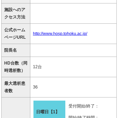
施設へのア
クセス方法
公式ホーム
http://www.hosp.tohoku.ac.jp/
ページURL
院長名
HD台数（同
12台
時透析数）
最大透析患
36
者数
受付開始/終了：
日曜日【1】
開始/終了時間：