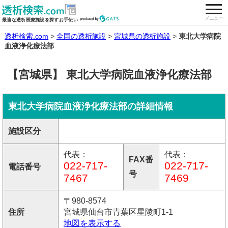
togg
全国の透析施設を検索する
メニュー
最適な透析医療施設を探すお手伝い
透析検索.com
全国の透析施設
宮城県の透析施設
東北大学病院
血液浄化療法部
【宮城県】 東北大学病院血液浄化療法部
東北大学病院血液浄化療法部の詳細情報
施設区分
代表：
代表：
FAX番
022-717-
022-717-
電話番号
号
7467
7469
〒980-8574
住所
宮城県仙台市青葉区星陵町1-1
地図を表示する