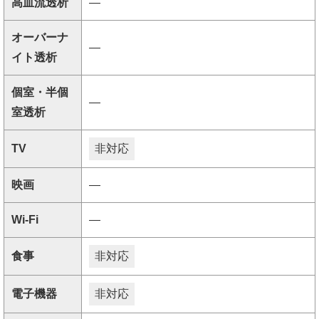
高血流透析
―
オーバーナ
―
イト透析
個室・半個
―
室透析
TV
非対応
映画
―
Wi-Fi
―
食事
非対応
電子機器
非対応