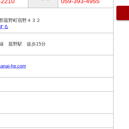
-2210
059-393-4955
2
郡菰野町宿野４３２
する
線 菰野駅 徒歩15分
sanai-hp.com