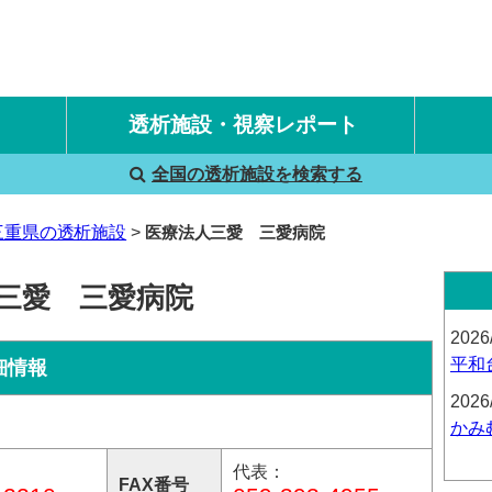
透析施設・視察レポート
全国の透析施設を検索する
国内旅行透析レポート
海外旅行透析レポート
三重県の透析施設
医療法人三愛 三愛病院
人三愛 三愛病院
2026
平和
細情報
2026
かみ
代表：
FAX番号