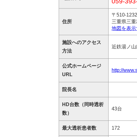
059-393
〒510-123
住所
三重県三重
地図を表示
施設へのアクセス
近鉄湯ノ山
方法
公式ホームページ
http://www.
URL
院長名
HD台数（同時透析
43台
数）
最大透析患者数
172