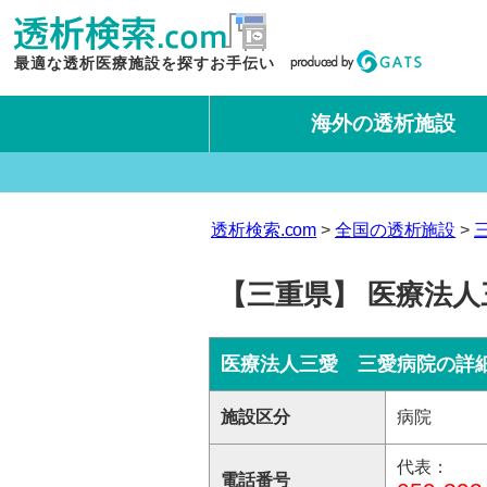
最適な透析医療施設を探すお手伝い
海外の透析施設
タイ王国
台湾
透析検索.com
全国の透析施設
【三重県】 医療法
医療法人三愛 三愛病院の詳
施設区分
病院
代表：
電話番号