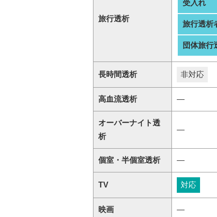
受入れ
旅行透析
旅行透析
団体旅行
長時間透析
非対応
高血流透析
―
オーバーナイト透
―
析
個室・半個室透析
―
TV
対応
映画
―