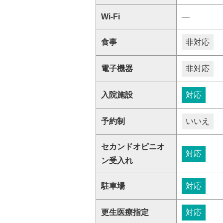
Wi-Fi
―
食事
非対応
電子機器
非対応
入院施設
対応
予約制
いいえ
セカンドオピニオ
対応
ン受入れ
駐車場
対応
更生医療指定
対応