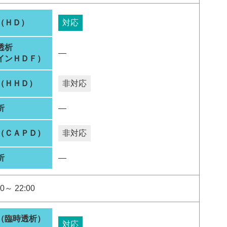
（ＨＤ）
対応
透析
―
インＨＤＦ）
（ＨＨＤ）
非対応
析
―
（ＣＡＰＤ）
非対応
析
―
0～ 22:00
（臨時透析）
対応