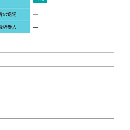
者の送迎
―
透析受入
―