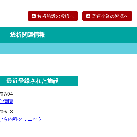
透析施設の皆様へ
関連企業の皆様へ
透析関連情報
論文・リサーチ
海外の透析食
最近登録された施設
/07/04
台病院
/06/18
むら内科クリニック