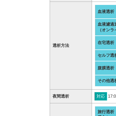
血液透析
血液濾過
（オンラ
在宅透析
透析方法
セルフ透
腹膜透析
その他透
夜間透析
対応
17:0
旅行透析