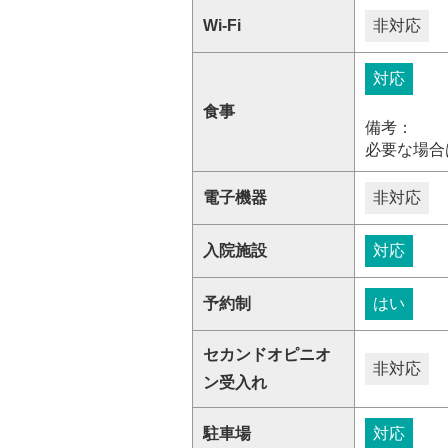
Wi-Fi
非対応
対応
食事
備考：
必要な場合
電子機器
非対応
入院施設
対応
予約制
はい
セカンドオピニオ
非対応
ン受入れ
駐車場
対応