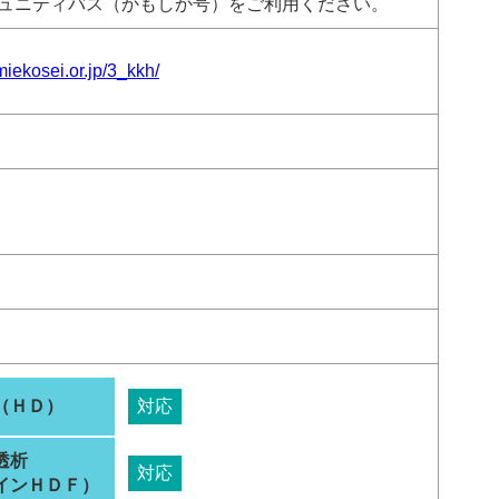
ュニティバス（かもしか号）をご利用ください。
miekosei.or.jp/3_kkh/
（ＨＤ）
対応
透析
対応
インＨＤＦ）