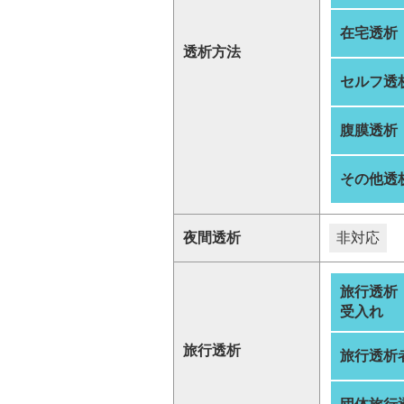
在宅透析
透析方法
セルフ透
腹膜透析
その他透
夜間透析
非対応
旅行透析
受入れ
旅行透析
旅行透析