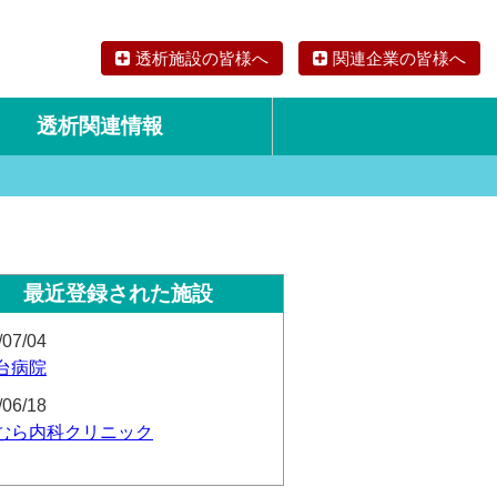
透析施設の皆様へ
関連企業の皆様へ
透析関連情報
論文・リサーチ
海外の透析食
最近登録された施設
/07/04
台病院
/06/18
むら内科クリニック