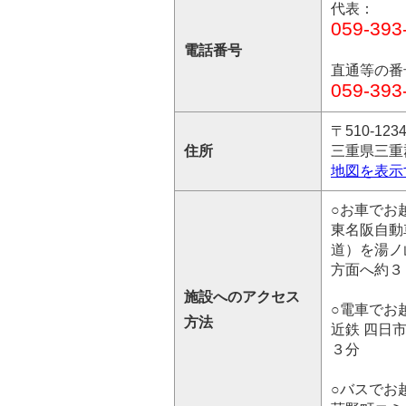
代表：
059-393
電話番号
直通等の番
059-393
〒510-123
住所
三重県三重
地図を表示
○お車でお
東名阪自動
道）を湯ノ
方面へ約３
施設へのアクセス
○電車でお
方法
近鉄 四日
３分
○バスでお