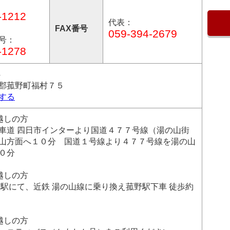
-1212
代表：
FAX番号
059-394-2679
号：
-1278
4
郡菰野町福村７５
する
越しの方
車道 四日市インターより国道４７７号線（湯の山街
山方面へ１０分 国道１号線より４７７号線を湯の山
０分
越しの方
市駅にて、近鉄 湯の山線に乗り換え菰野駅下車 徒歩約
越しの方