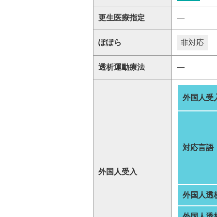
更生医療指定
―
ぽぽら
非対応
透析運動療法
―
外国人受
対応言語
外国人受入
外国人透
外国人透