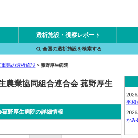
透析施設・視察レポート
全国の透析施設を検索する
国内旅行透析レポート
海外旅行透析レポート
三重県の透析施設
菰野厚生病院
生農業協同組合連合会 菰野厚生
2026
平和
会菰野厚生病院の詳細情報
2026
かみ