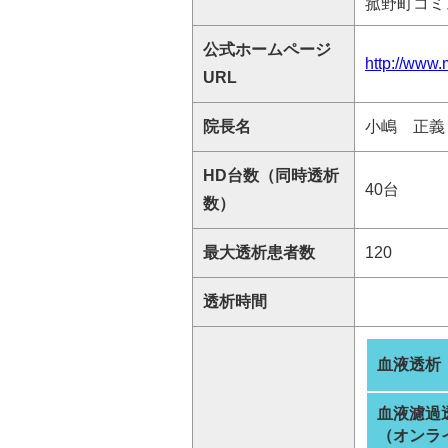
菰野町コミ
公式ホームページ
http://www.
URL
院長名
小嶋 正義
HD台数（同時透析
40台
数）
最大透析患者数
120
透析時間
血液透析
血液濾過
（オンラ