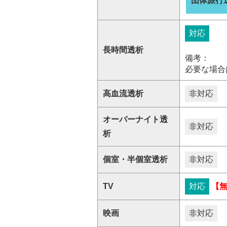
団体旅行
対応
長時間透析
備考：
必要な場合
高血流透析
非対応
オーバーナイト透
非対応
析
個室・半個室透析
非対応
TV
対応
【
映画
非対応