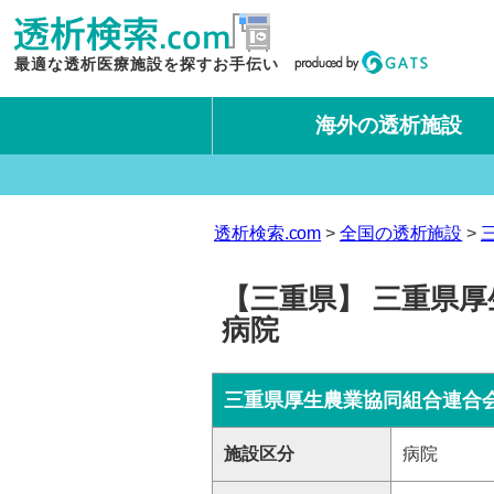
最適な透析医療施設を探すお手伝い
海外の透析施設
タイ王国
台湾
透析検索.com
全国の透析施設
【三重県】 三重県厚
病院
三重県厚生農業協同組合連合
施設区分
病院