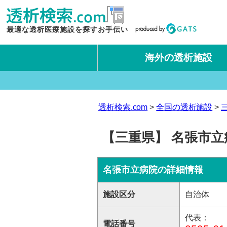
最適な透析医療施設を探すお手伝い
海外の透析施設
タイ王国
台湾
透析検索.com
全国の透析施設
【三重県】 名張市立
名張市立病院の詳細情報
施設区分
自治体
代表：
電話番号