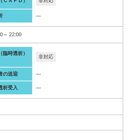
（ＣＡＰＤ）
非対応
析
―
0～ 22:00
（臨時透析）
非対応
者の送迎
―
透析受入
―