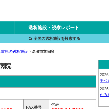
透析施設・視察レポート
全国の透析施設を検索する
国内旅行透析レポート
海外旅行透析レポート
三重県の透析施設
名張市立病院
病院
2026
平和
2026
かみ
代表：
FAX番号