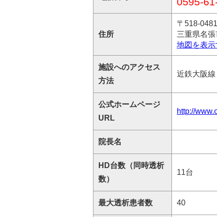
0595-61
〒518-048
住所
三重県名張市
地図を表示
施設へのアクセス
近鉄大阪線
方法
公式ホームページ
http://www.c
URL
院長名
HD台数（同時透析
11台
数）
最大透析患者数
40