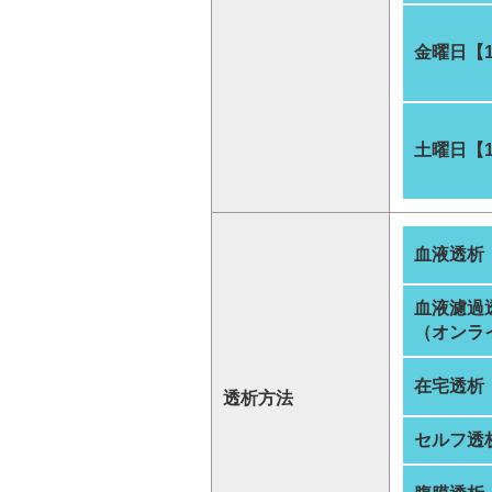
金曜日【
土曜日【
血液透析
血液濾過
（オンラ
在宅透析
透析方法
セルフ透