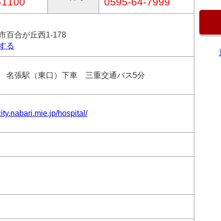
-1100
0595-64-7999
1
百合が丘西1-178
する
 名張駅（東口）下車 三重交通バス5分
ity.nabari.mie.jp/hospital/