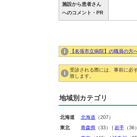
施設から患者さん
へのコメント・PR
【名張市立病院】の職員の方
受診される際には、事前に必
致します。
地域別カテゴリ
北海道
北海道
（207）
東北
青森県
（33）
|
岩手
（36