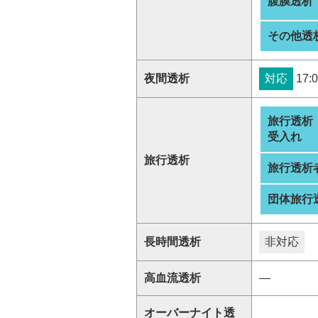
腹膜透析
その他透
夜間透析
対応
17:0
旅行透析
受入れ
旅行透析
旅行透析
団体旅行
長時間透析
非対応
高血流透析
―
オーバーナイト透