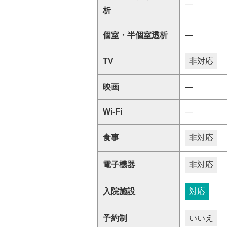
―
析
個室・半個室透析
―
TV
非対応
映画
―
Wi-Fi
―
食事
非対応
電子機器
非対応
入院施設
対応
予約制
いいえ