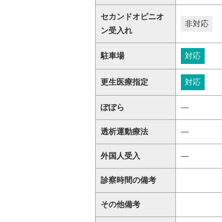
セカンドオピニオ
非対応
ン受入れ
駐車場
対応
更生医療指定
対応
ぽぽら
―
透析運動療法
―
外国人受入
―
診察時間の備考
その他備考