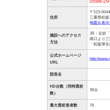
0598-29
〒515-004
住所
三重県松阪市
地図を表示
JR・近鉄
施設へのアクセス
南口より三
方法
「松阪厚生
公式ホームページ
http://www
URL
院長名
HD台数（同時透析
38台
数）
最大透析患者数
76