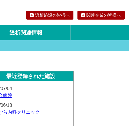
透析施設の皆様へ
関連企業の皆様へ
透析関連情報
論文・リサーチ
海外の透析食
最近登録された施設
/07/04
台病院
/06/18
むら内科クリニック