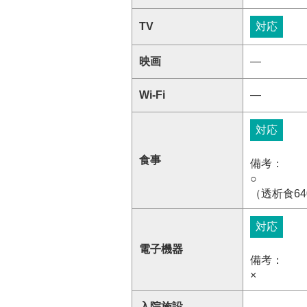
TV
対応
映画
―
Wi-Fi
―
対応
食事
備考：
○
（透析食6
対応
電子機器
備考：
×
入院施設
―