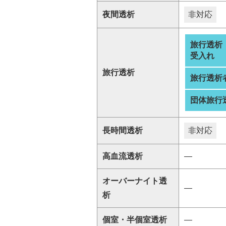
夜間透析
非対応
旅行透析
受入れ
旅行透析
旅行透析
団体旅行
長時間透析
非対応
高血流透析
―
オーバーナイト透
―
析
個室・半個室透析
―