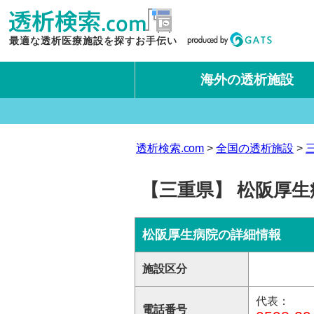
最適な透析医療施設を探すお手伝い
海外の透析施設
タイ王国
台湾
透析検索.com
全国の透析施設
【三重県】 松阪厚生
松阪厚生病院の詳細情報
施設区分
代表：
電話番号