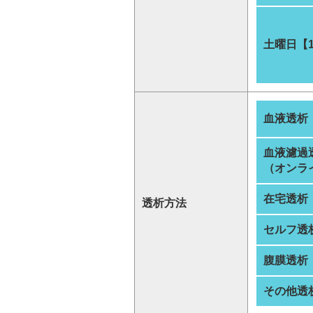
土曜日【
血液透析
血液濾過
（オンラ
在宅透析
透析方法
セルフ透
腹膜透析
その他透