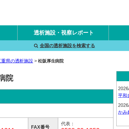
透析施設・視察レポート
全国の透析施設を検索する
国内旅行透析レポート
海外旅行透析レポート
三重県の透析施設
松阪厚生病院
病院
2026
平和
2026
かみ
代表：
FAX番号