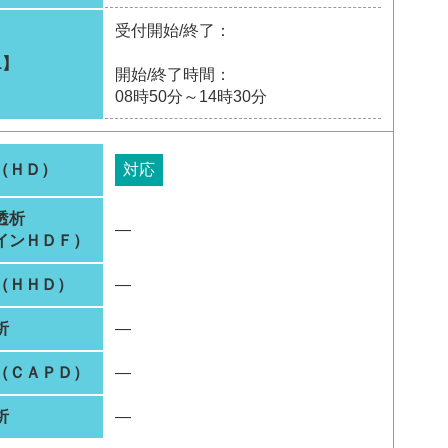
受付開始/終了：
1】
開始/終了時間：
08時50分～14時30分
（ＨＤ）
対応
透析
―
インＨＤＦ）
（ＨＨＤ）
―
析
―
（ＣＡＰＤ）
―
析
―