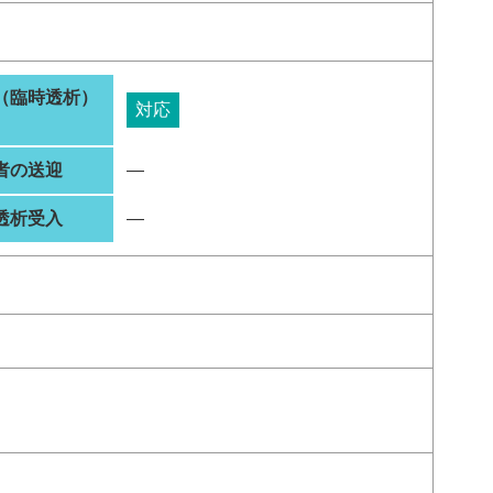
（臨時透析）
対応
者の送迎
―
透析受入
―