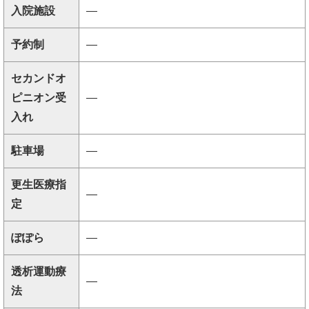
入院施設
―
予約制
―
セカンドオ
ピニオン受
―
入れ
駐車場
―
更生医療指
―
定
ぽぽら
―
透析運動療
―
法