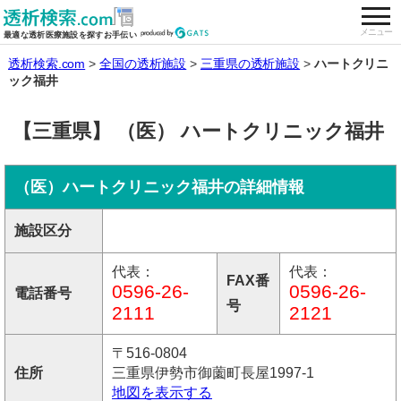
togg
全国の透析施設を検索する
メニュー
最適な透析医療施設を探すお手伝い
透析検索.com
全国の透析施設
三重県の透析施設
ハートクリニ
ック福井
【三重県】 （医） ハートクリニック福井
（医）ハートクリニック福井の詳細情報
施設区分
代表：
代表：
FAX番
0596-26-
0596-26-
電話番号
号
2111
2121
〒516-0804
住所
三重県伊勢市御薗町長屋1997-1
地図を表示する