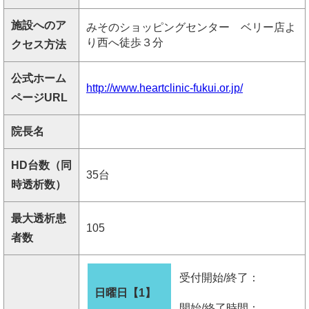
施設へのア
みそのショッピングセンター ベリー店よ
り西へ徒歩３分
クセス方法
公式ホーム
http://www.heartclinic-fukui.or.jp/
ページURL
院長名
HD台数（同
35台
時透析数）
最大透析患
105
者数
受付開始/終了：
日曜日【1】
開始/終了時間：