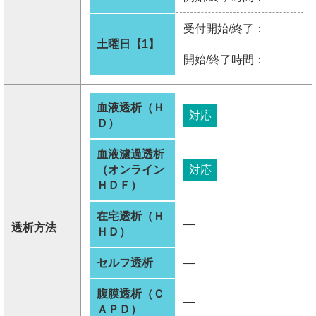
受付開始/終了：
土曜日【1】
開始/終了時間：
血液透析（Ｈ
対応
Ｄ）
血液濾過透析
（オンライン
対応
ＨＤＦ）
在宅透析（Ｈ
―
透析方法
ＨＤ）
セルフ透析
―
腹膜透析（Ｃ
―
ＡＰＤ）