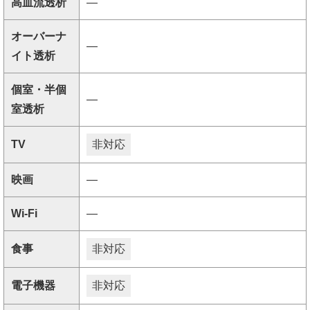
高血流透析
―
オーバーナ
―
イト透析
個室・半個
―
室透析
TV
非対応
映画
―
Wi-Fi
―
食事
非対応
電子機器
非対応