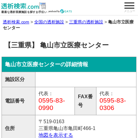
togg
全国の透析施設を検索する
メニュー
最適な透析医療施設を探すお手伝い
透析検索.com
全国の透析施設
三重県の透析施設
亀山市立医療
センター
【三重県】 亀山市立医療センター
亀山市立医療センターの詳細情報
施設区分
代表：
代表：
FAX番
0595-83-
0595-83-
電話番号
号
0990
0306
〒519-0163
住所
三重県亀山市亀田町466-1
地図を表示する