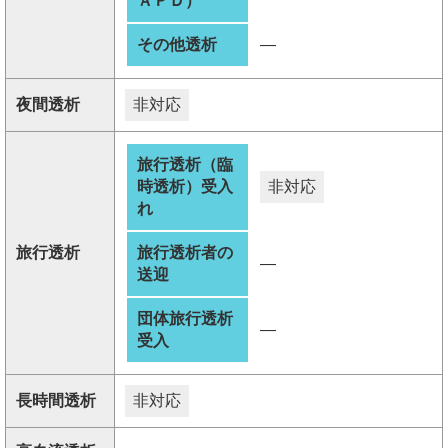
ＡＰＤ）
その他透析
―
夜間透析
非対応
旅行透析（臨
時透析）受入
非対応
れ
旅行透析
旅行透析者の
―
送迎
団体旅行透析
―
受入
長時間透析
非対応