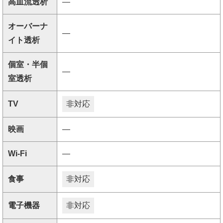
高血流透析
―
オーバーナ
―
イト透析
個室・半個
―
室透析
TV
非対応
映画
―
Wi-Fi
―
食事
非対応
電子機器
非対応