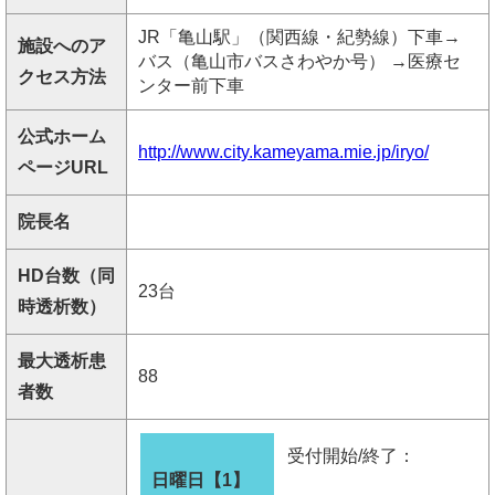
JR「亀山駅」（関西線・紀勢線）下車→
施設へのア
バス（亀山市バスさわやか号） →医療セ
クセス方法
ンター前下車
公式ホーム
http://www.city.kameyama.mie.jp/iryo/
ページURL
院長名
HD台数（同
23台
時透析数）
最大透析患
88
者数
受付開始/終了：
日曜日【1】