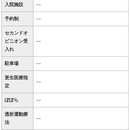
入院施設
―
予約制
―
セカンドオ
ピニオン受
―
入れ
駐車場
―
更生医療指
―
定
ぽぽら
―
透析運動療
―
法