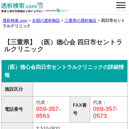
togg
全国の透析施設を検索する
メニュー
最適な透析医療施設を探すお手伝い
透析検索.com
全国の透析施設
三重県の透析施設
四日市セント
ラルクリニック
【三重県】 （医）徳心会 四日市セントラ
ルクリニック
（医）徳心会四日市セントラルクリニックの詳細情
報
施設区分
代表：
代表：
FAX番
059-357-
059-357-
電話番号
号
0561
0573
〒510-0832