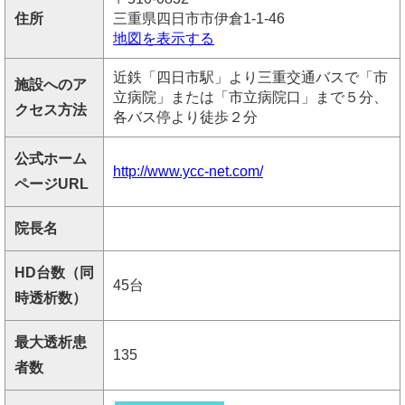
住所
三重県四日市市伊倉1-1-46
地図を表示する
近鉄「四日市駅」より三重交通バスで「市
施設へのア
立病院」または「市立病院口」まで５分、
クセス方法
各バス停より徒歩２分
公式ホーム
http://www.ycc-net.com/
ページURL
院長名
HD台数（同
45台
時透析数）
最大透析患
135
者数