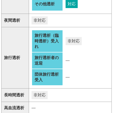
その他透析
対応
夜間透析
非対応
旅行透析（臨
時透析）受入
非対応
れ
旅行透析
旅行透析者の
―
送迎
団体旅行透析
―
受入
長時間透析
非対応
高血流透析
―