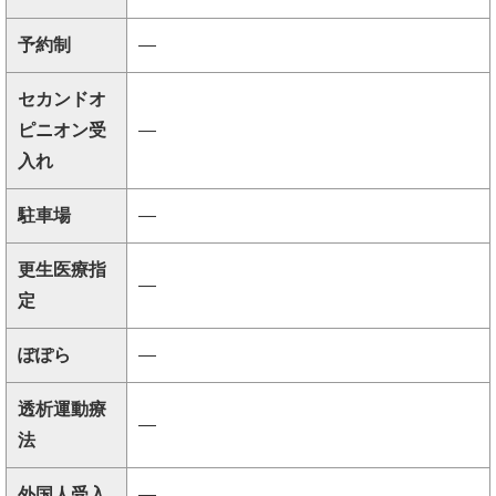
予約制
―
セカンドオ
ピニオン受
―
入れ
駐車場
―
更生医療指
―
定
ぽぽら
―
透析運動療
―
法
外国人受入
―