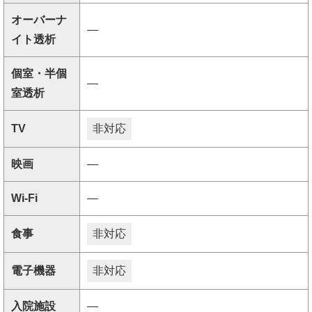
オーバーナ
―
イト透析
個室・半個
―
室透析
TV
非対応
映画
―
Wi-Fi
―
食事
非対応
電子機器
非対応
入院施設
―