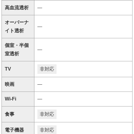
高血流透析
―
オーバーナ
―
イト透析
個室・半個
―
室透析
TV
非対応
映画
―
Wi-Fi
―
食事
非対応
電子機器
非対応