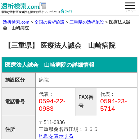
togg
全国の透析施設を検索する
メニュー
最適な透析医療施設を探すお手伝い
透析検索.com
全国の透析施設
三重県の透析施設
医療法人誠
会 山崎病院
【三重県】 医療法人誠会 山崎病院
医療法人誠会 山崎病院の詳細情報
施設区分
病院
代表：
代表：
FAX番
0594-22-
0594-23-
電話番号
号
0983
5714
〒511-0836
住所
三重県桑名市江場１３６５
地図を表示する