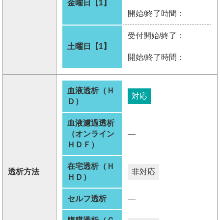
金曜日【1】
開始/終了時間：
受付開始/終了：
土曜日【1】
開始/終了時間：
血液透析（Ｈ
対応
Ｄ）
血液濾過透析
（オンライン
―
ＨＤＦ）
在宅透析（Ｈ
透析方法
非対応
ＨＤ）
セルフ透析
―