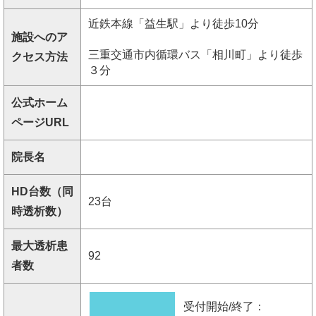
近鉄本線「益生駅」より徒歩10分
施設へのア
三重交通市内循環バス「相川町」より徒歩
クセス方法
３分
公式ホーム
ページURL
院長名
HD台数（同
23台
時透析数）
最大透析患
92
者数
受付開始/終了：