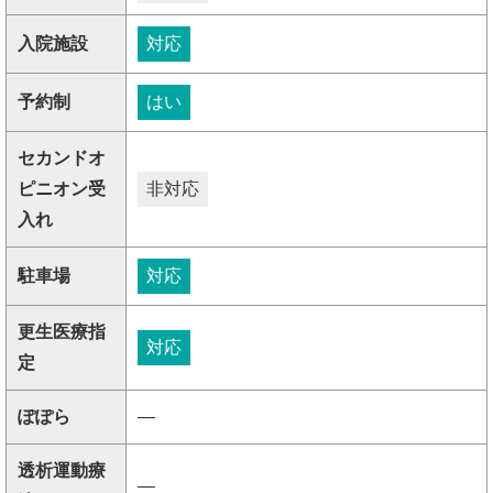
入院施設
対応
予約制
はい
セカンドオ
ピニオン受
非対応
入れ
駐車場
対応
更生医療指
対応
定
ぽぽら
―
透析運動療
―