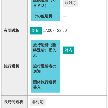
腹膜透析（Ｃ
非対応
ＡＰＤ）
その他透析
―
夜間透析
対応
17:00～ 22:30
旅行透析（臨
時透析）受入
対応
れ
旅行透析
旅行透析者の
―
送迎
団体旅行透析
―
受入
長時間透析
非対応