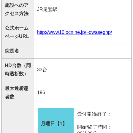
施設へのア
JR尾鷲駅
クセス方法
公式ホーム
http://www10.ocn.ne.jp/~owaseghp/
ページURL
院長名
HD台数（同
33台
時透析数）
最大透析患
196
者数
受付開始/終了：
月曜日【1】
開始/終了時間：