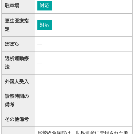
駐車場
対応
更生医療指
対応
定
ぽぽら
―
透析運動療
―
法
外国人受入
―
診察時間の
備考
その他備考
尾鷲総合病院は、世界遺産に登録された熊