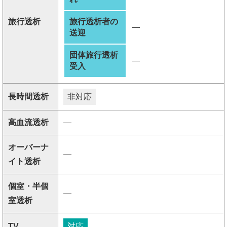
旅行透析
旅行透析者の
―
送迎
団体旅行透析
―
受入
長時間透析
非対応
高血流透析
―
オーバーナ
―
イト透析
個室・半個
―
室透析
TV
対応