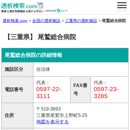
togg
全国の透析施設を検索する
メニュー
最適な透析医療施設を探すお手伝い
透析検索.com
全国の透析施設
三重県の透析施設
尾鷲総合病院
【三重県】 尾鷲総合病院
尾鷲総合病院の詳細情報
施設区分
自治体
代表：
代表：
FAX番
0597-22-
0597-23-
電話番号
号
3111
3285
〒519-3693
住所
三重県尾鷲市上野町5-25
地図を表示する