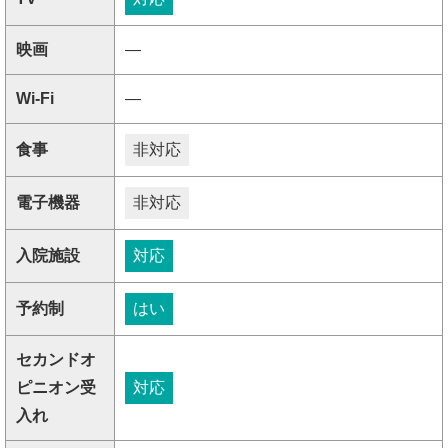
映画
―
Wi-Fi
―
食事
非対応
電子機器
非対応
入院施設
対応
予約制
はい
セカンドオ
ピニオン受
対応
入れ