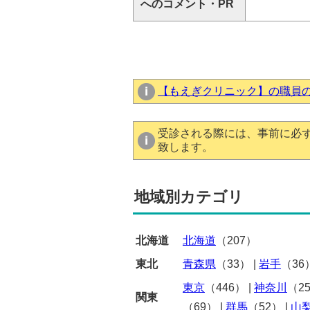
へのコメント・PR
【もえぎクリニック】の職員
受診される際には、事前に必
致します。
地域別カテゴリ
北海道
北海道
（207）
東北
青森県
（33）
|
岩手
（36
東京
（446）
|
神奈川
（2
関東
（69）
|
群馬
（52）
|
山