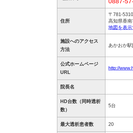
0887-57
〒781-531
住所
高知県香南市
地図を表示
施設へのアクセス
あかおか駅[
方法
公式ホームページ
http://www.
URL
院長名
HD台数（同時透析
5台
数）
最大透析患者数
20