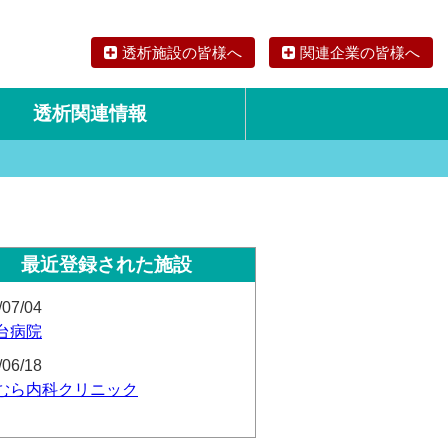
透析施設の皆様へ
関連企業の皆様へ
透析関連情報
論文・リサーチ
海外の透析食
最近登録された施設
/07/04
台病院
/06/18
むら内科クリニック