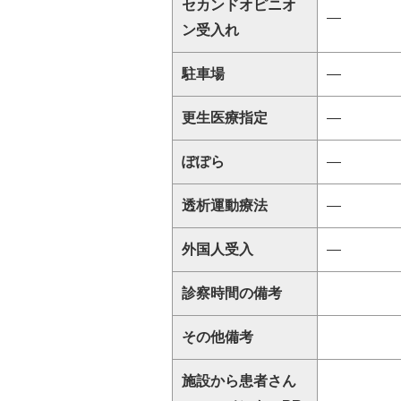
セカンドオピニオ
―
ン受入れ
駐車場
―
更生医療指定
―
ぽぽら
―
透析運動療法
―
外国人受入
―
診察時間の備考
その他備考
施設から患者さん