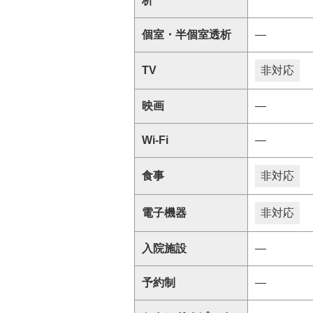
析
個室・半個室透析
―
TV
非対応
映画
―
Wi-Fi
―
食事
非対応
電子機器
非対応
入院施設
―
予約制
―