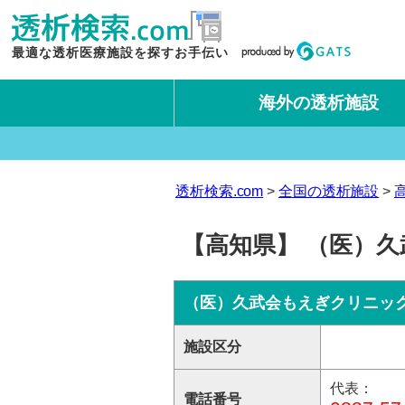
最適な透析医療施設を探すお手伝い
海外の透析施設
タイ王国
台湾
透析検索.com
全国の透析施設
【高知県】 （医）久
（医）久武会もえぎクリニッ
施設区分
代表：
電話番号