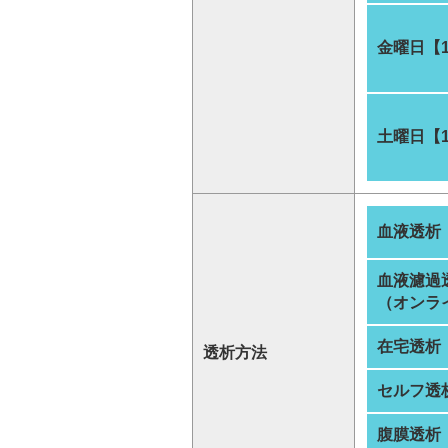
金曜日【
土曜日【
血液透析
血液濾過
（オンラ
在宅透析
透析方法
セルフ透
腹膜透析