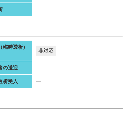
析
―
（臨時透析）
非対応
者の送迎
―
透析受入
―