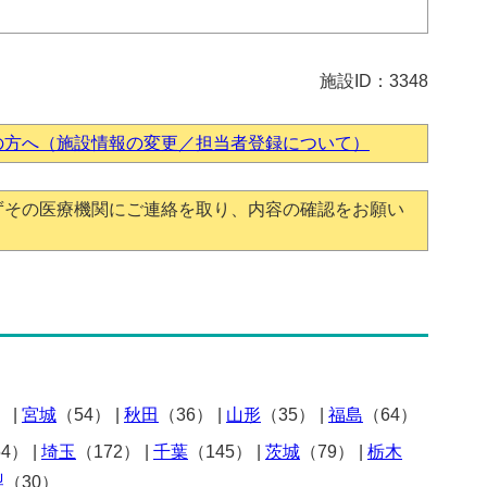
施設ID：3348
の方へ（施設情報の変更／担当者登録について）
ずその医療機関にご連絡を取り、内容の確認をお願い
）
|
宮城
（54）
|
秋田
（36）
|
山形
（35）
|
福島
（64）
54）
|
埼玉
（172）
|
千葉
（145）
|
茨城
（79）
|
栃木
梨
（30）