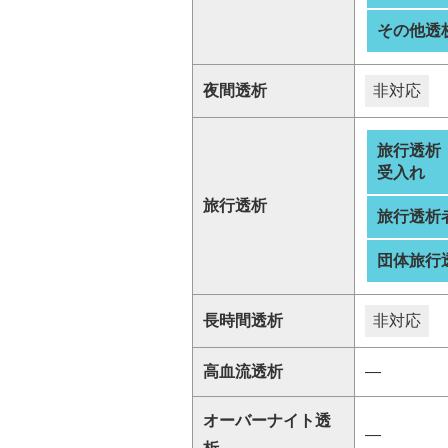
その他透
夜間透析
非対応
旅行透析
受入れ
旅行透析
旅行透析
団体旅行
長時間透析
非対応
高血流透析
―
オーバーナイト透
―