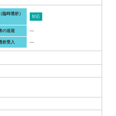
（臨時透析）
対応
者の送迎
―
透析受入
―