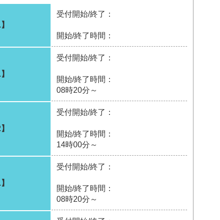
受付開始/終了：
1】
開始/終了時間：
受付開始/終了：
1】
開始/終了時間：
08時20分～
受付開始/終了：
2】
開始/終了時間：
14時00分～
受付開始/終了：
1】
開始/終了時間：
08時20分～