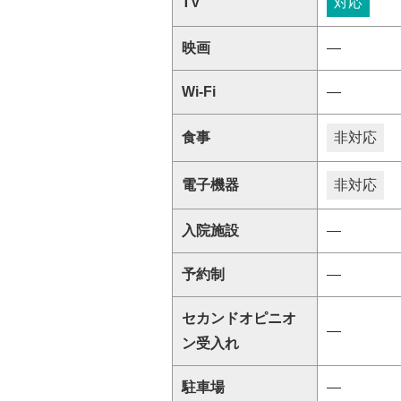
TV
対応
映画
―
Wi-Fi
―
食事
非対応
電子機器
非対応
入院施設
―
予約制
―
セカンドオピニオ
―
ン受入れ
駐車場
―