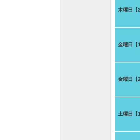
木曜日【
金曜日【
金曜日【
土曜日【