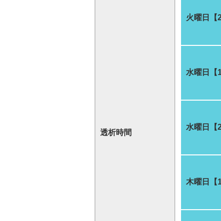
火曜日【
水曜日【
水曜日【
透析時間
木曜日【