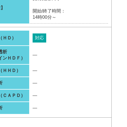
2】
開始/終了時間：
14時00分～
（ＨＤ）
対応
透析
―
インＨＤＦ）
（ＨＨＤ）
―
析
―
（ＣＡＰＤ）
―
析
―