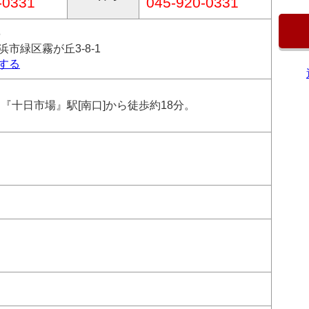
-0331
045-920-0331
6
市緑区霧が丘3-8-1
する
：『十日市場』駅[南口]から徒歩約18分。