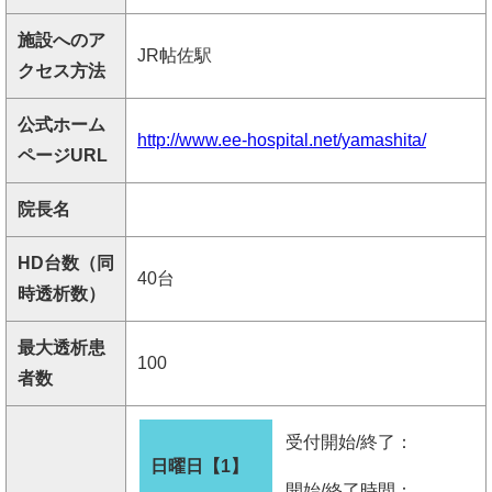
施設へのア
JR帖佐駅
クセス方法
公式ホーム
http://www.ee-hospital.net/yamashita/
ページURL
院長名
HD台数（同
40台
時透析数）
最大透析患
100
者数
受付開始/終了：
日曜日【1】
開始/終了時間：