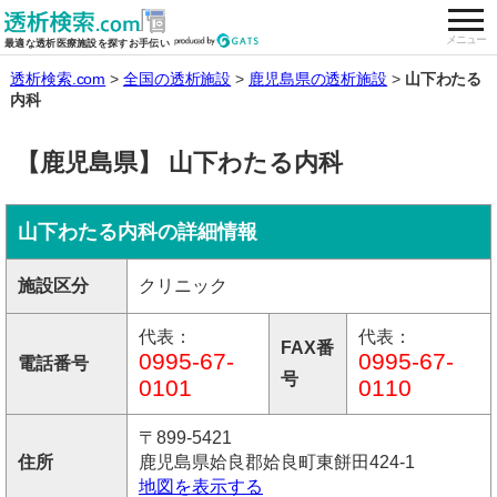
togg
全国の透析施設を検索する
メニュー
最適な透析医療施設を探すお手伝い
透析検索.com
全国の透析施設
鹿児島県の透析施設
山下わたる
内科
【鹿児島県】 山下わたる内科
山下わたる内科の詳細情報
施設区分
クリニック
代表：
代表：
FAX番
0995-67-
0995-67-
電話番号
号
0101
0110
〒899-5421
住所
鹿児島県姶良郡姶良町東餅田424-1
地図を表示する