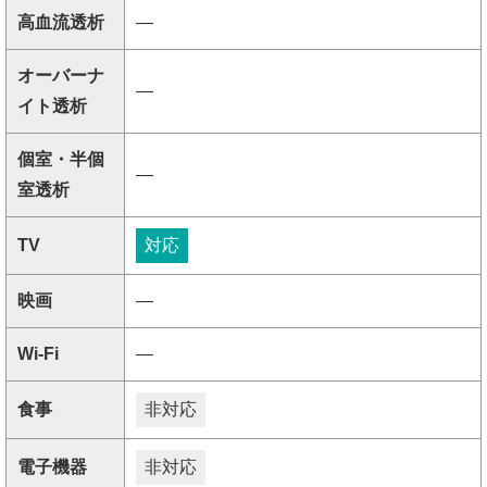
高血流透析
―
オーバーナ
―
イト透析
個室・半個
―
室透析
TV
対応
映画
―
Wi-Fi
―
食事
非対応
電子機器
非対応