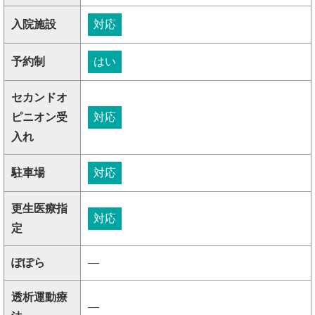
入院施設
対応
予約制
はい
セカンドオ
ピニオン受
対応
入れ
駐車場
対応
更生医療指
対応
定
ぽぽら
―
透析運動療
―