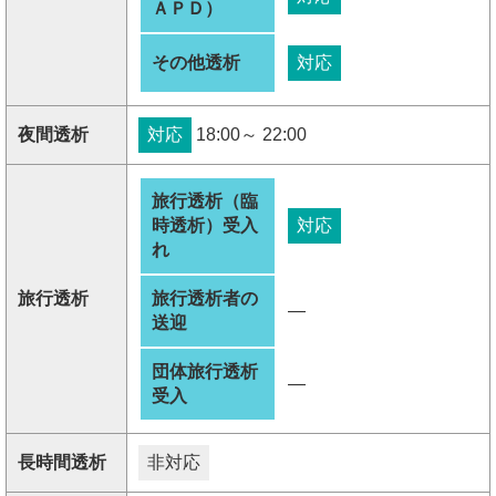
ＡＰＤ）
その他透析
対応
夜間透析
対応
18:00～ 22:00
旅行透析（臨
時透析）受入
対応
れ
旅行透析
旅行透析者の
―
送迎
団体旅行透析
―
受入
長時間透析
非対応