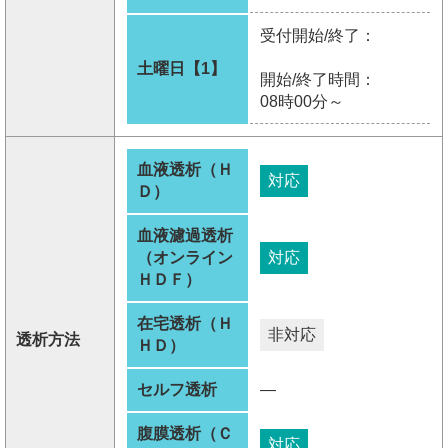
受付開始/終了：
土曜日【1】
開始/終了時間：
08時00分～
血液透析（Ｈ
対応
Ｄ）
血液濾過透析
（オンライン
対応
ＨＤＦ）
在宅透析（Ｈ
非対応
透析方法
ＨＤ）
セルフ透析
―
腹膜透析（Ｃ
対応