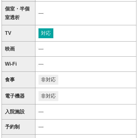
個室・半個
―
室透析
TV
対応
映画
―
Wi-Fi
―
食事
非対応
電子機器
非対応
入院施設
―
予約制
―