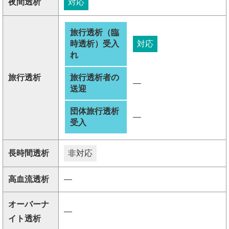
夜間透析
対応
旅行透析（臨
時透析）受入
対応
れ
旅行透析
旅行透析者の
―
送迎
団体旅行透析
―
受入
長時間透析
非対応
高血流透析
―
オーバーナ
―
イト透析