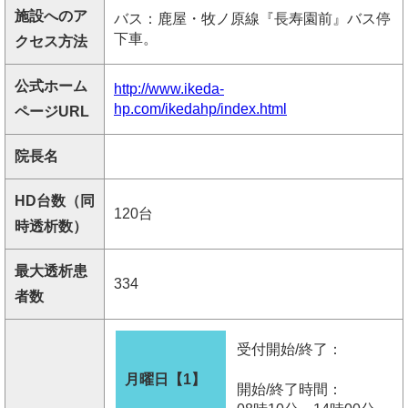
施設へのア
バス：鹿屋・牧ノ原線『長寿園前』バス停
下車。
クセス方法
公式ホーム
http://www.ikeda-
hp.com/ikedahp/index.html
ページURL
院長名
HD台数（同
120台
時透析数）
最大透析患
334
者数
受付開始/終了：
月曜日【1】
開始/終了時間：