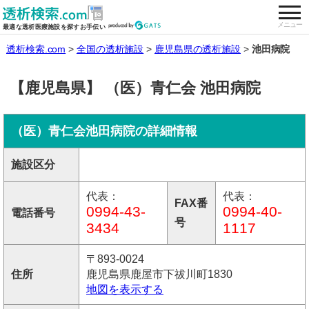
togg
全国の透析施設を検索する
メニュー
最適な透析医療施設を探すお手伝い
透析検索.com
全国の透析施設
鹿児島県の透析施設
池田病院
【鹿児島県】 （医）青仁会 池田病院
（医）青仁会池田病院の詳細情報
施設区分
代表：
代表：
FAX番
0994-43-
0994-40-
電話番号
号
3434
1117
〒893-0024
住所
鹿児島県鹿屋市下祓川町1830
地図を表示する