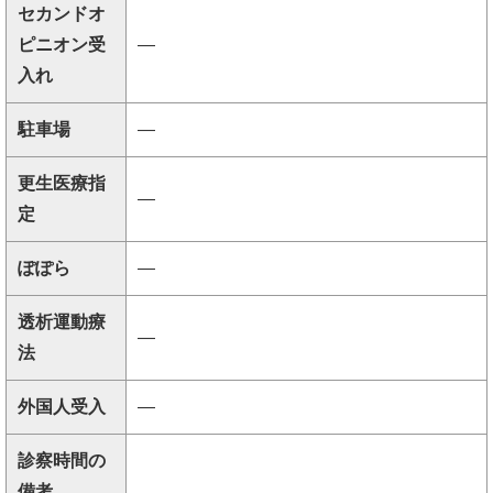
セカンドオ
ピニオン受
―
入れ
駐車場
―
更生医療指
―
定
ぽぽら
―
透析運動療
―
法
外国人受入
―
診察時間の
備考