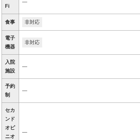
―
Fi
食事
非対応
電子
非対応
機器
入院
―
施設
予約
―
制
セカ
ンド
オピ
―
ニオ