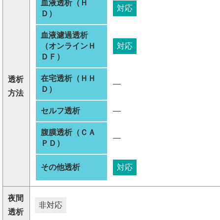
血液透析（Ｈ
対応
Ｄ）
血液濾過透析
（オンラインＨ
対応
ＤＦ）
在宅透析（ＨＨ
透析
―
Ｄ）
方法
セルフ透析
―
腹膜透析（ＣＡ
―
ＰＤ）
その他透析
対応
夜間
非対応
透析