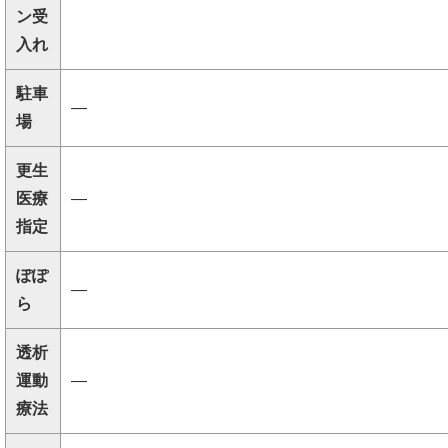
ン受
入れ
駐車
―
場
更生
医療
―
指定
ぽぽ
―
ら
透析
運動
―
療法