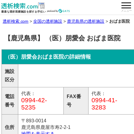
tog
全国の透析施設を検索する
メニュー
最適な透析医療施設を探すお手伝い
透析検索.com
全国の透析施設
鹿児島県の透析施設
おばま医院
【鹿児島県】 （医）朋愛会 おばま医院
（医）朋愛会おばま医院の詳細情報
施設
区分
代表：
代表：
電話
FAX番
0994-42-
0994-41-
番号
号
5235
3283
〒893-0014
住所
鹿児島県鹿屋市寿2-2-1
地図を表示する