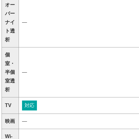
オー
バー
ナイ
―
ト透
析
個
室・
半個
―
室透
析
TV
対応
映画
―
Wi-