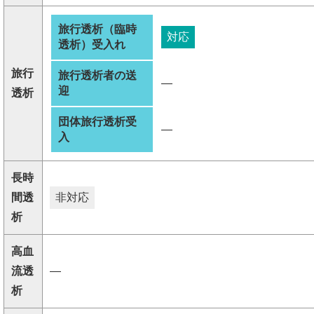
旅行透析（臨時
対応
透析）受入れ
旅行
旅行透析者の送
―
迎
透析
団体旅行透析受
―
入
長時
間透
非対応
析
高血
流透
―
析