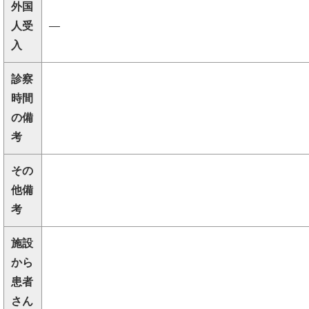
外国
人受
―
入
診察
時間
の備
考
その
他備
考
施設
から
患者
さん