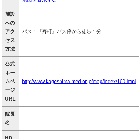
施設
への
アク
バス：『寿町』バス停から徒歩１分。
セス
方法
公式
ホー
ムペ
http://www.kagoshima.med.or.jp/map/index/160.html
ージ
URL
院長
名
HD