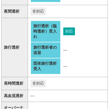
夜間透析
非対応
旅行透析（臨
時透析）受入
対応
れ
旅行透析
旅行透析者の
―
送迎
団体旅行透析
―
受入
長時間透析
非対応
高血流透析
―
オーバーナ