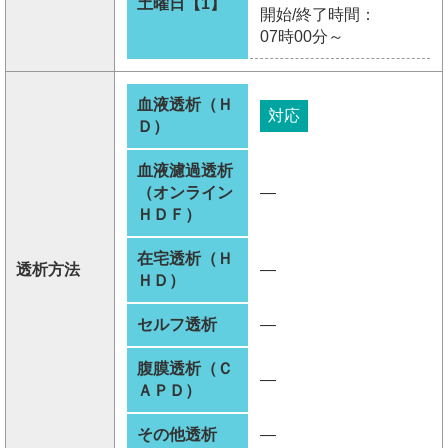
土曜日【1】
開始/終了時間：
07時00分～
血液透析（Ｈ
対応
Ｄ）
血液濾過透析
（オンライン
―
ＨＤＦ）
在宅透析（Ｈ
透析方法
―
ＨＤ）
セルフ透析
―
腹膜透析（Ｃ
―
ＡＰＤ）
その他透析
―