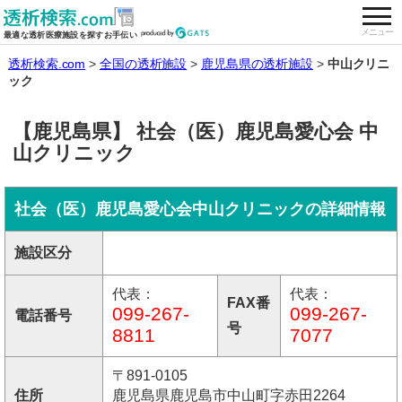
togg
全国の透析施設を検索する
メニュー
最適な透析医療施設を探すお手伝い
透析検索.com
全国の透析施設
鹿児島県の透析施設
中山クリニ
ック
【鹿児島県】 社会（医）鹿児島愛心会 中
山クリニック
社会（医）鹿児島愛心会中山クリニックの詳細情報
施設区分
代表：
代表：
FAX番
099-267-
099-267-
電話番号
号
8811
7077
〒891-0105
住所
鹿児島県鹿児島市中山町字赤田2264