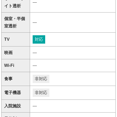
―
イト透析
個室・半個
―
室透析
TV
対応
映画
―
Wi-Fi
―
食事
非対応
電子機器
非対応
入院施設
―