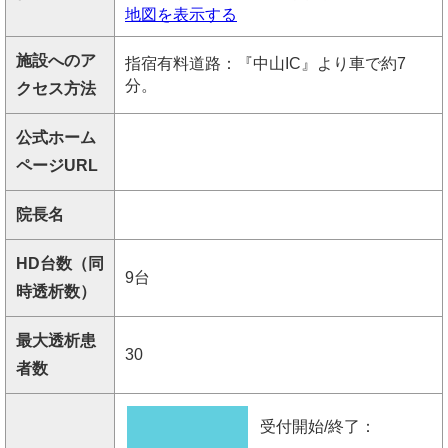
地図を表示する
施設へのア
指宿有料道路：『中山IC』より車で約7
分。
クセス方法
公式ホーム
ページURL
院長名
HD台数（同
9台
時透析数）
最大透析患
30
者数
受付開始/終了：