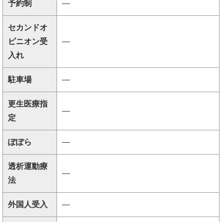
予約制
―
セカンドオ
ピニオン受
―
入れ
駐車場
―
更生医療指
―
定
ぽぽら
―
透析運動療
―
法
外国人受入
―