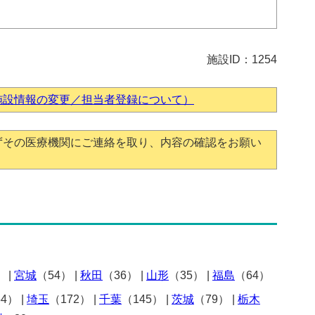
施設ID：1254
施設情報の変更／担当者登録について）
ずその医療機関にご連絡を取り、内容の確認をお願い
）
|
宮城
（54）
|
秋田
（36）
|
山形
（35）
|
福島
（64）
54）
|
埼玉
（172）
|
千葉
（145）
|
茨城
（79）
|
栃木