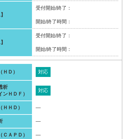
受付開始/終了：
1】
開始/終了時間：
受付開始/終了：
1】
開始/終了時間：
（ＨＤ）
対応
透析
対応
インＨＤＦ）
（ＨＨＤ）
―
析
―
（ＣＡＰＤ）
―