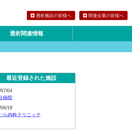
透析施設の皆様へ
関連企業の皆様へ
透析関連情報
論文・リサーチ
海外の透析食
最近登録された施設
/07/04
台病院
/06/18
むら内科クリニック