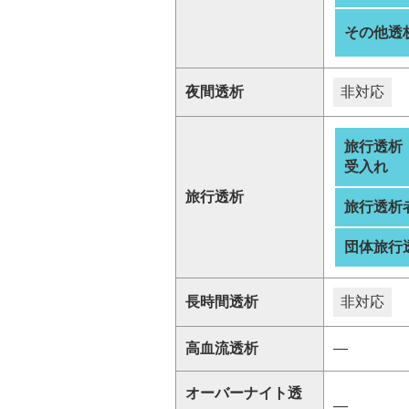
その他透
夜間透析
非対応
旅行透析
受入れ
旅行透析
旅行透析
団体旅行
長時間透析
非対応
高血流透析
―
オーバーナイト透
―