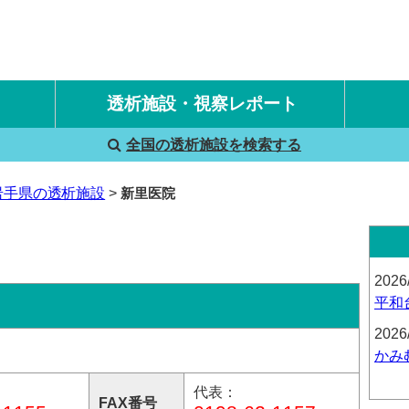
透析施設・視察レポート
全国の透析施設を検索する
国内旅行透析レポート
海外旅行透析レポート
岩手県の透析施設
新里医院
2026
平和
2026
かみ
代表：
FAX番号