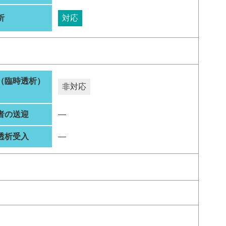
析
対応
（臨時透析）
非対応
者の送迎
―
透析受入
―