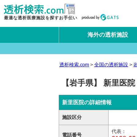
最適な透析医療施設を探すお手伝い
海外の透析施設
タイ王国
台湾
透析検索.com
全国の透析施設
【岩手県】 新里医院
新里医院の詳細情報
施設区分
代表：
電話番号