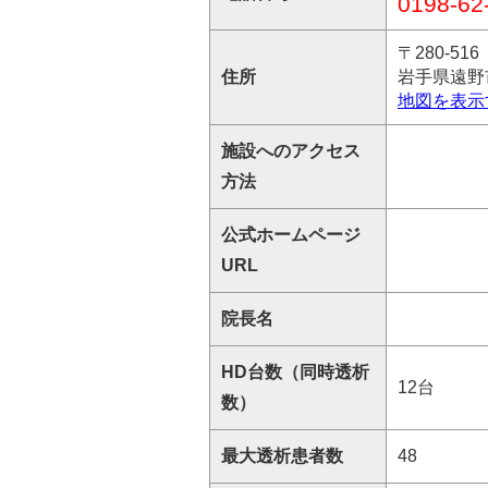
0198-62
〒280-516
住所
岩手県遠野市
地図を表示
施設へのアクセス
方法
公式ホームページ
URL
院長名
HD台数（同時透析
12台
数）
最大透析患者数
48