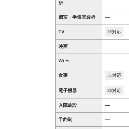
析
個室・半個室透析
―
TV
非対応
映画
―
Wi-Fi
―
食事
非対応
電子機器
非対応
入院施設
―
予約制
―