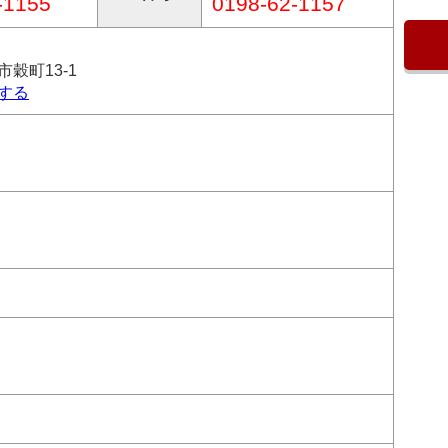
-1155
0198-62-1157
穀町13-1
する