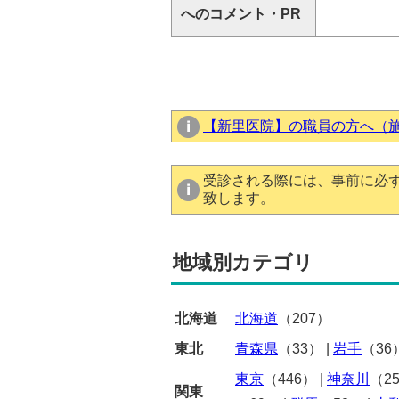
へのコメント・PR
【新里医院】の職員の方へ（
受診される際には、事前に必
致します。
地域別カテゴリ
北海道
北海道
（207）
東北
青森県
（33）
|
岩手
（36
東京
（446）
|
神奈川
（2
関東