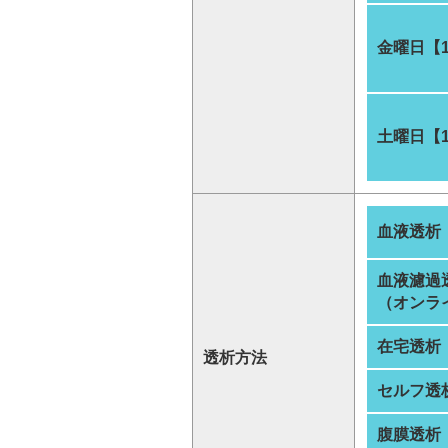
金曜日【
土曜日【
血液透析
血液濾過
（オンラ
在宅透析
透析方法
セルフ透
腹膜透析