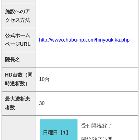
施設へのア
クセス方法
公式ホーム
http://www.chubu-hp.com/hinyoukika.php
ページURL
院長名
HD台数（同
10台
時透析数）
最大透析患
30
者数
受付開始/終了：
日曜日【1】
開始/終了時間：