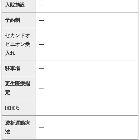
入院施設
―
予約制
―
セカンドオ
ピニオン受
―
入れ
駐車場
―
更生医療指
―
定
ぽぽら
―
透析運動療
―
法