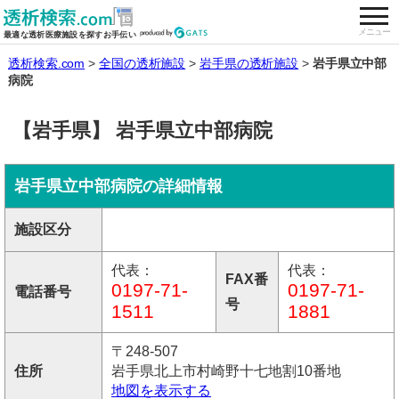
togg
全国の透析施設を検索する
メニュー
最適な透析医療施設を探すお手伝い
透析検索.com
全国の透析施設
岩手県の透析施設
岩手県立中部
病院
【岩手県】 岩手県立中部病院
岩手県立中部病院の詳細情報
施設区分
代表：
代表：
FAX番
0197-71-
0197-71-
電話番号
号
1511
1881
〒248-507
住所
岩手県北上市村崎野十七地割10番地
地図を表示する