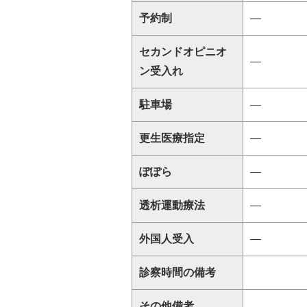
予約制
―
セカンドオピニオ
―
ン受入れ
駐車場
―
更生医療指定
―
ぽぽら
―
透析運動療法
―
外国人受入
―
診察時間の備考
その他備考