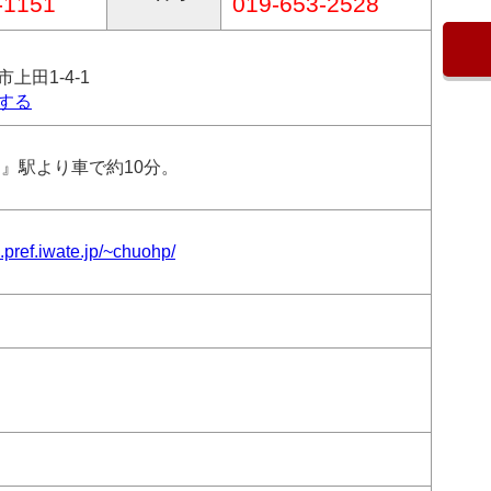
-1151
019-653-2528
上田1-4-1
する
岡』駅より車で約10分。
.pref.iwate.jp/~chuohp/