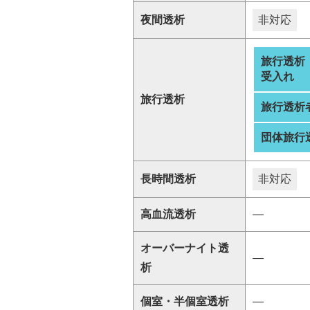
夜間透析
非対応
旅行透析
受入れ
旅行透析
旅行透析
団体旅行
長時間透析
非対応
高血流透析
―
オーバーナイト透
―
析
個室・半個室透析
―