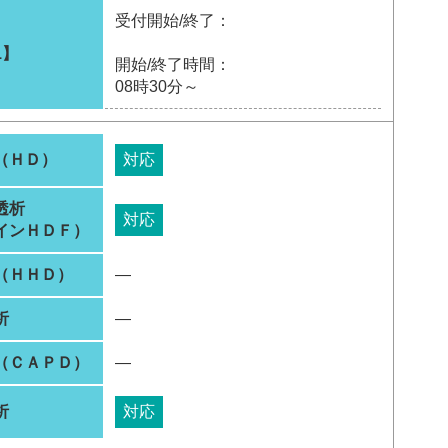
受付開始/終了：
1】
開始/終了時間：
08時30分～
（ＨＤ）
対応
透析
対応
インＨＤＦ）
（ＨＨＤ）
―
析
―
（ＣＡＰＤ）
―
析
対応