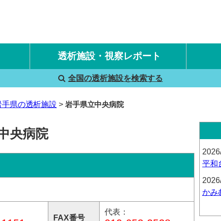
透析施設・視察レポート
全国の透析施設を検索する
国内旅行透析レポート
海外旅行透析レポート
岩手県の透析施設
岩手県立中央病院
中央病院
2026
平和
2026
かみ
代表：
FAX番号