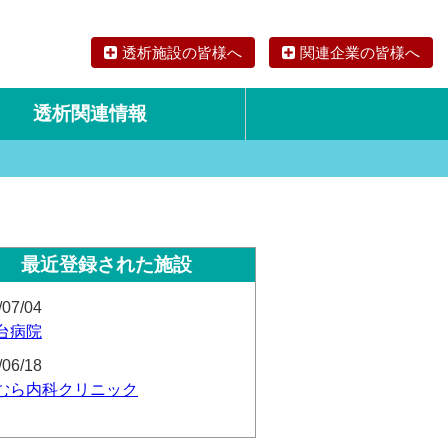
透析施設の皆様へ
関連企業の皆様へ
透析関連情報
論文・リサーチ
海外の透析食
最近登録された施設
/07/04
台病院
/06/18
むら内科クリニック