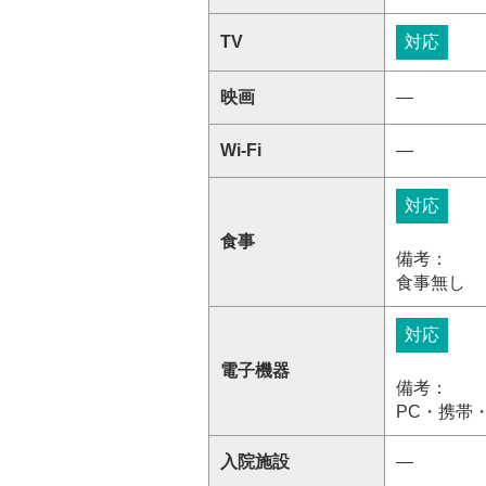
TV
対応
映画
―
Wi-Fi
―
対応
食事
備考：
食事無し
対応
電子機器
備考：
PC・携帯
入院施設
―