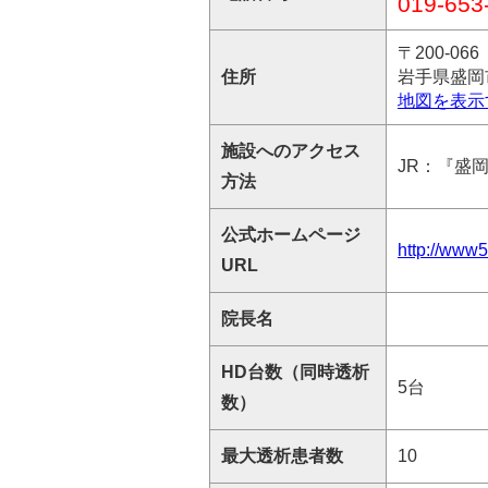
019-653
〒200-066
住所
岩手県盛岡市
地図を表示
施設へのアクセス
JR：『盛
方法
公式ホームページ
http://www5
URL
院長名
HD台数（同時透析
5台
数）
最大透析患者数
10