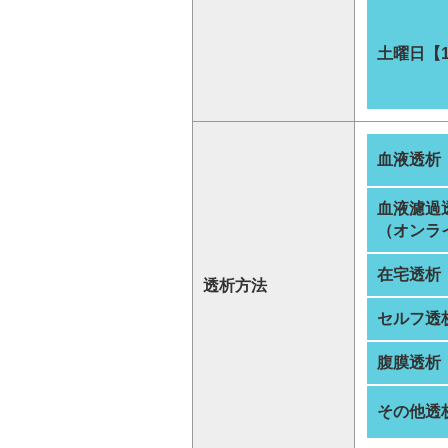
土曜日【
血液透析
血液濾過
（オンラ
在宅透析
透析方法
セルフ透
腹膜透析
その他透