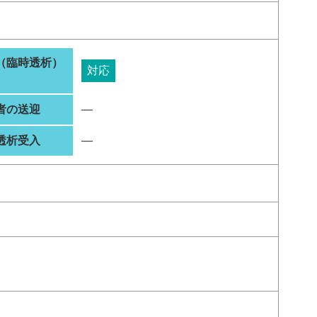
（臨時透析）
対応
者の送迎
―
透析受入
―