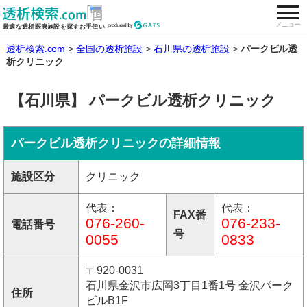
togg
全国の透析施設を検索する
メニュー
最適な透析医療施設を探すお手伝い
透析検索.com
全国の透析施設
石川県の透析施設
パークビル透
析クリニック
【石川県】 パークビル透析クリニック
パークビル透析クリニックの詳細情報
施設区分
クリニック
代表：
代表：
FAX番
076-260-
076-233-
電話番号
号
0055
0833
〒920-0031
石川県金沢市広岡3丁目1番1号 金沢パーク
住所
ビルB1F