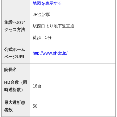
地図を表示する
JR金沢駅
施設へのア
駅西口より地下道直通
クセス方法
徒歩 5分
公式ホーム
http://www.phdc.jp/
ページURL
院長名
HD台数（同
18台
時透析数）
最大透析患
50
者数