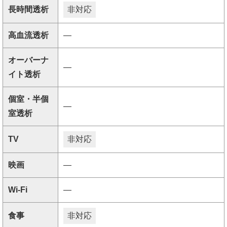
長時間透析
非対応
高血流透析
―
オーバーナ
―
イト透析
個室・半個
―
室透析
TV
非対応
映画
―
Wi-Fi
―
食事
非対応