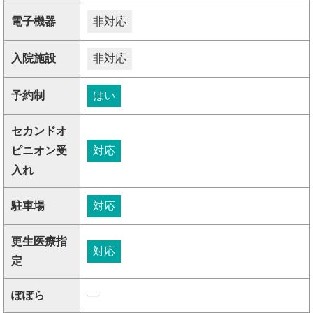
電子機器
非対応
入院施設
非対応
予約制
はい
セカンドオ
ピニオン受
対応
入れ
駐車場
対応
更生医療指
対応
定
ぽぽら
―