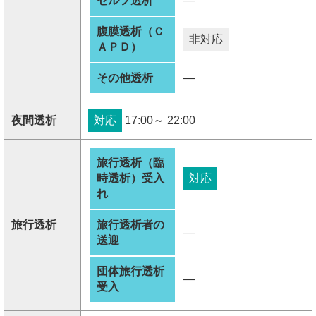
セルフ透析
―
腹膜透析（Ｃ
非対応
ＡＰＤ）
その他透析
―
夜間透析
対応
17:00～ 22:00
旅行透析（臨
時透析）受入
対応
れ
旅行透析
旅行透析者の
―
送迎
団体旅行透析
―
受入