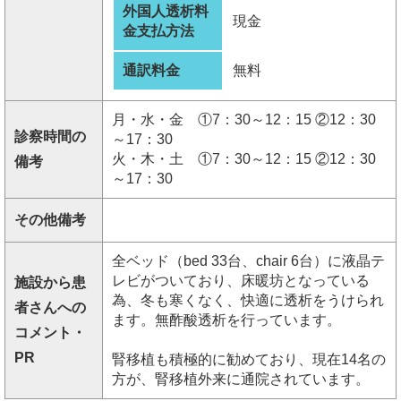
外国人透析料
現金
金支払方法
通訳料金
無料
月・水・金 ①7：30～12：15 ②12：30
診察時間の
～17：30
火・木・土 ①7：30～12：15 ②12：30
備考
～17：30
その他備考
全ベッド（bed 33台、chair 6台）に液晶テ
レビがついており、床暖坊となっている
施設から患
為、冬も寒くなく、快適に透析をうけられ
者さんへの
ます。無酢酸透析を行っています。
コメント・
PR
腎移植も積極的に勧めており、現在14名の
方が、腎移植外来に通院されています。