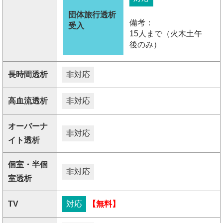
団体旅行透析
備考：
受入
15人まで（火木土午
後のみ）
長時間透析
非対応
高血流透析
非対応
オーバーナ
非対応
イト透析
個室・半個
非対応
室透析
TV
対応
【無料】