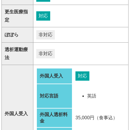
更生医療指
対応
定
ぽぽら
非対応
透析運動療
非対応
法
外国人受入
対応
対応言語
英語
外国人受入
外国人透析料
35,000円（食事込）
金