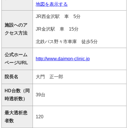
地図を表示する
JR西金沢駅 車 5分
施設へのア
JR金沢駅 車 15分
クセス方法
北鉄バス野々市車庫 徒歩5分
公式ホーム
http://www.daimon-clinic.jp
ページURL
院長名
大門 正一郎
HD台数（同
39台
時透析数）
最大透析患
120
者数