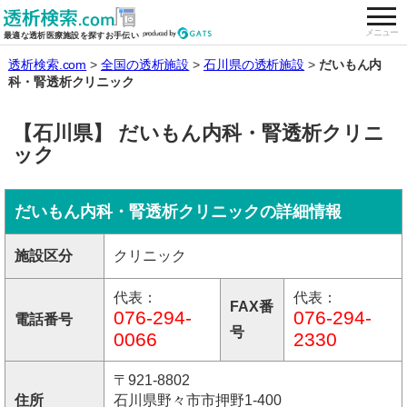
togg
全国の透析施設を検索する
メニュー
最適な透析医療施設を探すお手伝い
透析検索.com
全国の透析施設
石川県の透析施設
だいもん内
科・腎透析クリニック
【石川県】 だいもん内科・腎透析クリニ
ック
だいもん内科・腎透析クリニックの詳細情報
施設区分
クリニック
代表：
代表：
FAX番
076-294-
076-294-
電話番号
号
0066
2330
〒921-8802
住所
石川県野々市市押野1-400