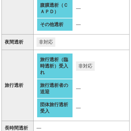
腹膜透析（Ｃ
―
ＡＰＤ）
その他透析
―
夜間透析
非対応
旅行透析（臨
時透析）受入
非対応
れ
旅行透析
旅行透析者の
―
送迎
団体旅行透析
―
受入
長時間透析
―