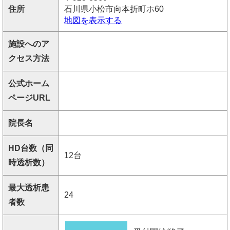
住所
石川県小松市向本折町ホ60
地図を表示する
施設へのア
クセス方法
公式ホーム
ページURL
院長名
HD台数（同
12台
時透析数）
最大透析患
24
者数