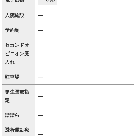
入院施設
―
予約制
―
セカンドオ
ピニオン受
―
入れ
駐車場
―
更生医療指
―
定
ぽぽら
―
透析運動療
―