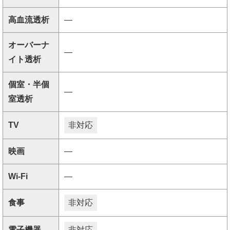
高血流透析
―
オーバーナ
―
イト透析
個室・半個
―
室透析
TV
非対応
映画
―
Wi-Fi
―
食事
非対応
電子機器
非対応