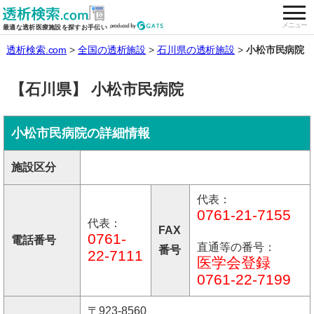
togg
全国の透析施設を検索する
メニュー
最適な透析医療施設を探すお手伝い
透析検索.com
全国の透析施設
石川県の透析施設
小松市民病院
【石川県】 小松市民病院
小松市民病院の詳細情報
施設区分
代表：
0761-21-7155
代表：
FAX
0761-
電話番号
直通等の番号：
番号
22-7111
医学会登録
0761-22-7199
〒923-8560