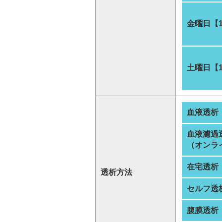
金曜日【
土曜日【
血液透析
血液濾過
（オンラ
在宅透析
透析方法
セルフ透
腹膜透析