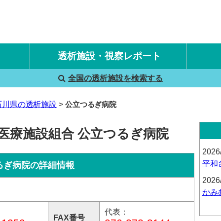
透析施設・視察レポート
全国の透析施設を検索する
国内旅行透析レポート
海外旅行透析レポート
石川県の透析施設
公立つるぎ病院
医療施設組合 公立つるぎ病院
2026
平和
るぎ病院の詳細情報
2026
かみ
代表：
FAX番号