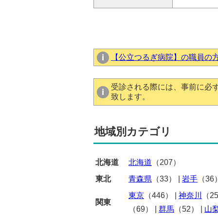
【公立つるぎ病院】の職員の
受診される際には、事前に必
致します。
地域別カテゴリ
北海道
北海道
（207）
東北
青森県
（33）
|
岩手
（36
東京
（446）
|
神奈川
（2
関東
（69）
|
群馬
（52）
|
山