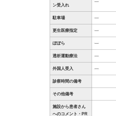
―
ン受入れ
駐車場
―
更生医療指定
―
ぽぽら
―
透析運動療法
―
外国人受入
―
診察時間の備考
その他備考
施設から患者さん
へのコメント・PR