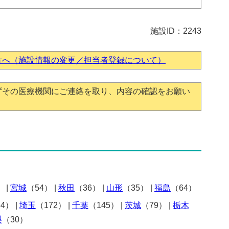
施設ID：2243
方へ（施設情報の変更／担当者登録について）
ずその医療機関にご連絡を取り、内容の確認をお願い
）
|
宮城
（54）
|
秋田
（36）
|
山形
（35）
|
福島
（64）
54）
|
埼玉
（172）
|
千葉
（145）
|
茨城
（79）
|
栃木
梨
（30）