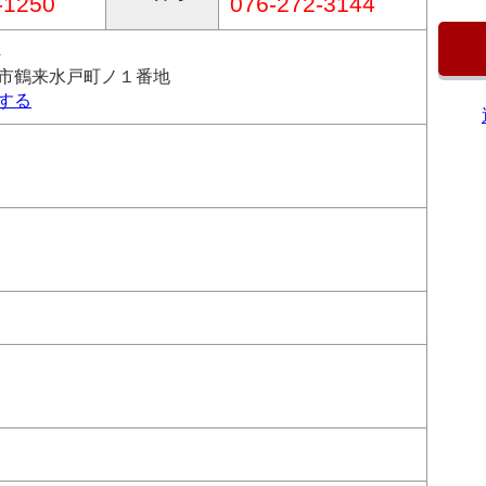
-1250
076-272-3144
4
市鶴来水戸町ノ１番地
する