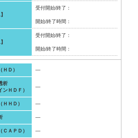
受付開始/終了：
1】
開始/終了時間：
受付開始/終了：
1】
開始/終了時間：
（ＨＤ）
―
透析
―
インＨＤＦ）
（ＨＨＤ）
―
析
―
（ＣＡＰＤ）
―