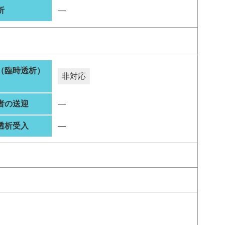
析
―
（臨時透析）
非対応
者の送迎
―
透析受入
―