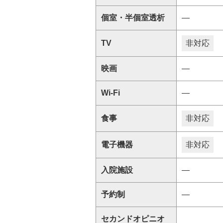
個室・半個室透析
―
TV
非対応
映画
―
Wi-Fi
―
食事
非対応
電子機器
非対応
入院施設
―
予約制
―
セカンドオピニオ