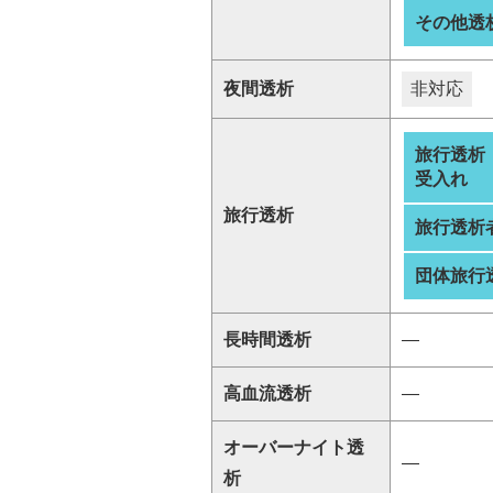
その他透
夜間透析
非対応
旅行透析
受入れ
旅行透析
旅行透析
団体旅行
長時間透析
―
高血流透析
―
オーバーナイト透
―
析