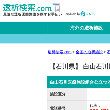
最適な透析医療施設を探すお手伝い
海外の透析施設
タイ王国
台湾
透析検索.com
全国の透析施設
【石川県】 白山石川
白山石川医療施設組合公立つ
施設区分
代表：
電話番号