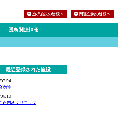
透析施設の皆様へ
関連企業の皆様へ
透析関連情報
論文・リサーチ
海外の透析食
最近登録された施設
/07/04
台病院
/06/18
むら内科クリニック