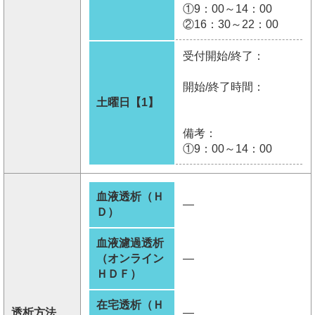
①9：00～14：00
②16：30～22：00
受付開始/終了：
開始/終了時間：
土曜日【1】
備考：
①9：00～14：00
血液透析（Ｈ
―
Ｄ）
血液濾過透析
（オンライン
―
ＨＤＦ）
在宅透析（Ｈ
透析方法
―