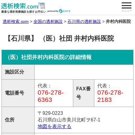
togg
全国の透析施設を検索する
メニュー
最適な透析医療施設を探すお手伝い
透析検索.com
全国の透析施設
石川県の透析施設
井村内科医院
【石川県】 （医）社団 井村内科医院
（医）社団井村内科医院の詳細情報
施設区分
代表：
代表：
FAX番
076-278-
076-278-
電話番号
号
6363
2183
〒929-0223
住所
石川県白山市美川北町ヲ67-1
地図を表示する