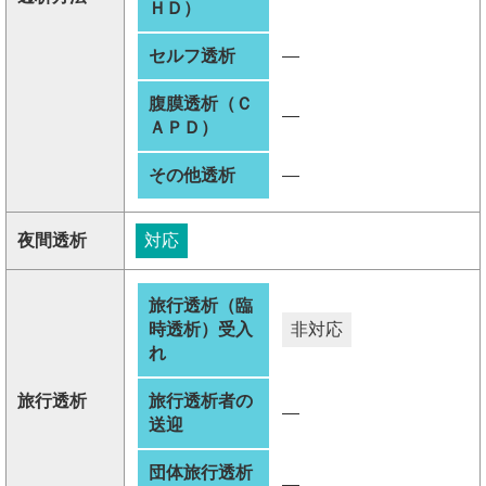
ＨＤ）
セルフ透析
―
腹膜透析（Ｃ
―
ＡＰＤ）
その他透析
―
夜間透析
対応
旅行透析（臨
時透析）受入
非対応
れ
旅行透析
旅行透析者の
―
送迎
団体旅行透析
―