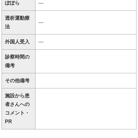
ぽぽら
―
透析運動療
―
法
外国人受入
―
診察時間の
備考
その他備考
施設から患
者さんへの
コメント・
PR