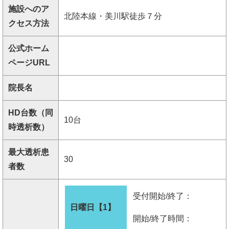
施設へのア
北陸本線・美川駅徒歩７分
クセス方法
公式ホーム
ページURL
院長名
HD台数（同
10台
時透析数）
最大透析患
30
者数
受付開始/終了：
日曜日【1】
開始/終了時間：