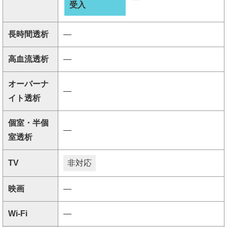
受入
長時間透析
―
高血流透析
―
オーバーナ
―
イト透析
個室・半個
―
室透析
TV
非対応
映画
―
Wi-Fi
―