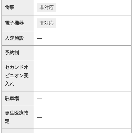
食事
非対応
電子機器
非対応
入院施設
―
予約制
―
セカンドオ
ピニオン受
―
入れ
駐車場
―
更生医療指
―
定