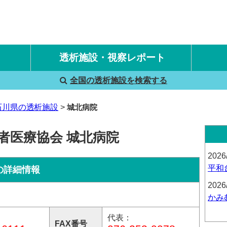
透析施設・視察レポート
全国の透析施設を検索する
国内旅行透析レポート
海外旅行透析レポート
石川県の透析施設
城北病院
者医療協会 城北病院
2026
平和
の詳細情報
2026
かみ
代表：
FAX番号