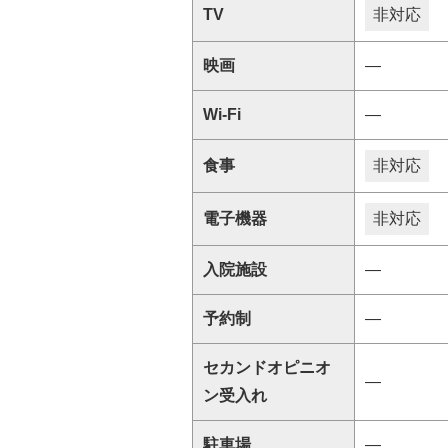
TV
非対応
映画
―
Wi-Fi
―
食事
非対応
電子機器
非対応
入院施設
―
予約制
―
セカンドオピニオ
―
ン受入れ
駐車場
―