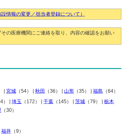
施設情報の変更／担当者登録について）
ずその医療機関にご連絡を取り、内容の確認をお願い
）
|
宮城
（54）
|
秋田
（36）
|
山形
（35）
|
福島
（64）
54）
|
埼玉
（172）
|
千葉
（145）
|
茨城
（79）
|
栃木
梨
（30）
|
福井
（9）