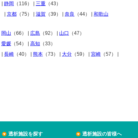
）
|
静岡
（116）
|
三重
（43）
）
|
京都
（75）
|
滋賀
（39）
|
奈良
（44）
|
和歌山
|
岡山
（66）
|
広島
（92）
|
山口
（47）
|
愛媛
（54）
|
高知
（33）
）
|
長崎
（40）
|
熊本
（73）
|
大分
（59）
|
宮崎
（57）
|
透析施設を探す
透析施設の皆様へ