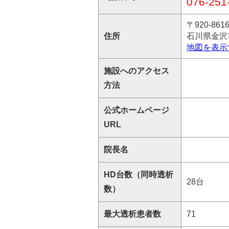
076-251
〒920-861
住所
石川県金沢市
地図を表示
施設へのアクセス
方法
公式ホームページ
URL
院長名
HD台数（同時透析
28台
数）
最大透析患者数
71