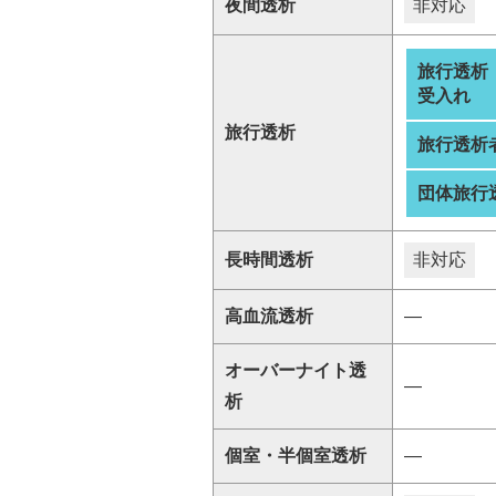
夜間透析
非対応
旅行透析
受入れ
旅行透析
旅行透析
団体旅行
長時間透析
非対応
高血流透析
―
オーバーナイト透
―
析
個室・半個室透析
―