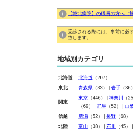
【城北病院】の職員の方へ（
受診される際には、事前に必
致します。
地域別カテゴリ
北海道
北海道
（207）
東北
青森県
（33）
|
岩手
（36
東京
（446）
|
神奈川
（2
関東
（69）
|
群馬
（52）
|
山
信越
新潟
（52）
|
長野
（68）
北陸
富山
（38）
|
石川
（45）