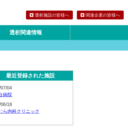
透析施設の皆様へ
関連企業の皆様へ
透析関連情報
論文・リサーチ
海外の透析食
最近登録された施設
/07/04
台病院
/06/18
むら内科クリニック