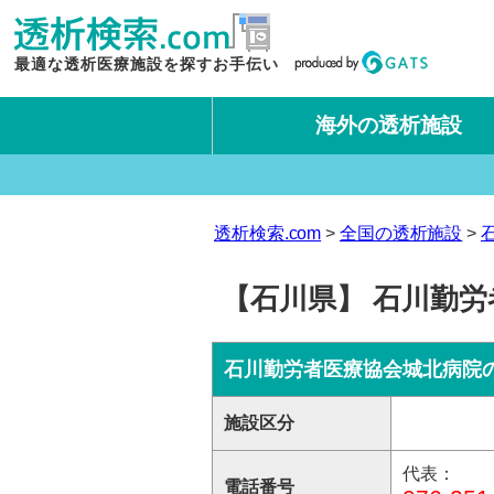
最適な透析医療施設を探すお手伝い
海外の透析施設
タイ王国
台湾
透析検索.com
全国の透析施設
【石川県】 石川勤労
石川勤労者医療協会城北病院
施設区分
代表：
電話番号