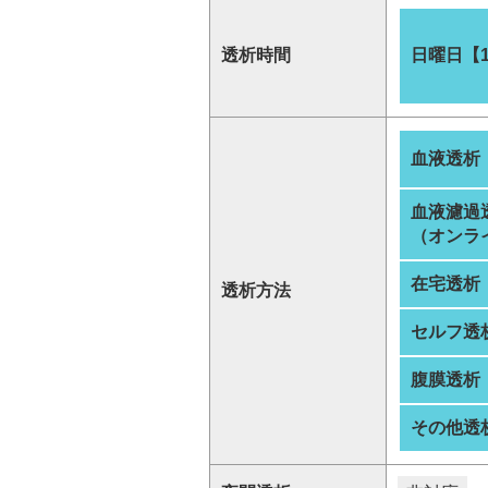
透析時間
日曜日【
血液透析
血液濾過
（オンラ
在宅透析
透析方法
セルフ透
腹膜透析
その他透