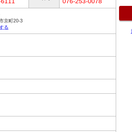
-6111
076-253-0078
6
京町20-3
する