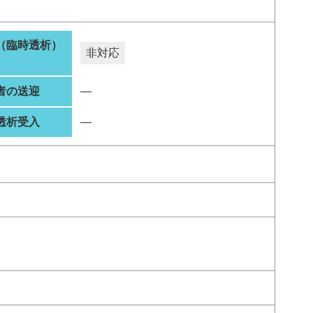
（臨時透析）
非対応
者の送迎
―
透析受入
―