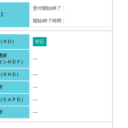
受付開始/終了：
1】
開始/終了時間：
（ＨＤ）
対応
透析
―
インＨＤＦ）
（ＨＨＤ）
―
析
―
（ＣＡＰＤ）
―
析
―