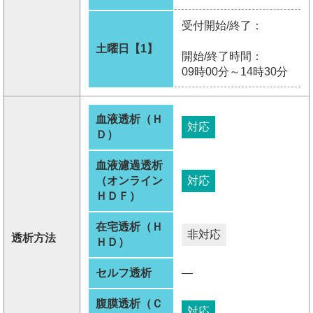
受付開始/終了：
土曜日【1】
開始/終了時間：
09時00分～14時30分
血液透析（Ｈ
対応
Ｄ）
血液濾過透析
（オンライン
対応
ＨＤＦ）
在宅透析（Ｈ
非対応
透析方法
ＨＤ）
セルフ透析
―
腹膜透析（Ｃ
対応