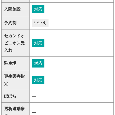
入院施設
対応
予約制
いいえ
セカンドオ
ピニオン受
対応
入れ
駐車場
対応
更生医療指
対応
定
ぽぽら
―
透析運動療
―