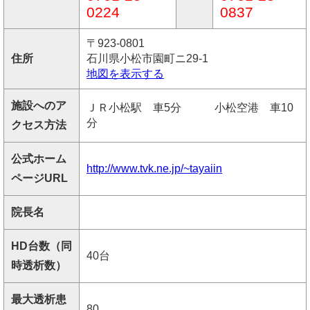
0224
0837
〒923-0801
住所
石川県小松市園町ニ29-1
地図を表示する
施設へのア
ＪＲ小松駅 車5分 小松空港 車10
分
クセス方法
公式ホーム
http://www.tvk.ne.jp/~tayaiin
ページURL
院長名
HD台数（同
40台
時透析数）
最大透析患
80