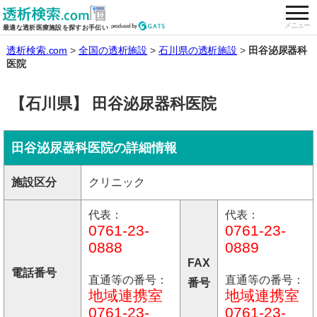
togg
全国の透析施設を検索する
メニュー
最適な透析医療施設を探すお手伝い
透析検索.com
全国の透析施設
石川県の透析施設
田谷泌尿器科
医院
【石川県】 田谷泌尿器科医院
田谷泌尿器科医院の詳細情報
施設区分
クリニック
代表：
代表：
0761-23-
0761-23-
0888
0889
FAX
電話番号
直通等の番号：
直通等の番号：
番号
地域連携室
地域連携室
0761-23-
0761-23-