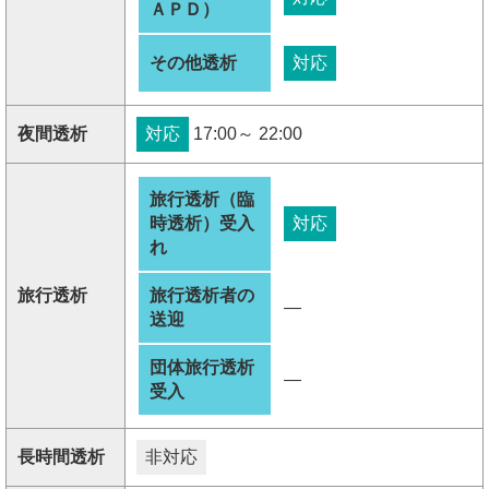
ＡＰＤ）
その他透析
対応
夜間透析
対応
17:00～ 22:00
旅行透析（臨
時透析）受入
対応
れ
旅行透析
旅行透析者の
―
送迎
団体旅行透析
―
受入
長時間透析
非対応