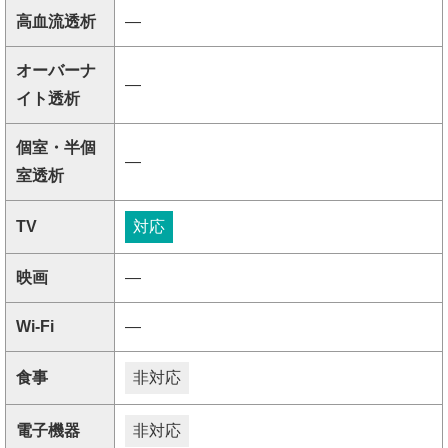
高血流透析
―
オーバーナ
―
イト透析
個室・半個
―
室透析
TV
対応
映画
―
Wi-Fi
―
食事
非対応
電子機器
非対応