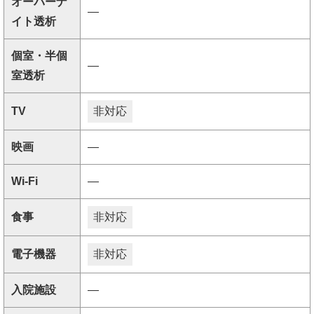
オーバーナ
―
イト透析
個室・半個
―
室透析
TV
非対応
映画
―
Wi-Fi
―
食事
非対応
電子機器
非対応
入院施設
―