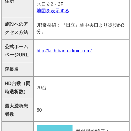
住所
ス日立2・3F
地図を表示する
施設へのア
JR常盤線：『日立』駅中央口より徒歩約3
分。
クセス方法
公式ホーム
http://tachibana-clinic.com/
ページURL
院長名
HD台数（同
20台
時透析数）
最大透析患
60
者数