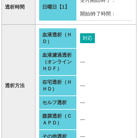
受付開始/終了：
透析時間
日曜日【1】
開始/終了時間：
血液透析（Ｈ
対応
Ｄ）
血液濾過透析
（オンライン
―
ＨＤＦ）
在宅透析（Ｈ
透析方法
―
ＨＤ）
セルフ透析
―
腹膜透析（Ｃ
―
ＡＰＤ）
その他透析
―