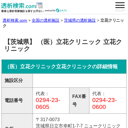
togg
全国の透析施設を検索する
メニュー
最適な透析医療施設を探すお手伝い
透析検索.com
全国の透析施設
茨城県の透析施設
立花クリニッ
ク
【茨城県】 （医）立花クリニック 立花ク
リニック
（医）立花クリニック立花クリニックの詳細情報
施設区分
代表：
代表：
FAX番
0294-23-
0294-23-
電話番号
号
0605
0600
〒317-0073
茨城県日立市幸町1-7-7 ニュークリニック