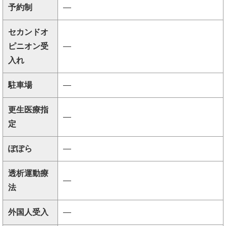
予約制
―
セカンドオ
ピニオン受
―
入れ
駐車場
―
更生医療指
―
定
ぽぽら
―
透析運動療
―
法
外国人受入
―