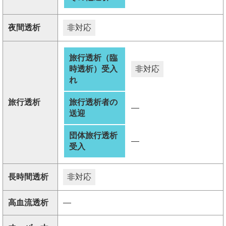
夜間透析
非対応
旅行透析（臨
時透析）受入
非対応
れ
旅行透析
旅行透析者の
―
送迎
団体旅行透析
―
受入
長時間透析
非対応
高血流透析
―