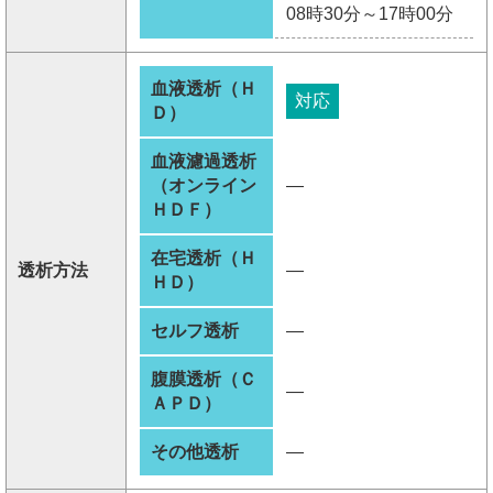
08時30分～17時00分
血液透析（Ｈ
対応
Ｄ）
血液濾過透析
（オンライン
―
ＨＤＦ）
在宅透析（Ｈ
透析方法
―
ＨＤ）
セルフ透析
―
腹膜透析（Ｃ
―
ＡＰＤ）
その他透析
―