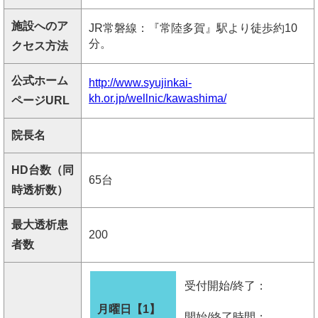
施設へのア
JR常磐線：『常陸多賀』駅より徒歩約10
分。
クセス方法
公式ホーム
http://www.syujinkai-
kh.or.jp/wellnic/kawashima/
ページURL
院長名
HD台数（同
65台
時透析数）
最大透析患
200
者数
受付開始/終了：
月曜日【1】
開始/終了時間：