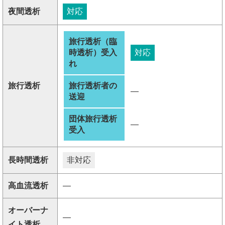
夜間透析
対応
旅行透析（臨
時透析）受入
対応
れ
旅行透析
旅行透析者の
―
送迎
団体旅行透析
―
受入
長時間透析
非対応
高血流透析
―
オーバーナ
―
イト透析