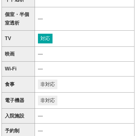
個室・半個
―
室透析
TV
対応
映画
―
Wi-Fi
―
食事
非対応
電子機器
非対応
入院施設
―
予約制
―