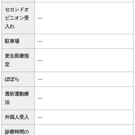
セカンドオ
ピニオン受
―
入れ
駐車場
―
更生医療指
―
定
ぽぽら
―
透析運動療
―
法
外国人受入
―
診察時間の