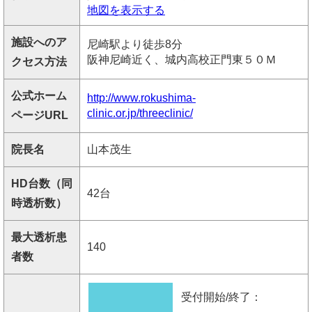
地図を表示する
施設へのア
尼崎駅より徒歩8分
阪神尼崎近く、城内高校正門東５０Ｍ
クセス方法
公式ホーム
http://www.rokushima-
clinic.or.jp/threeclinic/
ページURL
院長名
山本茂生
HD台数（同
42台
時透析数）
最大透析患
140
者数
受付開始/終了：