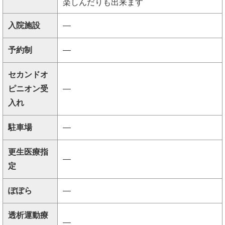
楽しんだりも出来ます
入院施設
―
予約制
―
セカンドオ
ピニオン受
―
入れ
駐車場
―
更生医療指
―
定
ぽぽら
―
透析運動療
―