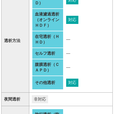
対応
Ｄ）
血液濾過透析
（オンライン
対応
ＨＤＦ）
在宅透析（Ｈ
―
透析方法
ＨＤ）
セルフ透析
―
腹膜透析（Ｃ
―
ＡＰＤ）
その他透析
対応
夜間透析
非対応