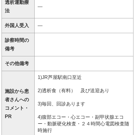
透析運動療
―
法
外国人受入
―
診察時間の
備考
その他備考
1)JR芦屋駅南口至近
2)透析食（有料） 及び送迎あり
施設から患
者さんへの
3)毎回、回診あります
コメント・
PR
4)腹部エコー・心エコー・副甲状腺エコ
ー・動脈硬化検査・２４時間心電図検査随
時施行