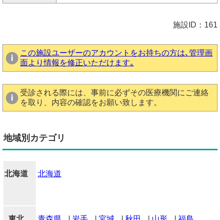
施設ID：161
この施設ユーザーのアカウントをお持ちの方は､管理画
面より情報を修正いただけます｡
受診される際には、事前に必ずその医療機関にご連絡
を取り、内容の確認をお願い致します。
地域別カテゴリ
北海道
北海道
東北
青森県
|
岩手
|
宮城
|
秋田
|
山形
|
福島