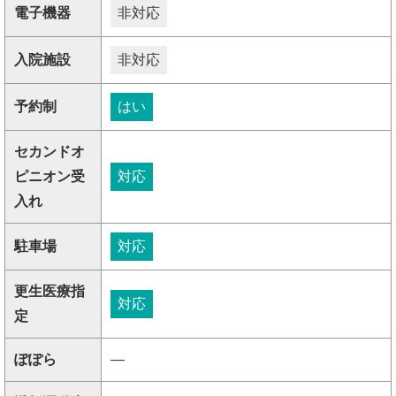
電子機器
非対応
入院施設
非対応
予約制
はい
セカンドオ
ピニオン受
対応
入れ
駐車場
対応
更生医療指
対応
定
ぽぽら
―