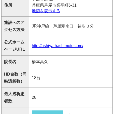
住所
兵庫県芦屋市業平町6-31
地図を表示する
施設へのア
JR神戸線 芦屋駅南口 徒歩３分
クセス方法
公式ホーム
http://ashiya-hashimoto.com/
ページURL
院長名
橋本昌久
HD台数（同
18台
時透析数）
最大透析患
28
者数