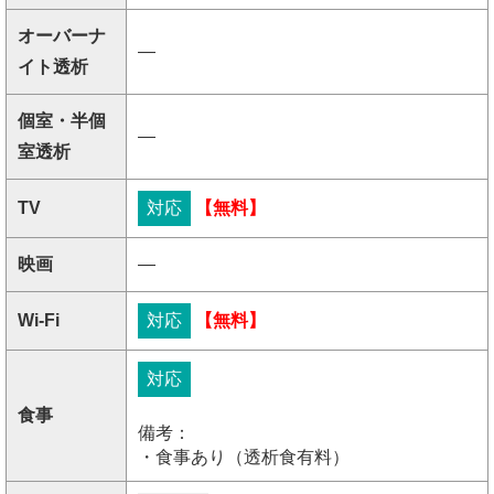
オーバーナ
―
イト透析
個室・半個
―
室透析
TV
対応
【無料】
映画
―
Wi-Fi
対応
【無料】
対応
食事
備考：
・食事あり（透析食有料）