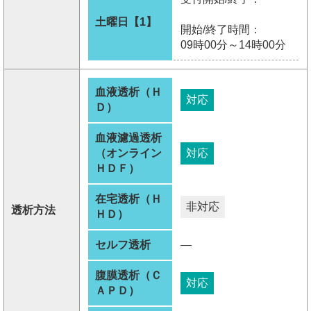
土曜日【1】
開始/終了時間：
09時00分～14時00分
血液透析（Ｈ
対応
Ｄ）
血液濾過透析
（オンライン
対応
ＨＤＦ）
在宅透析（Ｈ
非対応
透析方法
ＨＤ）
セルフ透析
―
腹膜透析（Ｃ
対応
ＡＰＤ）