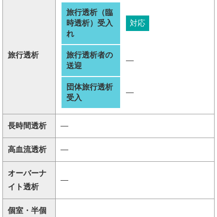
旅行透析（臨
時透析）受入
対応
れ
旅行透析
旅行透析者の
―
送迎
団体旅行透析
―
受入
長時間透析
―
高血流透析
―
オーバーナ
―
イト透析
個室・半個