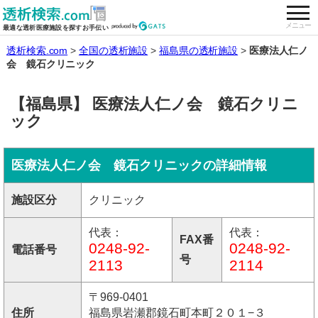
togg
全国の透析施設を検索する
メニュー
最適な透析医療施設を探すお手伝い
透析検索.com
全国の透析施設
福島県の透析施設
医療法人仁ノ
会 鏡石クリニック
【福島県】 医療法人仁ノ会 鏡石クリニ
ック
医療法人仁ノ会 鏡石クリニックの詳細情報
施設区分
クリニック
代表：
代表：
FAX番
0248-92-
0248-92-
電話番号
号
2113
2114
〒969-0401
住所
福島県岩瀬郡鏡石町本町２０１−３