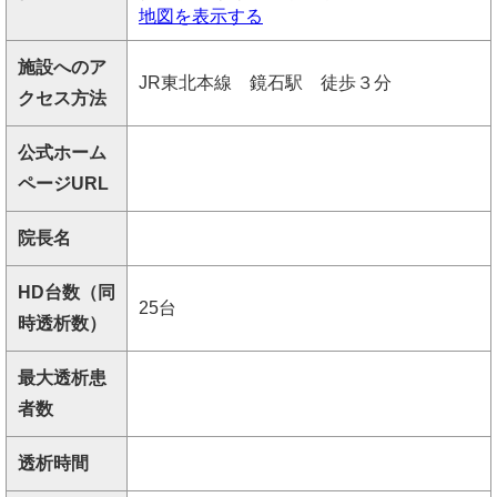
地図を表示する
施設へのア
JR東北本線 鏡石駅 徒歩３分
クセス方法
公式ホーム
ページURL
院長名
HD台数（同
25台
時透析数）
最大透析患
者数
透析時間