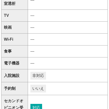
―
室透析
TV
―
映画
―
Wi-Fi
―
食事
―
電子機器
―
入院施設
非対応
予約制
いいえ
セカンドオ
ピニオン受
対応