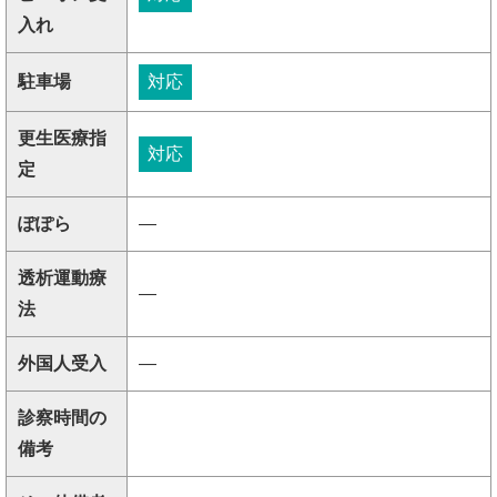
入れ
駐車場
対応
更生医療指
対応
定
ぽぽら
―
透析運動療
―
法
外国人受入
―
診察時間の
備考