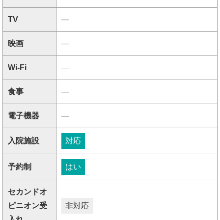
TV
―
映画
―
Wi-Fi
―
食事
―
電子機器
―
入院施設
対応
予約制
はい
セカンドオ
ピニオン受
非対応
入れ