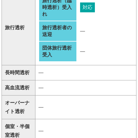
旅行透析（臨
時透析）受入
対応
れ
旅行透析
旅行透析者の
―
送迎
団体旅行透析
―
受入
長時間透析
―
高血流透析
―
オーバーナ
―
イト透析
個室・半個
―
室透析