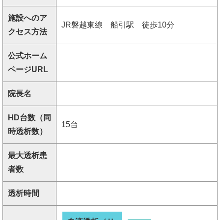
施設へのア
JR磐越東線 船引駅 徒歩10分
クセス方法
公式ホーム
ページURL
院長名
HD台数（同
15台
時透析数）
最大透析患
者数
透析時間