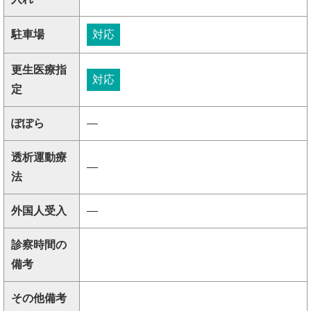
駐車場
対応
更生医療指
対応
定
ぽぽら
―
透析運動療
―
法
外国人受入
―
診察時間の
備考
その他備考