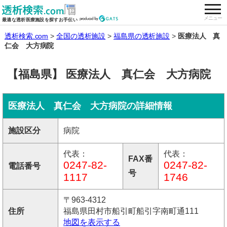
togg
全国の透析施設を検索する
メニュー
最適な透析医療施設を探すお手伝い
透析検索.com
全国の透析施設
福島県の透析施設
医療法人 真
仁会 大方病院
【福島県】 医療法人 真仁会 大方病院
医療法人 真仁会 大方病院の詳細情報
施設区分
病院
代表：
代表：
FAX番
0247-82-
0247-82-
電話番号
号
1117
1746
〒963-4312
住所
福島県田村市船引町船引字南町通111
地図を表示する