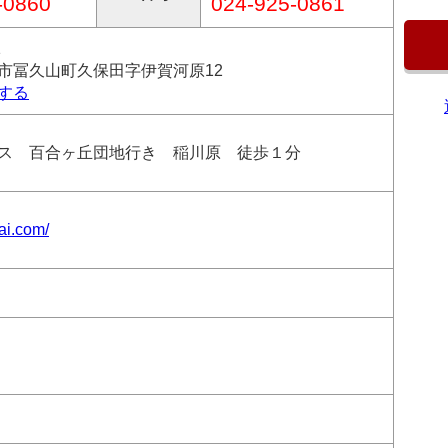
-0860
024-925-0861
1
市冨久山町久保田字伊賀河原12
する
ス 百合ヶ丘団地行き 稲川原 徒歩１分
kai.com/