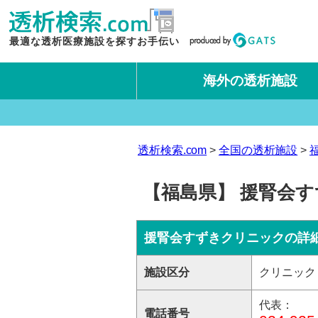
最適な透析医療施設を探すお手伝い
海外の透析施設
タイ王国
台湾
透析検索.com
全国の透析施設
【福島県】 援腎会
援腎会すずきクリニックの詳
施設区分
クリニック
代表：
電話番号