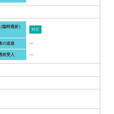
（臨時透析）
対応
者の送迎
―
透析受入
―