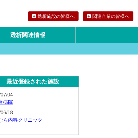
透析施設の皆様へ
関連企業の皆様へ
透析関連情報
論文・リサーチ
海外の透析食
最近登録された施設
/07/04
台病院
/06/18
むら内科クリニック