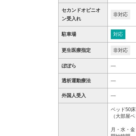
セカンドオピニオ
非対応
ン受入れ
駐車場
対応
更生医療指定
非対応
ぽぽら
―
透析運動療法
―
外国人受入
―
ベッド50床
（大部屋ベ
月・水・金