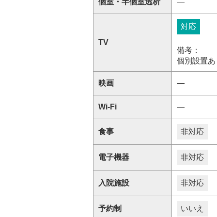
個室・半個室透析
―
対応
TV
備考：
個別設置あ
映画
―
Wi-Fi
―
食事
非対応
電子機器
非対応
入院施設
非対応
予約制
いいえ