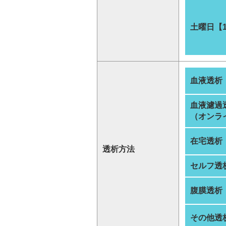
土曜日【
血液透析
血液濾過
（オンラ
在宅透析
透析方法
セルフ透
腹膜透析
その他透