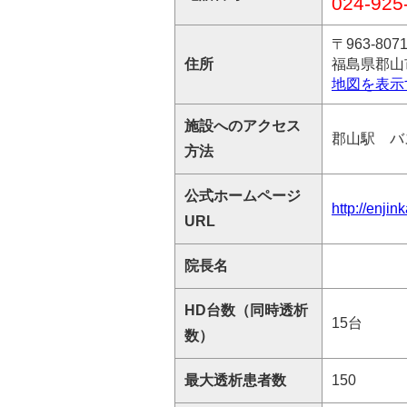
024-925
〒963-807
住所
福島県郡山
地図を表示
施設へのアクセス
郡山駅 バ
方法
公式ホームページ
http://enjin
URL
院長名
HD台数（同時透析
15台
数）
最大透析患者数
150