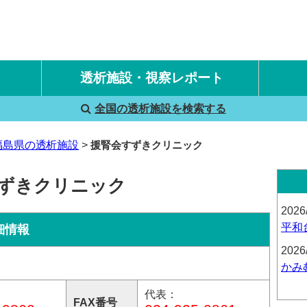
透析施設・視察レポート
全国の透析施設を検索する
国内旅行透析レポート
海外旅行透析レポート
福島県の透析施設
援腎会すずきクリニック
すずきクリニック
2026
平和
細情報
2026
かみ
代表：
FAX番号