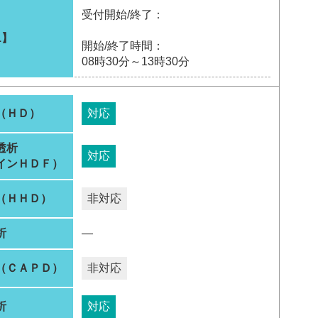
受付開始/終了：
1】
開始/終了時間：
08時30分～13時30分
（ＨＤ）
対応
透析
対応
インＨＤＦ）
（ＨＨＤ）
非対応
析
―
（ＣＡＰＤ）
非対応
析
対応