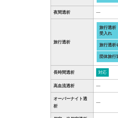
夜間透析
―
旅行透析
受入れ
旅行透析
旅行透析
団体旅行
長時間透析
対応
高血流透析
―
オーバーナイト透
―
析