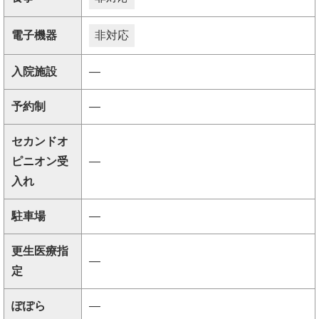
電子機器
非対応
入院施設
―
予約制
―
セカンドオ
ピニオン受
―
入れ
駐車場
―
更生医療指
―
定
ぽぽら
―