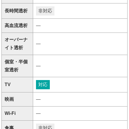
長時間透析
非対応
高血流透析
―
オーバーナ
―
イト透析
個室・半個
―
室透析
TV
対応
映画
―
Wi-Fi
―
食事
非対応