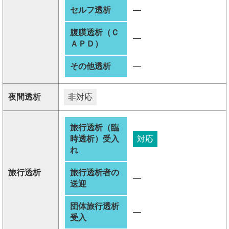
セルフ透析
―
腹膜透析（Ｃ
―
ＡＰＤ）
その他透析
―
夜間透析
非対応
旅行透析（臨
時透析）受入
対応
れ
旅行透析
旅行透析者の
―
送迎
団体旅行透析
―
受入