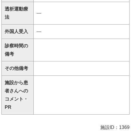
透析運動療
―
法
外国人受入
―
診察時間の
備考
その他備考
施設から患
者さんへの
コメント・
PR
施設ID：1369