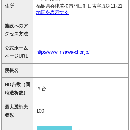
住所
福島県会津若松市門田町日吉字丑渕11-21
地図を表示する
施設へのア
クセス方法
公式ホーム
http://www.irisawa-cl.or.jp/
ページURL
院長名
HD台数（同
29台
時透析数）
最大透析患
100
者数