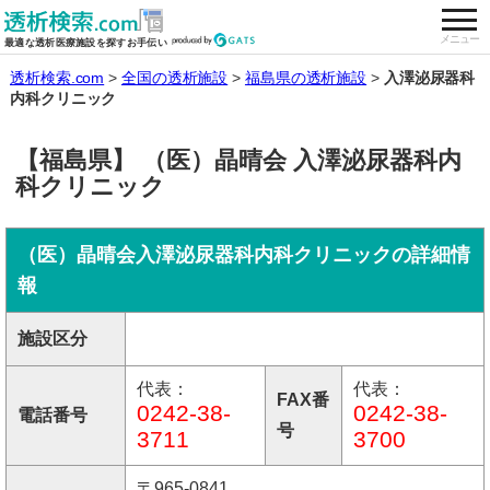
togg
全国の透析施設を検索する
メニュー
最適な透析医療施設を探すお手伝い
透析検索.com
全国の透析施設
福島県の透析施設
入澤泌尿器科
内科クリニック
【福島県】 （医）晶晴会 入澤泌尿器科内
科クリニック
（医）晶晴会入澤泌尿器科内科クリニックの詳細情
報
施設区分
代表：
代表：
FAX番
0242-38-
0242-38-
電話番号
号
3711
3700
〒965-0841