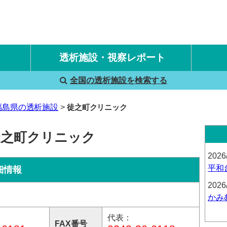
透析施設・視察レポート
全国の透析施設を検索する
国内旅行透析レポート
海外旅行透析レポート
福島県の透析施設
徒之町クリニック
徒之町クリニック
2026
平和
細情報
2026
かみ
代表：
FAX番号