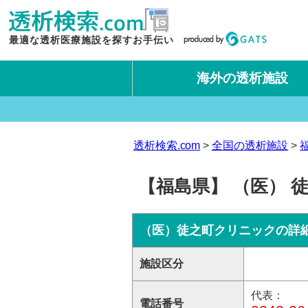
最適な透析医療施設を探すお手伝い
海外の透析施設
タイ王国
台湾
透析検索.com
全国の透析施設
【福島県】 （医） 
（医）徒之町クリニックの詳
施設区分
代表：
電話番号