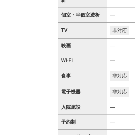
析
個室・半個室透析
―
TV
非対応
映画
―
Wi-Fi
―
食事
非対応
電子機器
非対応
入院施設
―
予約制
―