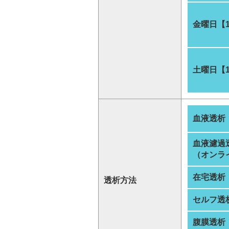
金曜日【
土曜日【
血液透析
血液濾過
（オンラ
在宅透析
透析方法
セルフ透
腹膜透析