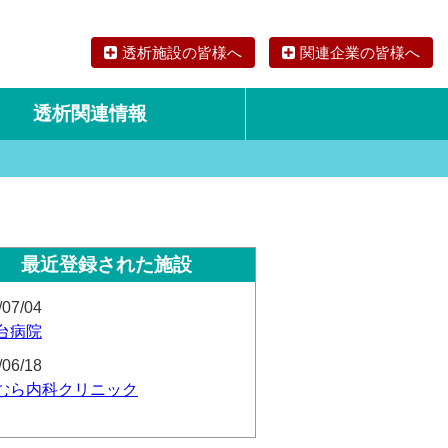
透析施設の皆様へ
関連企業の皆様へ
透析関連情報
論文・リサーチ
海外の透析食
最近登録された施設
/07/04
台病院
/06/18
むら内科クリニック