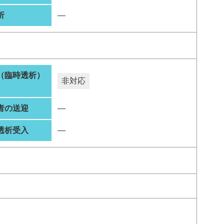
析
―
（臨時透析）
非対応
者の送迎
―
透析受入
―