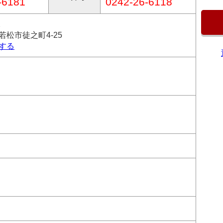
-6181
0242-26-6118
2
若松市徒之町4-25
する