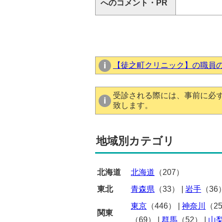
へのコメント・PR
【徒之町クリニック】の職員
受診される際には、事前に必
致します。
地域別カテゴリ
北海道
北海道
（207）
東北
青森県
（33）
|
岩手
（36
東京
（446）
|
神奈川
（2
関東
（69）
|
群馬
（52）
|
山