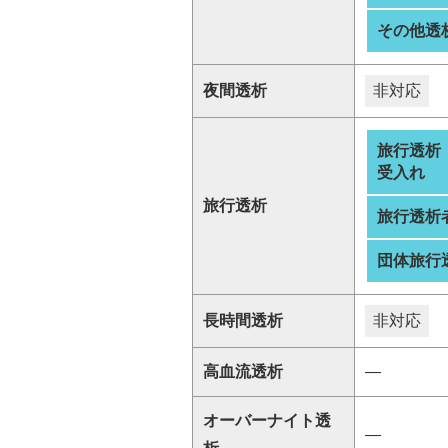
その他透
夜間透析
非対応
旅行透析
受入れ
旅行透析
旅行透析
団体旅行
長時間透析
非対応
高血流透析
―
オーバーナイト透
―