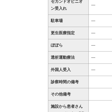
セカンドオピニオ
―
ン受入れ
駐車場
―
更生医療指定
―
ぽぽら
―
透析運動療法
―
外国人受入
―
診察時間の備考
その他備考
施設から患者さん