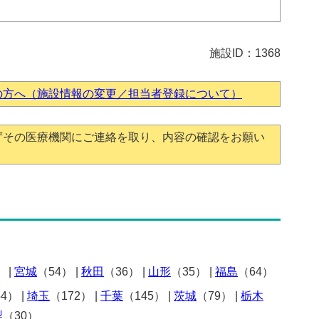
施設ID：1368
の方へ（施設情報の変更／担当者登録について）
ずその医療機関にご連絡を取り、内容の確認をお願い
）
|
宮城
（54）
|
秋田
（36）
|
山形
（35）
|
福島
（64）
54）
|
埼玉
（172）
|
千葉
（145）
|
茨城
（79）
|
栃木
梨
（30）