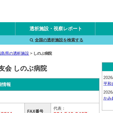
透析施設・視察レポート
全国の透析施設を検索する
国内旅行透析レポート
海外旅行透析レポート
福島県の透析施設
しのぶ病院
友会 しのぶ病院
2026
平和
細情報
2026
かみ
代表：
FAX番号