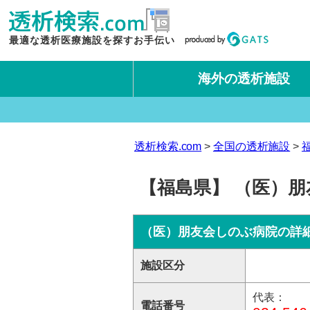
最適な透析医療施設を探すお手伝い
海外の透析施設
タイ王国
台湾
透析検索.com
全国の透析施設
【福島県】 （医）朋
（医）朋友会しのぶ病院の詳
施設区分
代表：
電話番号