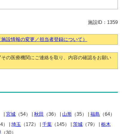
施設ID：1359
（施設情報の変更／担当者登録について）
ずその医療機関にご連絡を取り、内容の確認をお願い
）
|
宮城
（54）
|
秋田
（36）
|
山形
（35）
|
福島
（64）
54）
|
埼玉
（172）
|
千葉
（145）
|
茨城
（79）
|
栃木
梨
（30）