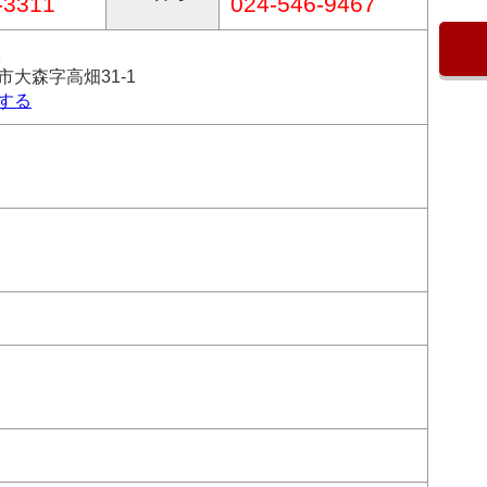
-3311
024-546-9467
1
市大森字高畑31-1
する