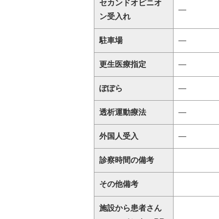
セカンドオピニオ
―
ン受入れ
駐車場
―
更生医療指定
―
ぽぽら
―
透析運動療法
―
外国人受入
―
診察時間の備考
その他備考
施設から患者さん