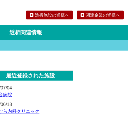
透析施設の皆様へ
関連企業の皆様へ
透析関連情報
論文・リサーチ
海外の透析食
最近登録された施設
/07/04
台病院
/06/18
むら内科クリニック