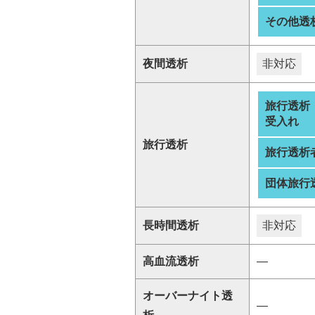
その他透
夜間透析
非対応
旅行透析
受入れ
旅行透析
旅行透析
団体旅行
長時間透析
非対応
高血流透析
―
オーバーナイト透
―