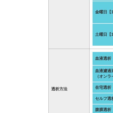
金曜日【
土曜日【
血液透析
血液濾過
（オンラ
在宅透析
透析方法
セルフ透
腹膜透析