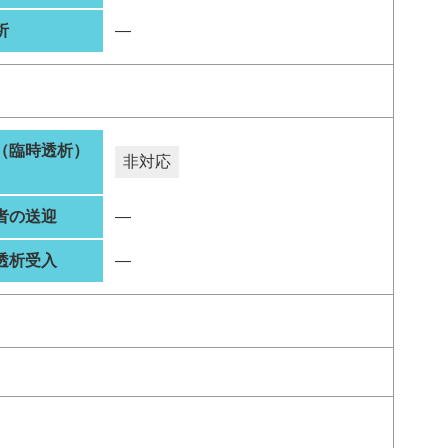
析
―
（臨時透析）
非対応
者の送迎
―
透析受入
―