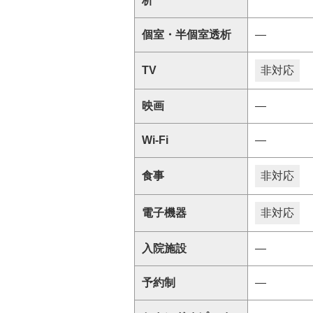
析
個室・半個室透析
―
TV
非対応
映画
―
Wi-Fi
―
食事
非対応
電子機器
非対応
入院施設
―
予約制
―