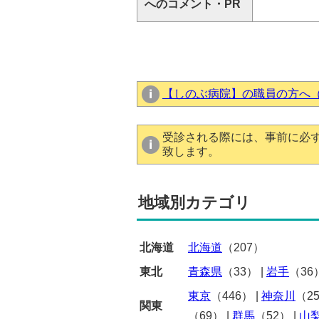
へのコメント・PR
【しのぶ病院】の職員の方へ
受診される際には、事前に必
致します。
地域別カテゴリ
北海道
北海道
（207）
東北
青森県
（33）
|
岩手
（36
東京
（446）
|
神奈川
（2
関東
（69）
|
群馬
（52）
|
山