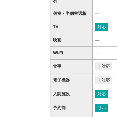
析
個室・半個室透析
―
TV
対応
映画
―
Wi-Fi
―
食事
非対応
電子機器
非対応
入院施設
対応
予約制
はい