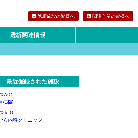
透析施設の皆様へ
関連企業の皆様へ
透析関連情報
論文・リサーチ
海外の透析食
最近登録された施設
/07/04
台病院
/06/18
むら内科クリニック