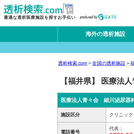
最適な透析医療施設を探すお手伝い
海外の透析施設
タイ王国
台湾
透析検索.com
全国の透析施設
【福井県】 医療法
医療法人青々会 細川泌尿器
施設区分
クリニック
代表：
電話番号