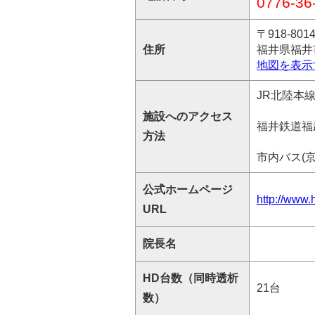
0776-36
〒918-801
住所
福井県福井市
地図を表示
JR北陸本
施設へのアクセス
福井鉄道福
方法
市内バス(
公式ホームページ
http://www.
URL
院長名
HD台数（同時透析
21台
数）