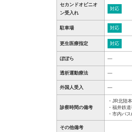
セカンドオピニオ
対応
ン受入れ
駐車場
対応
更生医療指定
対応
ぽぽら
―
透析運動療法
―
外国人受入
―
・JR北陸
診察時間の備考
・福井鉄道
・市内バス
その他備考