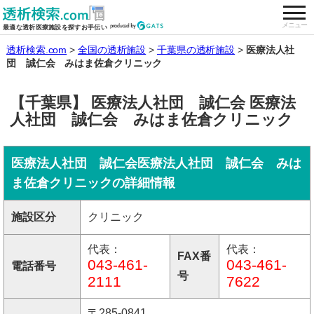
togg
全国の透析施設を検索する
メニュー
最適な透析医療施設を探すお手伝い
透析検索.com
全国の透析施設
千葉県の透析施設
医療法人社
団 誠仁会 みはま佐倉クリニック
【千葉県】 医療法人社団 誠仁会 医療法
人社団 誠仁会 みはま佐倉クリニック
医療法人社団 誠仁会医療法人社団 誠仁会 みは
ま佐倉クリニックの詳細情報
施設区分
クリニック
代表：
代表：
FAX番
043-461-
043-461-
電話番号
号
2111
7622
〒285-0841