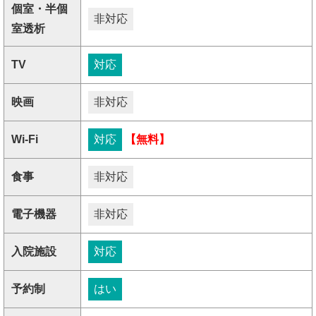
個室・半個
非対応
室透析
TV
対応
映画
非対応
Wi-Fi
対応
【無料】
食事
非対応
電子機器
非対応
入院施設
対応
予約制
はい