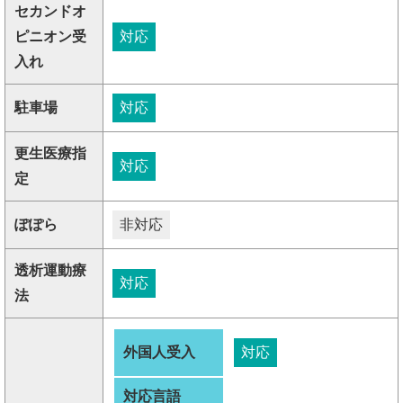
セカンドオ
ピニオン受
対応
入れ
駐車場
対応
更生医療指
対応
定
ぽぽら
非対応
透析運動療
対応
法
外国人受入
対応
対応言語