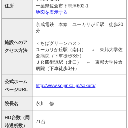
住所
千葉県佐倉市下志津602-1
地図を表示する
京成電鉄 本線 ユーカリが丘駅 徒歩20
分
施設へのア
＜ちばグリーンバス＞
ユーカリが丘駅（南口） ⇔ 東邦大学佐
クセス方法
倉病院（下車徒歩3分）
ＪＲ四街道駅（北口） ⇔ 東邦大学佐倉
病院（下車徒歩3分）
公式ホーム
http://www.seijinkai.jp/sakura/
ページURL
院長名
永川 修
HD台数（同
71台
時透析数）