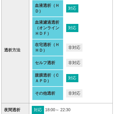
血液透析（Ｈ
対応
Ｄ）
血液濾過透析
（オンライン
対応
ＨＤＦ）
在宅透析（Ｈ
非対応
透析方法
ＨＤ）
セルフ透析
非対応
腹膜透析（Ｃ
対応
ＡＰＤ）
その他透析
非対応
夜間透析
対応
18:00～ 22:30