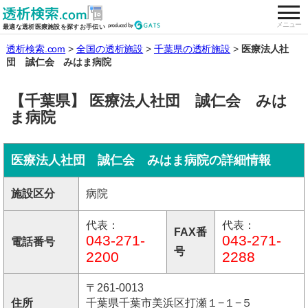
togg
全国の透析施設を検索する
メニュー
最適な透析医療施設を探すお手伝い
透析検索.com
全国の透析施設
千葉県の透析施設
医療法人社
団 誠仁会 みはま病院
【千葉県】 医療法人社団 誠仁会 みは
ま病院
医療法人社団 誠仁会 みはま病院の詳細情報
施設区分
病院
代表：
代表：
FAX番
043-271-
043-271-
電話番号
号
2200
2288
〒261-0013
住所
千葉県千葉市美浜区打瀬１−１−５