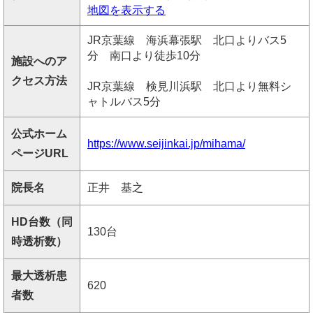
地図を表示する
JR京葉線 海浜幕張駅 北口よりバス5
分 南口より徒歩10分
施設へのア
クセス方法
JR京葉線 検見川浜駅 北口より無料シ
ャトルバス5分
公式ホーム
https://www.seijinkai.jp/mihama/
ページURL
院長名
正井 基之
HD台数（同
130台
時透析数）
最大透析患
620
者数