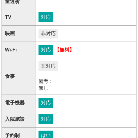
室透析
TV
対応
映画
非対応
Wi-Fi
対応
【無料】
非対応
食事
備考：
無し
電子機器
対応
入院施設
対応
予約制
はい