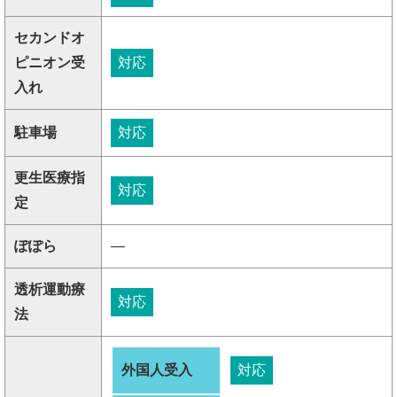
セカンドオ
ピニオン受
対応
入れ
駐車場
対応
更生医療指
対応
定
ぽぽら
―
透析運動療
対応
法
外国人受入
対応