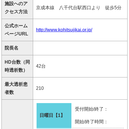
施設へのア
京成本線 八千代台駅西口より 徒歩5分
クセス方法
公式ホーム
http://www.kohitsujikai.or.jp/
ページURL
院長名
HD台数（同
42台
時透析数）
最大透析患
210
者数
受付開始/終了：
日曜日【1】
開始/終了時間：