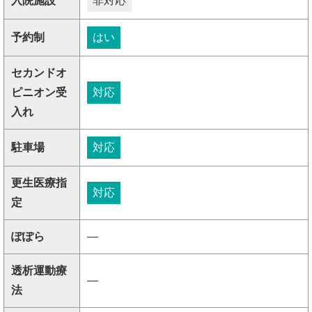
入院施設
非対応
予約制
はい
セカンドオ
ピニオン受
対応
入れ
駐車場
対応
更生医療指
対応
定
ぽぽら
―
透析運動療
―
法