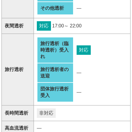
その他透析
―
夜間透析
対応
17:00～ 22:00
旅行透析（臨
時透析）受入
対応
れ
旅行透析
旅行透析者の
―
送迎
団体旅行透析
―
受入
長時間透析
非対応
高血流透析
―