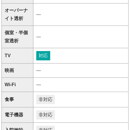
オーバーナ
―
イト透析
個室・半個
―
室透析
TV
対応
映画
―
Wi-Fi
―
食事
非対応
電子機器
非対応