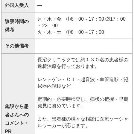
外国人受入
―
月・水・金 ①8：00～17：00 ②17：00
診察時間の
～22：00
備考
火・木・土 ①8：00～17：00
その他備考
長沼クリニックでは約１３０名の患者様の
透析治療を行っております。
レントゲン・ＣＴ・超音波・血管造影・泌
尿器内視鏡など
定期的・必要時検査し、病状の把握・早期
発見に努めています。
施設から患
者さんへの
また、患者様の様々な相談に医療ソーシャ
コメント・
ルワーカーが応じます。
PR