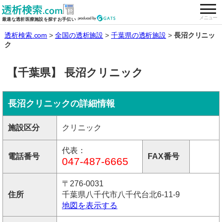
togg
全国の透析施設を検索する
メニュー
最適な透析医療施設を探すお手伝い
透析検索.com
全国の透析施設
千葉県の透析施設
長沼クリニッ
ク
【千葉県】 長沼クリニック
長沼クリニックの詳細情報
施設区分
クリニック
代表：
電話番号
FAX番号
047-487-6665
〒276-0031
住所
千葉県八千代市八千代台北6-11-9
地図を表示する