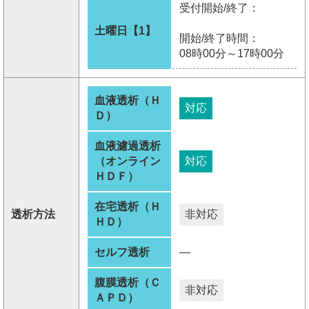
受付開始/終了：
土曜日【1】
開始/終了時間：
08時00分～17時00分
血液透析（Ｈ
対応
Ｄ）
血液濾過透析
（オンライン
対応
ＨＤＦ）
在宅透析（Ｈ
透析方法
非対応
ＨＤ）
セルフ透析
―
腹膜透析（Ｃ
非対応
ＡＰＤ）