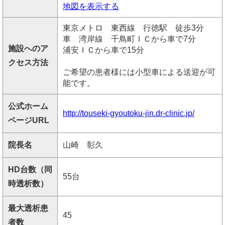
地図を表示する
東京メトロ 東西線 行徳駅 徒歩3分
車 湾岸線 千鳥町ＩＣから車で7分
施設へのア
浦安ＩＣから車で15分
クセス方法
ご希望の患者様には小型車による送迎が可
能です。
公式ホーム
http://touseki-gyoutoku-jin.dr-clinic.jp/
ページURL
院長名
山崎 彰久
HD台数（同
55台
時透析数）
最大透析患
45
者数