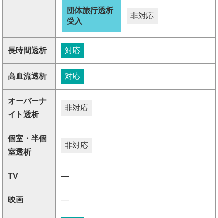
団体旅行透析
非対応
受入
長時間透析
対応
高血流透析
対応
オーバーナ
非対応
イト透析
個室・半個
非対応
室透析
TV
―
映画
―