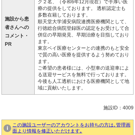
ク２名、（令和6年12月現在）で手厚い医
療の提供をしております。 透析認定士も
多数在籍しております。
施設から患
順天堂大学浦安病院連携医療機関として、
者さんへの
行徳総合病院登録医の認定をお受けして合
併症の早期発見、早期治療を目指しており
コメント・
ます。
PR
東京ベイ医療センターとの連携のもと安全
で質の高い医療を提供するよう努めており
ます。
ご希望の患者様には、小型車の送迎車によ
る送迎サービスを無料で行っております。
今後も人工透析における医療機関として地
域に貢献いたします。
施設ID：4009
この施設ユーザーのアカウントをお持ちの方は､管理画
面より情報を修正いただけます｡