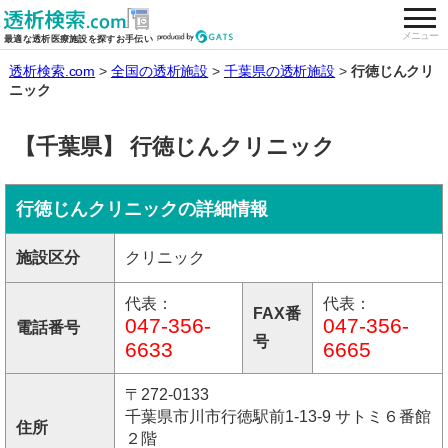
togg
全国の透析施設を検索する
メニュー
最適な透析医療施設を探すお手伝い
透析検索.com
全国の透析施設
千葉県の透析施設
行徳じんクリ
ニック
【千葉県】 行徳じんクリニック
行徳じんクリニックの詳細情報
施設区分
クリニック
代表：
代表：
FAX番
047-356-
047-356-
電話番号
号
6633
6665
〒272-0133
千葉県市川市行徳駅前1-13-9 サトミ６番館
住所
２階