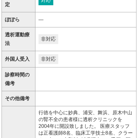
対応
定
ぽぽら
―
透析運動療
非対応
法
外国人受入
非対応
診察時間の
備考
その他備考
行徳を中心に妙典、浦安、舞浜、原木中山
の腎不全の患者様に透析クリニックを
2004年に開設致しました。 医療スタッフ
は正看護師8名、臨床工学技士8名、クラー