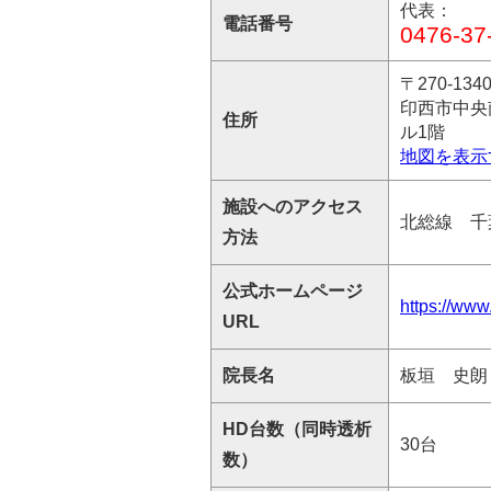
代表：
電話番号
0476-37
〒270-134
印西市中央
住所
ル1階
地図を表示
施設へのアクセス
北総線 千
方法
公式ホームページ
https://www
URL
院長名
板垣 史朗
HD台数（同時透析
30台
数）