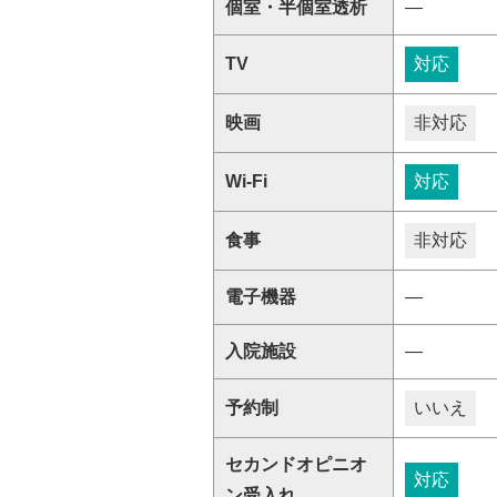
個室・半個室透析
―
TV
対応
映画
非対応
Wi-Fi
対応
食事
非対応
電子機器
―
入院施設
―
予約制
いいえ
セカンドオピニオ
対応
ン受入れ