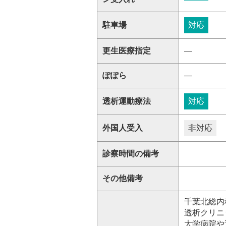
駐車場
対応
更生医療指定
―
ぽぽら
―
透析運動療法
対応
外国人受入
非対応
診察時間の備考
その他備考
千葉北総内
透析クリニ
大学病院や