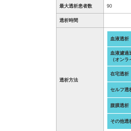
最大透析患者数
90
透析時間
血液透析
血液濾過
（オンラ
在宅透析
透析方法
セルフ透
腹膜透析
その他透