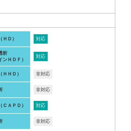
（ＨＤ）
対応
透析
対応
インＨＤＦ）
（ＨＨＤ）
非対応
析
非対応
（ＣＡＰＤ）
対応
析
非対応