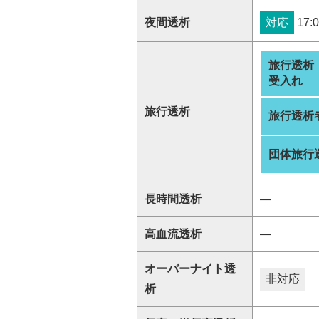
夜間透析
対応
17:0
旅行透析
受入れ
旅行透析
旅行透析
団体旅行
長時間透析
―
高血流透析
―
オーバーナイト透
非対応
析