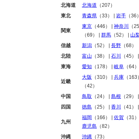
北海道
北海道
（207）
東北
青森県
（33）
|
岩手
（36
東京
（446）
|
神奈川
（2
関東
（69）
|
群馬
（52）
|
山
信越
新潟
（52）
|
長野
（68）
北陸
富山
（38）
|
石川
（45）
東海
愛知
（178）
|
岐阜
（64
大阪
（310）
|
兵庫
（163
近畿
（42）
中国
鳥取
（24）
|
島根
（29）
四国
徳島
（25）
|
香川
（41）
福岡
（166）
|
佐賀
（31
九州
鹿児島
（82）
沖縄
沖縄
（73）