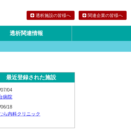
透析施設の皆様へ
関連企業の皆様へ
透析関連情報
論文・リサーチ
海外の透析食
最近登録された施設
/07/04
台病院
/06/18
むら内科クリニック