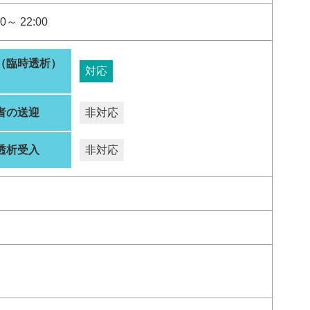
0～ 22:00
（臨時透析）
対応
者の送迎
非対応
透析受入
非対応