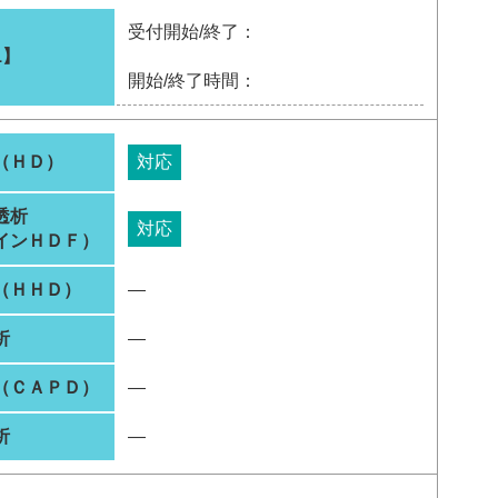
受付開始/終了：
1】
開始/終了時間：
（ＨＤ）
対応
透析
対応
インＨＤＦ）
（ＨＨＤ）
―
析
―
（ＣＡＰＤ）
―
析
―