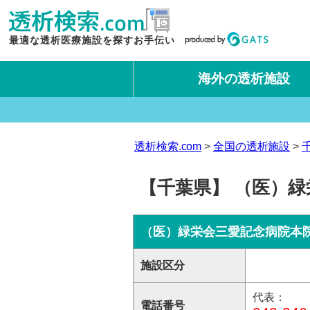
最適な透析医療施設を探すお手伝い
海外の透析施設
タイ王国
台湾
透析検索.com
全国の透析施設
【千葉県】 （医）緑
（医）緑栄会三愛記念病院本
施設区分
代表：
電話番号