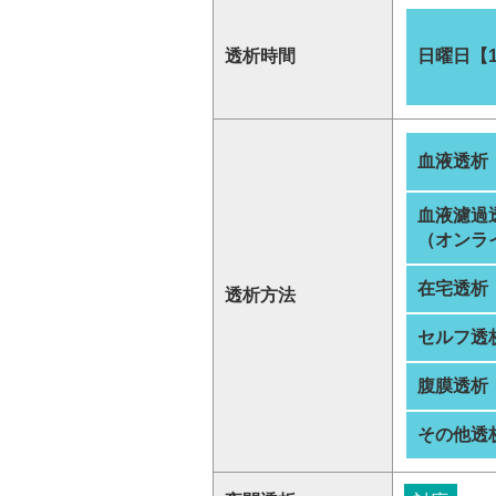
透析時間
日曜日【
血液透析
血液濾過
（オンラ
在宅透析
透析方法
セルフ透
腹膜透析
その他透