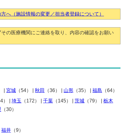
の方へ（施設情報の変更／担当者登録について）
ずその医療機関にご連絡を取り、内容の確認をお願い
）
|
宮城
（54）
|
秋田
（36）
|
山形
（35）
|
福島
（64）
54）
|
埼玉
（172）
|
千葉
（145）
|
茨城
（79）
|
栃木
梨
（30）
|
福井
（9）