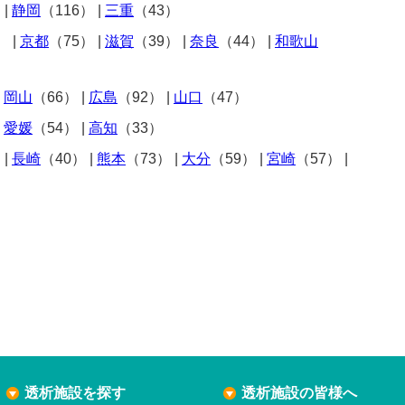
）
|
静岡
（116）
|
三重
（43）
）
|
京都
（75）
|
滋賀
（39）
|
奈良
（44）
|
和歌山
|
岡山
（66）
|
広島
（92）
|
山口
（47）
|
愛媛
（54）
|
高知
（33）
）
|
長崎
（40）
|
熊本
（73）
|
大分
（59）
|
宮崎
（57）
|
透析施設を探す
透析施設の皆様へ