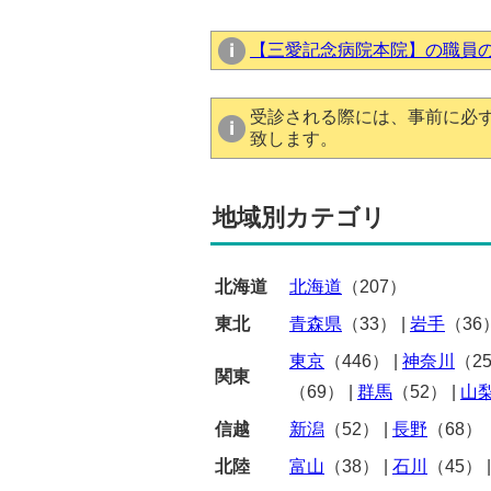
【三愛記念病院本院】の職員
受診される際には、事前に必
致します。
地域別カテゴリ
北海道
北海道
（207）
東北
青森県
（33）
|
岩手
（36
東京
（446）
|
神奈川
（2
関東
（69）
|
群馬
（52）
|
山
信越
新潟
（52）
|
長野
（68）
北陸
富山
（38）
|
石川
（45）