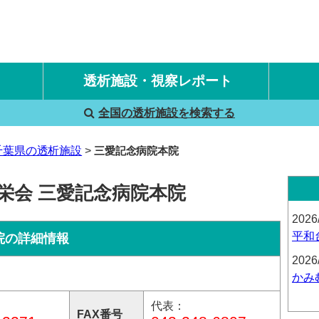
透析施設・視察レポート
全国の透析施設を検索する
国内旅行透析レポート
海外旅行透析レポート
千葉県の透析施設
三愛記念病院本院
栄会 三愛記念病院本院
2026
平和
院の詳細情報
2026
かみ
代表：
FAX番号