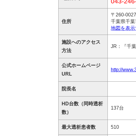
043-246
〒260-002
住所
千葉県千葉
地図を表示
施設へのアクセス
JR：『千
方法
公式ホームページ
http://www.
URL
院長名
HD台数（同時透析
137台
数）
最大透析患者数
510