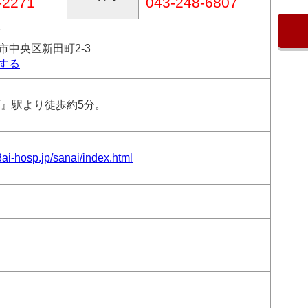
-2271
043-248-6807
7
市中央区新田町2-3
する
葉』駅より徒歩約5分。
3ai-hosp.jp/sanai/index.html