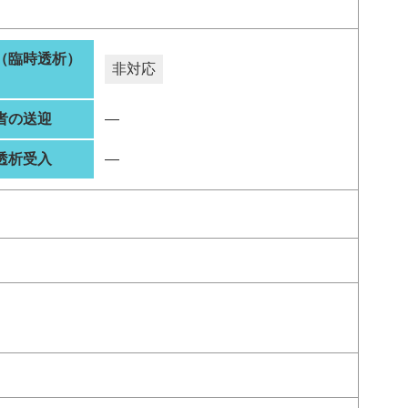
（臨時透析）
非対応
者の送迎
―
透析受入
―