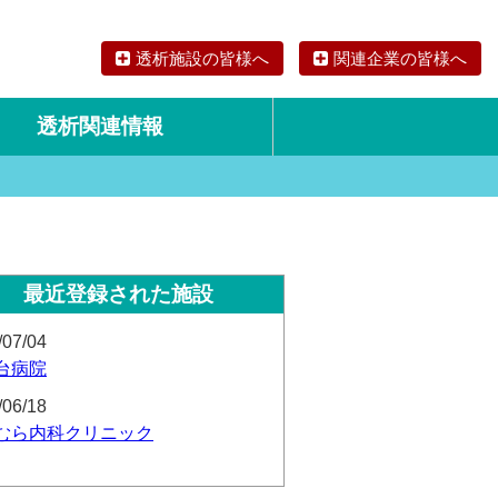
透析施設の皆様へ
関連企業の皆様へ
透析関連情報
論文・リサーチ
海外の透析食
最近登録された施設
/07/04
台病院
/06/18
むら内科クリニック