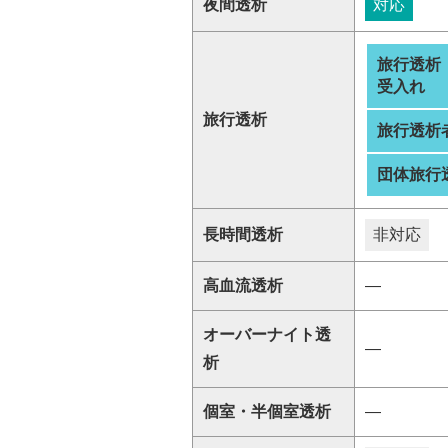
夜間透析
対応
旅行透析
受入れ
旅行透析
旅行透析
団体旅行
長時間透析
非対応
高血流透析
―
オーバーナイト透
―
析
個室・半個室透析
―