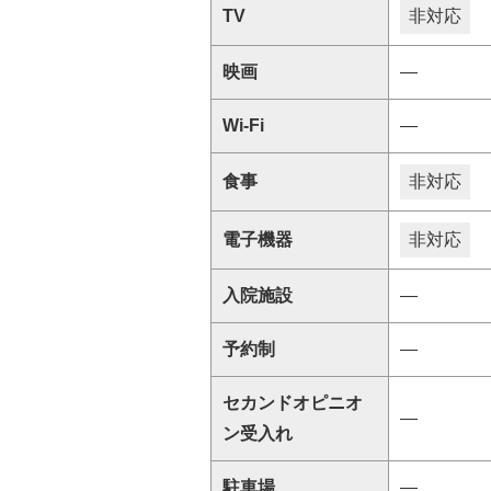
TV
非対応
映画
―
Wi-Fi
―
食事
非対応
電子機器
非対応
入院施設
―
予約制
―
セカンドオピニオ
―
ン受入れ
駐車場
―