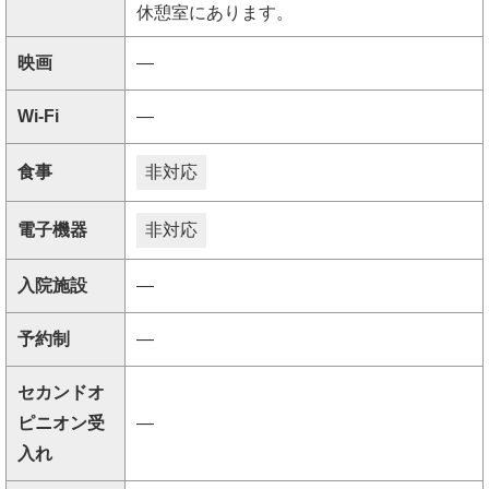
休憩室にあります。
映画
―
Wi-Fi
―
食事
非対応
電子機器
非対応
入院施設
―
予約制
―
セカンドオ
ピニオン受
―
入れ