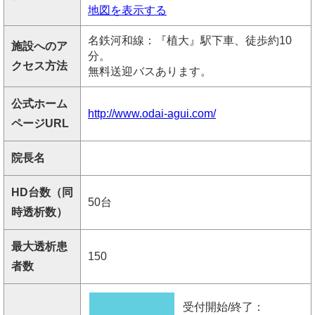
地図を表示する
名鉄河和線：『植大』駅下車、徒歩約10
施設へのア
分。
クセス方法
無料送迎バスあります。
公式ホーム
http://www.odai-agui.com/
ページURL
院長名
HD台数（同
50台
時透析数）
最大透析患
150
者数
受付開始/終了：