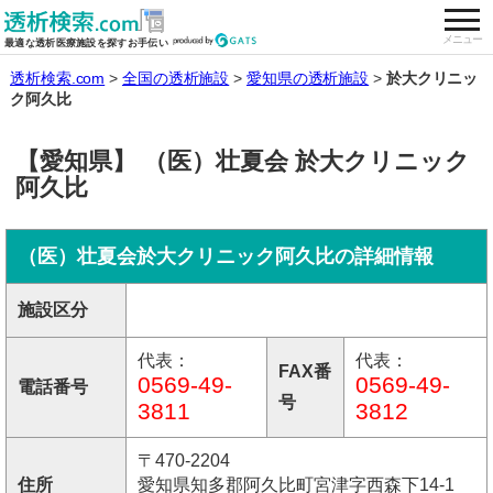
togg
全国の透析施設を検索する
メニュー
最適な透析医療施設を探すお手伝い
透析検索.com
全国の透析施設
愛知県の透析施設
於大クリニッ
ク阿久比
【愛知県】 （医）壮夏会 於大クリニック
阿久比
（医）壮夏会於大クリニック阿久比の詳細情報
施設区分
代表：
代表：
FAX番
0569-49-
0569-49-
電話番号
号
3811
3812
〒470-2204
住所
愛知県知多郡阿久比町宮津字西森下14-1