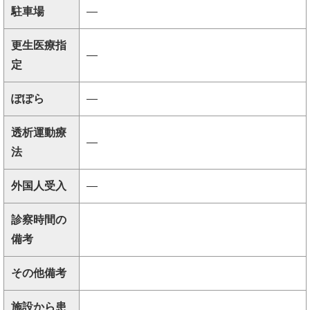
駐車場
―
更生医療指
―
定
ぽぽら
―
透析運動療
―
法
外国人受入
―
診察時間の
備考
その他備考
施設から患