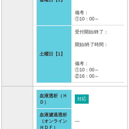
備考：
①10：00～
受付開始/終了：
開始/終了時間：
土曜日【1】
備考：
①10：00～
②16：00～
血液透析（Ｈ
対応
Ｄ）
血液濾過透析
（オンライン
―
ＨＤＦ）