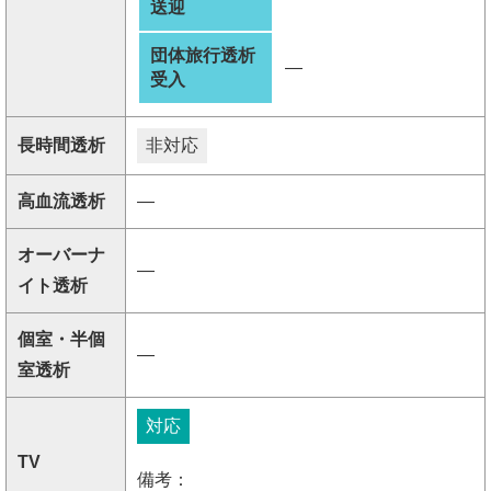
送迎
団体旅行透析
―
受入
長時間透析
非対応
高血流透析
―
オーバーナ
―
イト透析
個室・半個
―
室透析
対応
TV
備考：