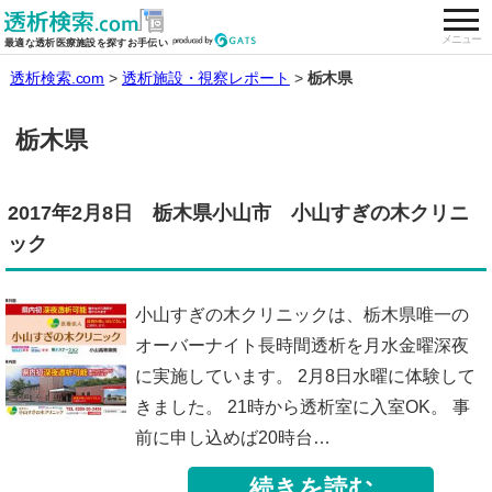
togg
全国の透析施設を検索する
メニュー
最適な透析医療施設を探すお手伝い
透析検索.com
透析施設・視察レポート
栃木県
栃木県
2017年2月8日 栃木県小山市 小山すぎの木クリニ
ック
小山すぎの木クリニックは、栃木県唯一の
オーバーナイト長時間透析を月水金曜深夜
に実施しています。 2月8日水曜に体験して
きました。 21時から透析室に入室OK。 事
前に申し込めば20時台…
続きを読む