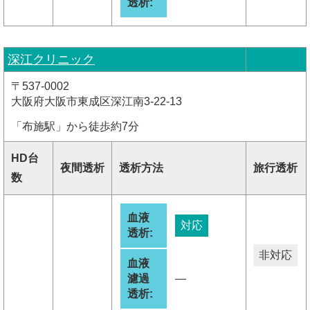
透析:
深江クリニック
〒537-0002
大阪府大阪市東成区深江南3-22-13
「布施駅」から徒歩約7分
HD台
夜間透析
透析方法
旅行透析
数
血液
対応
透析:
非対応
血液
濾過
―
透析: