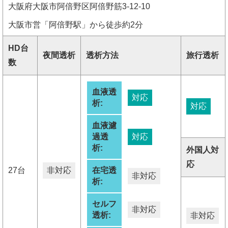
大阪府大阪市阿倍野区阿倍野筋3-12-10
大阪市営「阿倍野駅」から徒歩約2分
HD台
夜間透析
透析方法
旅行透析
数
血液透
対応
析:
対応
血液濾
過透
対応
析:
外国人対
応
27台
非対応
在宅透
非対応
析:
セルフ
非対応
透析:
非対応