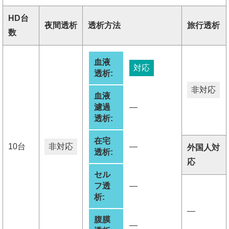
HD台
夜間透析
透析方法
旅行透析
数
血液
対応
透析:
非対応
血液
濾過
―
透析:
在宅
10台
非対応
―
外国人対
透析:
応
セル
フ透
―
析:
―
腹膜
―