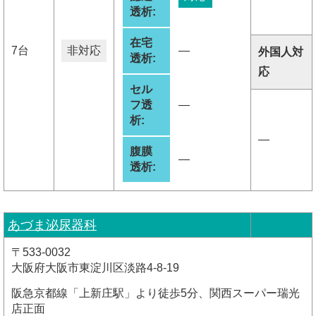
透析:
在宅
7台
非対応
―
外国人対
透析:
応
セル
フ透
―
析:
―
腹膜
―
透析:
あづま泌尿器科
〒533-0032
大阪府大阪市東淀川区淡路4-8-19
阪急京都線「上新庄駅」より徒歩5分、関西スーパー瑞光
店正面