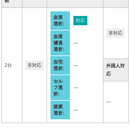
数
血液
対応
透析:
非対応
血液
濾過
―
透析:
在宅
2台
非対応
―
外国人対
透析:
応
セル
フ透
―
析:
―
腹膜
―
透析: