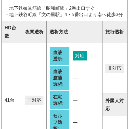
・地下鉄御堂筋線「昭和町駅」2番出口すぐ
・地下鉄谷町線「文の里駅」4・5番出口より南へ徒歩3分
HD台
夜間透析
透析方法
旅行透析
数
血液
対応
透析:
非対応
血液
濾過
―
透析:
在宅
41台
非対応
―
外国人対
透析:
応
セル
フ透
―
析: