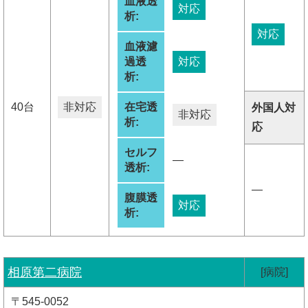
血液透
対応
析:
対応
血液濾
過透
対応
析:
40台
非対応
在宅透
外国人対
非対応
析:
応
セルフ
―
透析:
―
腹膜透
対応
析:
相原第二病院
[病院]
〒545-0052