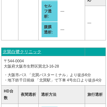
セル
フ透
―
析:
―
腹膜
―
透析:
北巽白鷺クリニック
〒544-0004
大阪府大阪市生野区巽北3-16-28
・大阪市バス 「北巽バスターミナル」より徒歩6分
・地下鉄千日前線 「北巽駅」で下車 4号出口より徒歩4分
HD台
夜間透析
透析方法
旅行透析
数