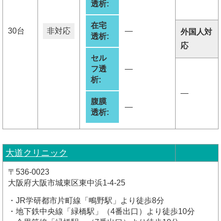
透析:
在宅
30台
非対応
―
外国人対
透析:
応
セル
フ透
―
析:
―
腹膜
―
透析:
大道クリニック
〒536-0023
大阪府大阪市城東区東中浜1-4-25
・JR学研都市片町線「鴫野駅」より徒歩8分
・地下鉄中央線「緑橋駅」（4番出口）より徒歩10分