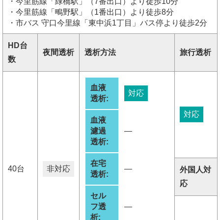
・今里筋線「緑橋駅」（7番出口）より徒歩10分
・今里筋線「鴫野駅」（1番出口）より徒歩8分
・市バス 守口今里線「東中浜1丁目」バス停より徒歩2分
HD台
夜間透析
透析方法
旅行透析
数
血液
対応
透析:
対応
血液
濾過
―
透析:
在宅
40台
非対応
―
外国人対
透析:
応
セル
フ透
―
析: