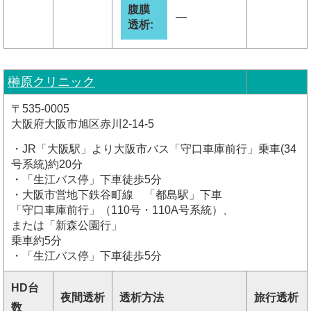
腹膜
―
透析:
榊原クリニック
〒535-0005
大阪府大阪市旭区赤川2-14-5
・JR「大阪駅」より大阪市バス「守口車庫前行」乗車(34
号系統)約20分
・「生江バス停」下車徒歩5分
・大阪市営地下鉄谷町線 「都島駅」下車
「守口車庫前行」（110号・110A号系統）、
または「新森公園行」
乗車約5分
・「生江バス停」下車徒歩5分
HD台
夜間透析
透析方法
旅行透析
数