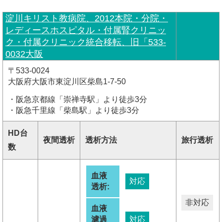
淀川キリスト教病院、2012本院・分院・
レディースホスピタル・付属腎クリニッ
ク・付属クリニック統合移転、旧「533-
0032大阪
〒533-0024
大阪府大阪市東淀川区柴島1-7-50
・阪急京都線「崇禅寺駅」より徒歩3分
・阪急千里線「柴島駅」より徒歩3分
HD台
夜間透析
透析方法
旅行透析
数
血液
対応
透析:
非対応
血液
濾過
対応