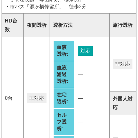
・市バス「源ヶ橋停留所」 徒歩3分
HD台
夜間透析
透析方法
旅行透析
数
血液
対応
透析:
非対応
血液
濾過
―
透析:
在宅
0台
非対応
―
外国人対
透析:
応
セル
フ透
―
析:
―