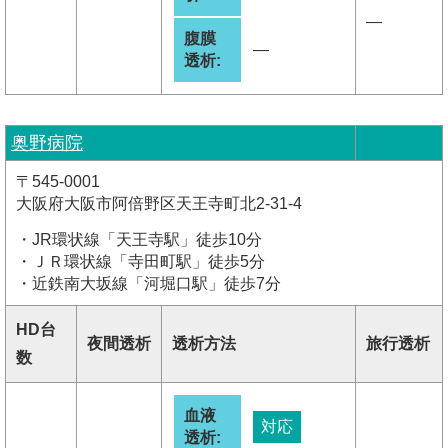
―
腹膜
―
透析:
奥野病院
〒545-0001
大阪府大阪市阿倍野区天王寺町北2-31-4
・JR環状線「天王寺駅」徒歩10分
・ＪＲ環状線「寺田町駅」徒歩5分
・近鉄南大坂線「河堀口駅」徒歩7分
HD台
夜間透析
透析方法
旅行透析
数
血液
対応
透析: