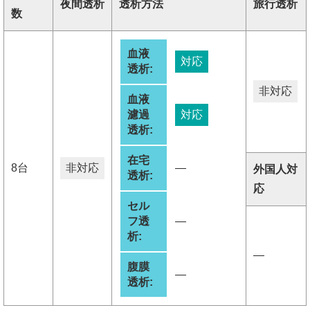
夜間透析
透析方法
旅行透析
数
血液
対応
透析:
非対応
血液
濾過
対応
透析:
在宅
8台
非対応
―
外国人対
透析:
応
セル
フ透
―
析:
―
腹膜
―
透析: