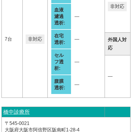
非対応
血液
濾過
―
透析:
在宅
7台
非対応
―
外国人対
透析:
応
セル
フ透
―
析:
―
腹膜
―
透析:
橋中診療所
〒545-0021
大阪府大阪市阿倍野区阪南町1-28-4