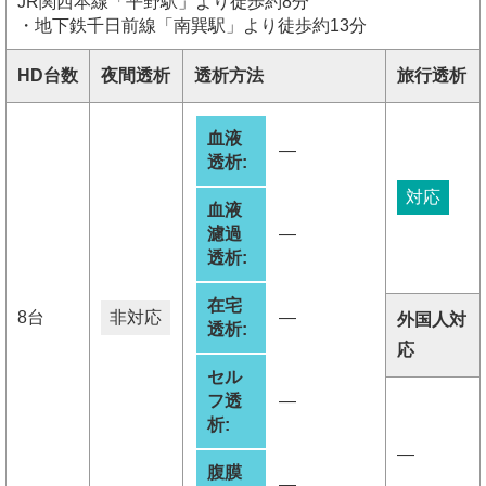
JR関西本線「平野駅」より徒歩約8分
・地下鉄千日前線「南巽駅」より徒歩約13分
HD台数
夜間透析
透析方法
旅行透析
血液
―
透析:
対応
血液
濾過
―
透析:
在宅
8台
非対応
―
外国人対
透析:
応
セル
フ透
―
析:
―
腹膜
―