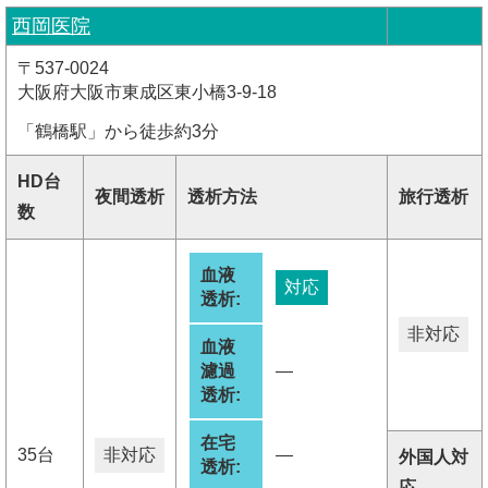
西岡医院
〒537-0024
大阪府大阪市東成区東小橋3-9-18
「鶴橋駅」から徒歩約3分
HD台
夜間透析
透析方法
旅行透析
数
血液
対応
透析:
非対応
血液
濾過
―
透析:
在宅
35台
非対応
―
外国人対
透析:
応