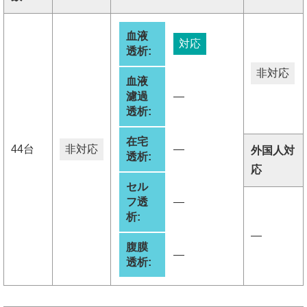
血液
対応
透析:
非対応
血液
濾過
―
透析:
在宅
44台
非対応
―
外国人対
透析:
応
セル
フ透
―
析:
―
腹膜
―
透析: