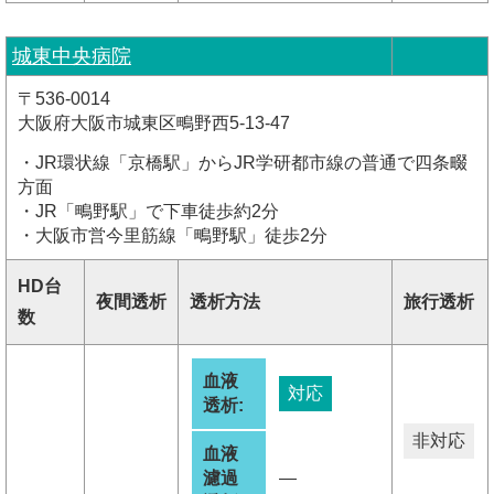
城東中央病院
〒536-0014
大阪府大阪市城東区鴫野西5-13-47
・JR環状線「京橋駅」からJR学研都市線の普通で四条畷
方面
・JR「鴫野駅」で下車徒歩約2分
・大阪市営今里筋線「鴫野駅」徒歩2分
HD台
夜間透析
透析方法
旅行透析
数
血液
対応
透析:
非対応
血液
濾過
―