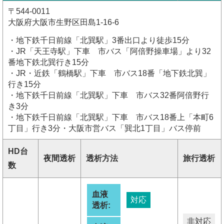
〒544-0011
大阪府大阪市生野区田島1-16-6
・地下鉄千日前線「北巽駅」3番出口より徒歩15分
・JR「天王寺駅」下車 市バス「阿倍野操車場」より32
番地下鉄北巽行き15分
・JR・近鉄「鶴橋駅」下車 市バス18番「地下鉄北巽」
行き15分
・地下鉄千日前線「北巽駅」下車 市バス32番阿倍野行
き3分
・地下鉄千日前線「北巽駅」下車 市バス18番上「本町6
丁目」行き3分・大阪市営バス「巽北1丁目」バス停前
HD台
夜間透析
透析方法
旅行透析
数
血液
対応
透析:
非対応