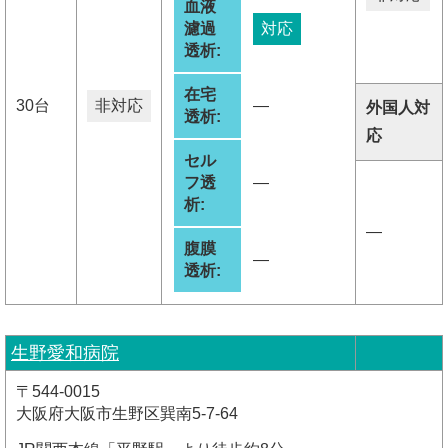
血液
濾過
対応
透析:
在宅
30台
非対応
―
外国人対
透析:
応
セル
フ透
―
析:
―
腹膜
―
透析:
生野愛和病院
〒544-0015
大阪府大阪市生野区巽南5-7-64