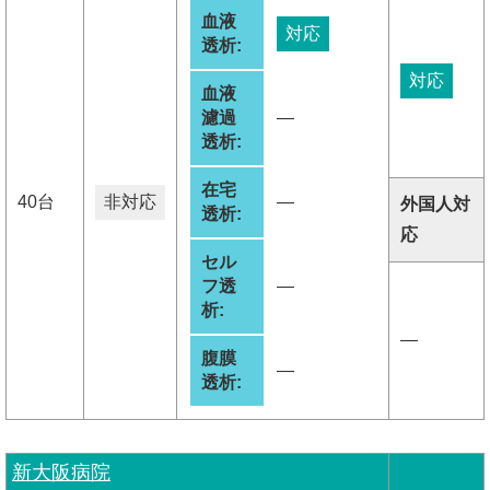
血液
対応
透析:
対応
血液
濾過
―
透析:
在宅
40台
非対応
―
外国人対
透析:
応
セル
フ透
―
析:
―
腹膜
―
透析:
新大阪病院