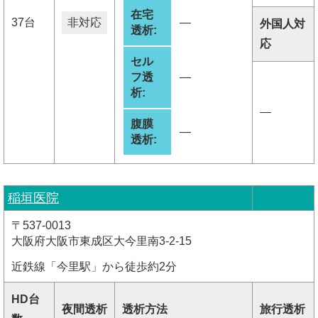
在宅
37台
非対応
―
外国人対
透析:
応
セル
フ透
―
析:
―
腹膜
―
透析:
稲垣医院
〒537-0013
大阪府大阪市東成区大今里南3-2-15
近鉄線「今里駅」から徒歩約2分
HD台
夜間透析
透析方法
旅行透析