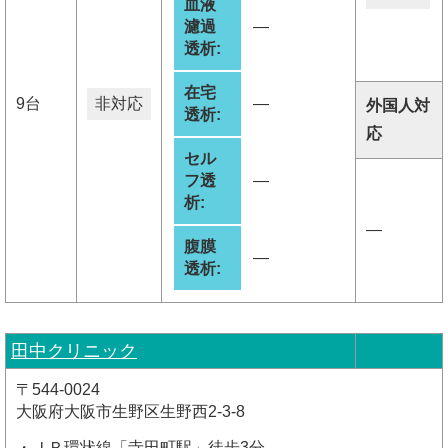
血液
濾過
―
透析:
在宅
9台
非対応
―
外国人対
透析:
応
セル
フ透
―
析:
―
腹膜
―
透析:
田中クリニック
〒544-0024
大阪府大阪市生野区生野西2-3-8
・ＪＲ環状線「寺田町駅」徒歩3分