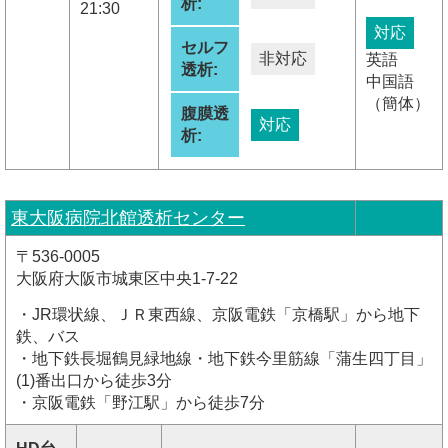
析:
21:30
対応
セルフ
非対応
英語
透析:
中国語
（簡体）
腹膜透
対応
析:
東大阪病院北館透析センター
〒536-0005
大阪府大阪市城東区中央1-7-22
・JR環状線、ＪＲ東西線、京阪電鉄「京橋駅」から地下
鉄、バス
・地下鉄長堀鶴見緑地線・地下鉄今里筋線「蒲生四丁目」
(1)番出口から徒歩3分
・京阪電鉄「野江駅」から徒歩7分