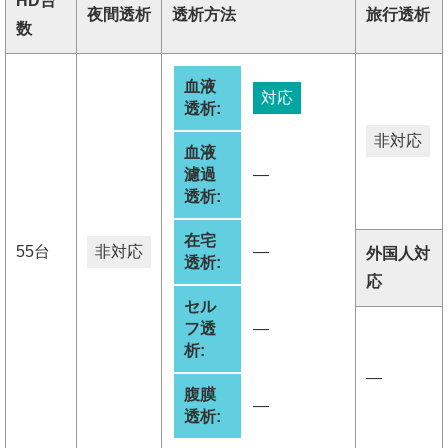
HD台
夜間透析
透析方法
旅行透析
数
血液
対応
透析:
非対応
血液
濾過
―
透析:
在宅
55台
非対応
―
外国人対
透析:
応
セル
フ透
―
析:
―
腹膜
―
透析: