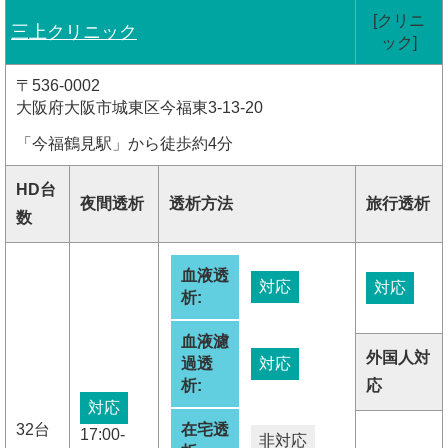
[クリニ
三上クリニック
ック]
〒536-0002
大阪府大阪市城東区今福東3-13-20
「今福鶴見駅」から徒歩約4分
HD台
夜間透析
透析方法
旅行透析
数
血液透
対応
対応
析:
血液濾
外国人対
過透
対応
析:
応
対応
32台
在宅透
17:00-
非対応