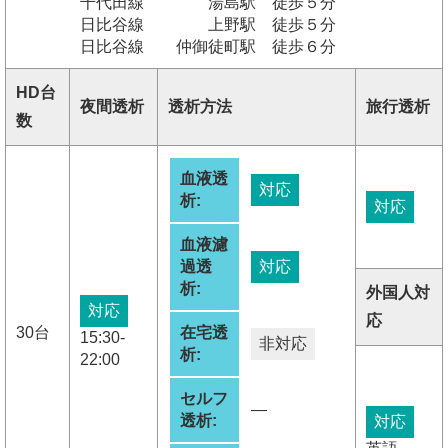
千代田線 湯島駅 徒歩５分
日比谷線 上野駅 徒歩５分
日比谷線 仲御徒町駅 徒歩６分
HD台
夜間透析
透析方法
旅行透析
数
血液透
対応
析:
対応
血液濾
過透
対応
析:
外国人対
対応
応
30台
在宅透
15:30-
非対応
析:
22:00
セルフ
―
透析:
対応