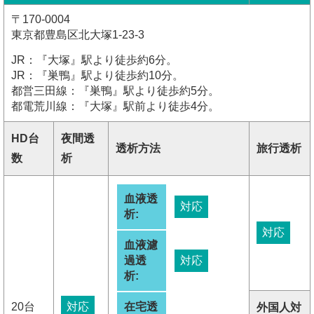
〒170-0004
東京都豊島区北大塚1-23-3
JR：『大塚』駅より徒歩約6分。
JR：『巣鴨』駅より徒歩約10分。
都営三田線：『巣鴨』駅より徒歩約5分。
都電荒川線：『大塚』駅前より徒歩4分。
HD台
夜間透
透析方法
旅行透析
数
析
血液透
対応
析:
対応
血液濾
過透
対応
析:
20台
対応
在宅透
外国人対