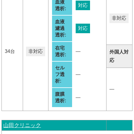
血液
対応
透析:
非対応
血液
濾過
対応
透析:
在宅
34台
非対応
―
外国人対
透析:
応
セル
フ透
―
析:
―
腹膜
―
透析:
山田クリニック