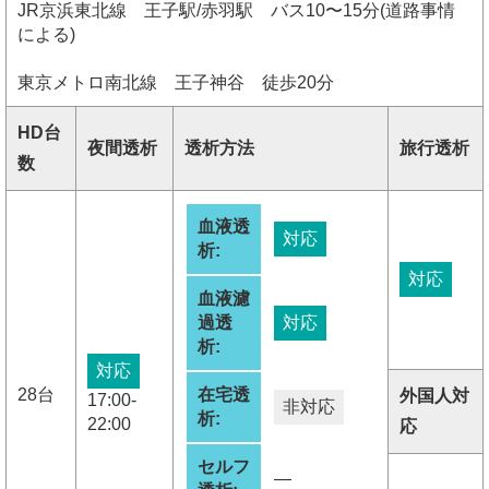
JR京浜東北線 王子駅/赤羽駅 バス10〜15分(道路事情
による)
東京メトロ南北線 王子神谷 徒歩20分
HD台
夜間透析
透析方法
旅行透析
数
血液透
対応
析:
対応
血液濾
過透
対応
析:
対応
28台
在宅透
外国人対
17:00-
非対応
析:
22:00
応
セルフ
―