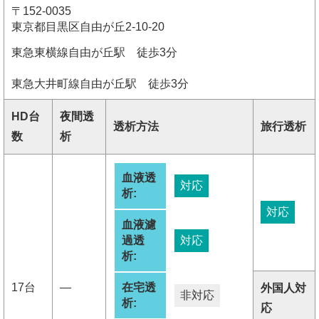
〒152-0035
東京都目黒区自由が丘2-10-20
東急東横線自由が丘駅 徒歩3分
東急大井町線自由が丘駅 徒歩3分
HD台
夜間透
透析方法
旅行透析
数
析
血液透
対応
析:
対応
血液濾
過透
対応
析:
17台
―
在宅透
外国人対
非対応
析:
応