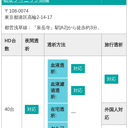
敬友クリニック高輪
〒108-0074
東京都港区高輪2-14-17
都営浅草線：『泉岳寺』駅[A2]から徒歩約3分。
HD台
夜間透
透析方法
旅行透析
数
析
血液透
対応
析:
対応
血液濾
過透
対応
析:
40台
対応
在宅透
外国人対
―
析:
応