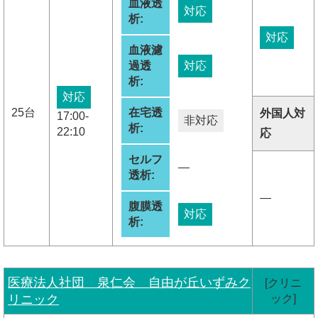
血液透
対応
析:
対応
血液濾
過透
対応
析:
対応
25台
在宅透
外国人対
17:00-
非対応
析:
22:10
応
セルフ
―
透析:
―
腹膜透
対応
析:
医療法人社団 泉仁会 自由が丘いずみク
[クリニ
リニック
ック]