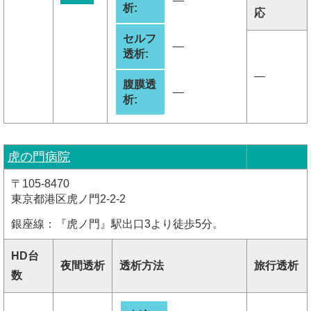
―
析:
応
セルフ
―
透析:
―
腹膜透
―
析:
虎の門病院
〒105-8470
東京都港区虎ノ門2-2-2
銀座線：『虎ノ門』駅出口3より徒歩5分。
HD台
夜間透析
透析方法
旅行透析
数