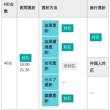
HD台
夜間透析
透析方法
旅行透析
数
血液透
対応
析:
対応
血液濾
過透
対応
析:
対応
40台
在宅透
外国人対
16:00-
非対応
析:
21:30
応
セルフ
―
透析:
―
腹膜透
対応
析: