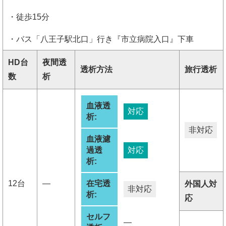
・徒歩15分
・バス「八王子駅北口」行き『市立病院入口』下車
HD台
夜間透
透析方法
旅行透析
数
析
血液透
対応
析:
非対応
血液濾
過透
対応
析:
12台
―
在宅透
外国人対
非対応
析:
応
セルフ
―