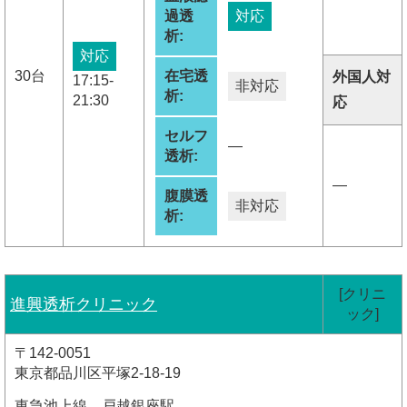
過透
対応
析:
対応
30台
在宅透
外国人対
17:15-
非対応
析:
21:30
応
セルフ
―
透析:
―
腹膜透
非対応
析:
[クリニ
進興透析クリニック
ック]
〒142-0051
東京都品川区平塚2-18-19
東急池上線 戸越銀座駅