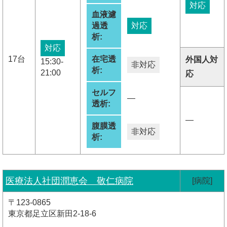
対応
血液濾
過透
対応
析:
対応
17台
在宅透
外国人対
15:30-
非対応
析:
21:00
応
セルフ
―
透析:
―
腹膜透
非対応
析:
医療法人社団潤恵会 敬仁病院
[病院]
〒123-0865
東京都足立区新田2-18-6