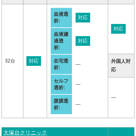
血液透
対応
析:
対応
血液濾
過透
対応
析:
32台
対応
在宅透
外国人対
―
析:
応
セルフ
―
透析:
―
腹膜透
―
析:
大塚台クリニック