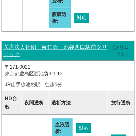
透析:
―
腹膜透
対応
析:
医療法人社団 泉仁会 池袋西口駅前クリ
[クリニ
ニック
ック]
〒171-0021
東京都豊島区西池袋3-1-13
JR山手線池袋駅 徒歩5分
HD台
夜間透析
透析方法
旅行透析
数
血液透
対応
析: