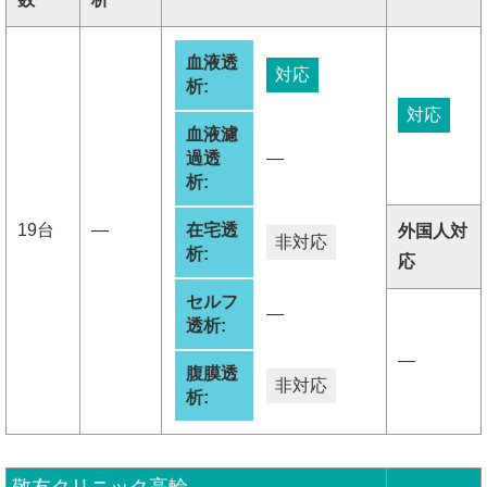
血液透
対応
析:
対応
血液濾
過透
―
析:
19台
―
在宅透
外国人対
非対応
析:
応
セルフ
―
透析:
―
腹膜透
非対応
析: