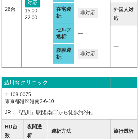
対応
26台
在宅透
外国人対
15:00-
非対応
析:
22:00
応
セルフ
―
透析:
―
腹膜透
非対応
析:
品川腎クリニック
〒108-0075
東京都港区港南2-6-10
JR：『品川』駅[港南口]から徒歩約2分。
HD台
夜間透
透析方法
旅行透析
数
析