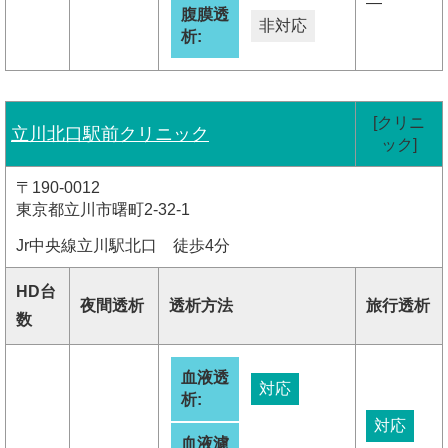
―
腹膜透
非対応
析:
[クリニ
立川北口駅前クリニック
ック]
〒190-0012
東京都立川市曙町2-32-1
Jr中央線立川駅北口 徒歩4分
HD台
夜間透析
透析方法
旅行透析
数
血液透
対応
析:
対応
血液濾