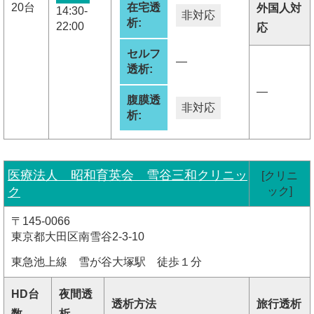
20台
在宅透
外国人対
14:30-
非対応
析:
22:00
応
セルフ
―
透析:
―
腹膜透
非対応
析:
医療法人 昭和育英会 雪谷三和クリニッ
[クリニ
ク
ック]
〒145-0066
東京都大田区南雪谷2-3-10
東急池上線 雪が谷大塚駅 徒歩１分
HD台
夜間透
透析方法
旅行透析
数
析