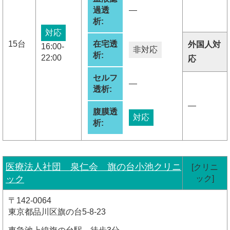
過透
―
析:
対応
15台
在宅透
外国人対
16:00-
非対応
析:
22:00
応
セルフ
―
透析:
―
腹膜透
対応
析:
医療法人社団 泉仁会 旗の台小池クリニ
[クリニ
ック
ック]
〒142-0064
東京都品川区旗の台5-8-23