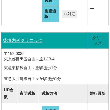
透析:
―
腹膜透
非対応
析:
[クリニ
柴垣内科クリニック
ック]
〒152-0035
東京都目黒区自由ヶ丘1-13-4
東急東横線自由ヶ丘駅徒歩1分
東急大井町線自由ヶ丘駅徒歩1分
HD台
夜間透析
透析方法
旅行透析
数