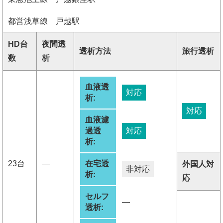
都営浅草線 戸越駅
HD台
夜間透
透析方法
旅行透析
数
析
血液透
対応
析:
対応
血液濾
過透
対応
析:
23台
―
在宅透
外国人対
非対応
析:
応
セルフ
―
透析: