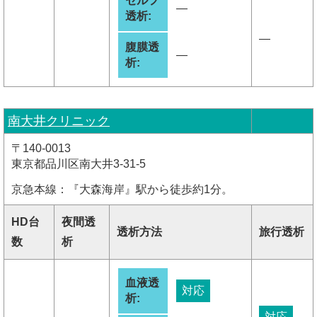
セルフ
―
透析:
―
腹膜透
―
析:
南大井クリニック
〒140-0013
東京都品川区南大井3-31-5
京急本線：『大森海岸』駅から徒歩約1分。
HD台
夜間透
透析方法
旅行透析
数
析
血液透
対応
析:
対応