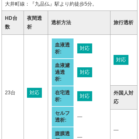
大井町線：『九品仏』駅より約徒歩5分。
HD台
夜間透
透析方法
旅行透析
数
析
血液透
対応
析:
対応
血液濾
過透
対応
析:
23台
対応
在宅透
外国人対
対応
析:
応
セルフ
―
透析:
―
腹膜透
―