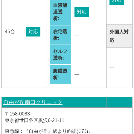
血液濾
過透
対応
析:
45台
対応
在宅透
外国人対
―
析:
応
セルフ
―
透析:
―
腹膜透
―
析:
自由が丘南口クリニック
〒158-0083
東京都世田谷区奥沢6-21-11
東急線：『自由が丘』駅より約徒歩7分。