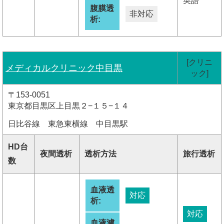
英語
腹膜透
非対応
析:
[クリニ
メディカルクリニック中目黒
ック]
〒153-0051
東京都目黒区上目黒２−１５−１４
日比谷線 東急東横線 中目黒駅
HD台
夜間透析
透析方法
旅行透析
数
血液透
対応
析:
対応
血液濾