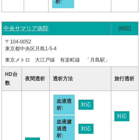
析:
中央サマリア病院
[病院]
〒104-0052
東京都中央区月島1-5-4
東京メトロ 大江戸線 有楽町線 「月島駅」
HD台
夜間透析
透析方法
旅行透析
数
血液透
対応
析:
対応
血液濾
過透
対応
析: