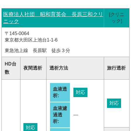
医療法人社団 昭和育英会 長原三和クリ
[クリニ
ニック
ック]
〒145-0064
東京都大田区上池台1-1-6
東急池上線 長原駅 徒歩３分
HD台
夜間透析
透析方法
旅行透析
数
血液透
対応
析:
対応
血液濾
過透
―
析:
対応