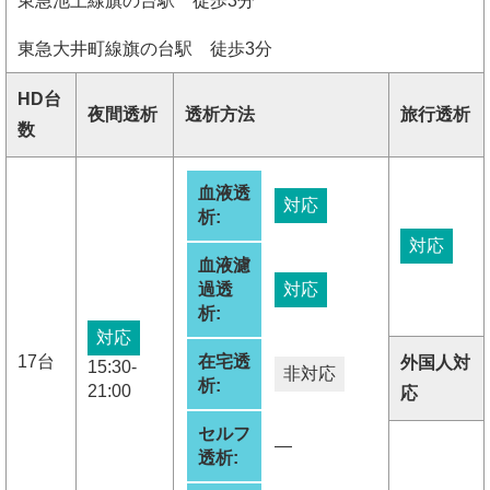
東急池上線旗の台駅 徒歩3分
東急大井町線旗の台駅 徒歩3分
HD台
夜間透析
透析方法
旅行透析
数
血液透
対応
析:
対応
血液濾
過透
対応
析:
対応
17台
在宅透
外国人対
15:30-
非対応
析:
21:00
応
セルフ
―
透析: